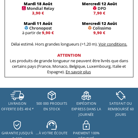
Mardi 18 Août
Mercredi 12 Août
Mondial Relay
DPD
3,90 €
7,90 €
Mardi 11 Août
Mercredi 12 Août
Chronopost
Colissimo
à partir de
9,90 €
9,90 €
Délai estimé. Hors grandes longueurs (>1,20 m).
Voir conditions.
ATTENTION
Les produits de grande longueur ne peuvent être livrés que dans
certains pays (France, Monaco, Belgique, Luxembourg, Italie et
Espagne).
En savoir plus
LIVRAISON
500 000 PRODUITS
EXPÉDITION
SATISFAIT OU
OFFERTE DÈS 49 €
*
EN STOCK
EXPRESS DANS LA
REMBOURSÉ 60
JOURNÉE
JOURS
GARANTIE JUSQU'À
…À VOTRE ÉCOUTE
PAIEMENT 100%