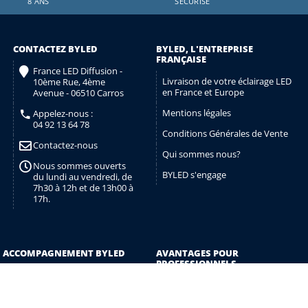
8 ANS
SÉCURISÉ
CONTACTEZ BYLED
BYLED, L'ENTREPRISE
FRANÇAISE
France LED Diffusion -
Livraison de votre éclairage LED
10ème Rue, 4ème
en France et Europe
Avenue - 06510 Carros
Mentions légales
Appelez-nous :
04 92 13 64 78
Conditions Générales de Vente
Contactez-nous
Qui sommes nous?
Nous sommes ouverts
BYLED s'engage
du lundi au vendredi, de
7h30 à 12h et de 13h00 à
17h.
ACCOMPAGNEMENT BYLED
AVANTAGES POUR
PROFESSIONNELS
Aide au branchement Ruban LED
Espace Professionnels
Comment choisir la couleur de
Obtenir un devis
son éclairage LED ?