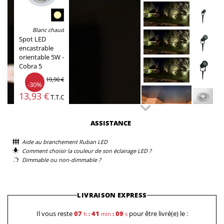
Blanc chaud
Spot LED
encastrable
orientable 5W -
Cobra 5
19,90 €
-30%
13,93 €
T.T.C.
ASSISTANCE
Aide au branchement Ruban LED
Comment choisir la couleur de son éclairage LED ?
Dimmable ou non-dimmable ?
LIVRAISON EXPRESS
Il vous reste
07
41
09
pour être livré(e) le :
h
:
min
:
s