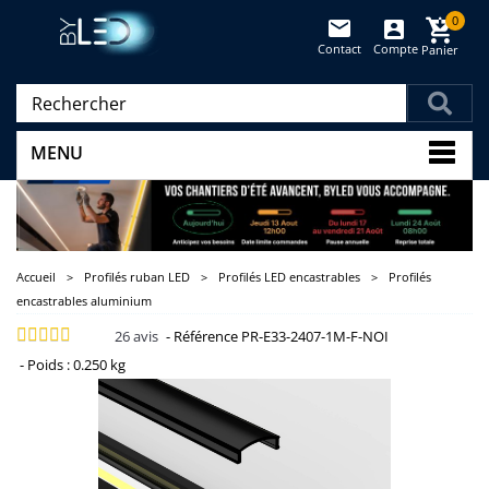
0
Contact
Compte
Panier
(vide)
MENU
Accueil
>
Profilés ruban LED
>
Profilés LED encastrables
>
Profilés
encastrables aluminium
26
avis
-
Référence
PR-E33-2407-1M-F-NOI
-
Poids :
0.250 kg