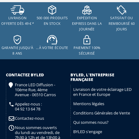
LIVRAISON
500 000 PRODUITS
EXPÉDITION
SATISFAIT OU
OFFERTE DÈS 49 €
*
EN STOCK
EXPRESS DANS LA
REMBOURSÉ 60
JOURNÉE
JOURS
GARANTIE JUSQU'À
…À VOTRE ÉCOUTE
PAIEMENT 100%
8 ANS
SÉCURISÉ
CONTACTEZ BYLED
BYLED, L'ENTREPRISE
FRANÇAISE
France LED Diffusion -
Livraison de votre éclairage LED
10ème Rue, 4ème
en France et Europe
Avenue - 06510 Carros
Mentions légales
Appelez-nous :
04 92 13 64 78
Conditions Générales de Vente
Contactez-nous
Qui sommes nous?
Nous sommes ouverts
BYLED s'engage
du lundi au vendredi, de
7h30 à 12h et de 13h00 à