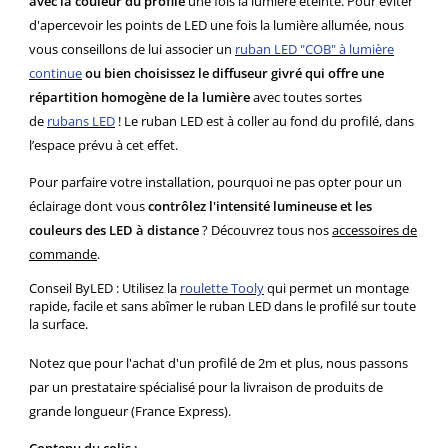
avec la couleur du profilé
une fois la lumière éteinte. Pour éviter
d'apercevoir les points de LED une fois la lumière allumée, nous
vous conseillons de lui associer un
ruban LED "COB" à lumière
continue
ou bien choisissez le diffuseur givré qui offre
une
répartition homogène de la lumière
avec toutes sortes
de
rubans LED
! Le ruban LED est à coller au fond du profilé, dans
l’espace prévu à cet effet.
Pour parfaire votre installation, pourquoi ne pas opter pour un
éclairage dont vous
contrôlez l'intensité lumineuse et les
couleurs des LED à distance
? Découvrez tous nos
accessoires de
commande
.
Conseil ByLED : Utilisez la
roulette Tooly
qui permet un montage
rapide, facile et sans abîmer le ruban LED dans le profilé sur toute
la surface.
Notez que pour l'achat d'un profilé de 2m et plus, nous passons
par un prestataire spécialisé pour la livraison de produits de
grande longueur (France Express).
Contenu du colis :