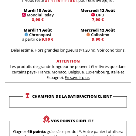
Il vous reste
31
10
57
pour être livré(e) le :
h
:
min
:
s
Mardi 18 Août
Mercredi 12 Août
Mondial Relay
DPD
3,90 €
7,90 €
Mardi 11 Août
Mercredi 12 Août
Chronopost
Colissimo
à partir de
9,90 €
9,90 €
Délai estimé. Hors grandes longueurs (>1,20 m).
Voir conditions.
ATTENTION
Les produits de grande longueur ne peuvent être livrés que dans
certains pays (France, Monaco, Belgique, Luxembourg, Italie et
Espagne).
En savoir plus
CHAMPION DE LA SATISFACTION CLIENT
VOS POINTS FIDÉLITÉ
Gagnez
40 points
grâce à ce produit*. Votre panier totalisera