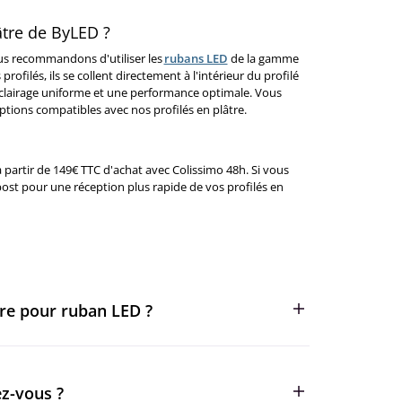
âtre de ByLED ?
vous recommandons d'utiliser les
rubans LED
de la gamme
ilés, ils se collent directement à l'intérieur du profilé
éclairage uniforme et une performance optimale. Vous
ions compatibles avec nos profilés en plâtre.
 à partir de 149€ TTC d'achat avec Colissimo 48h. Si vous
ost pour une réception plus rapide de vos profilés en
tre pour ruban LED ?
ages. Ils créent un éclairage doux et uniforme tout
 plus, ils permettent une installation discrète et
ez-vous ?
u profilé en plâtre.