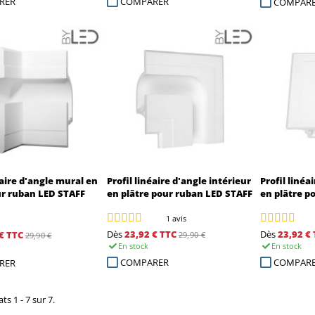
RER
COMPARER
COMPAR
éaire d'angle mural en
Profil linéaire d'angle intérieur
Profil linéa
ur ruban LED STAFF
en plâtre pour ruban LED STAFF
en plâtre p
1 avis
Dès
23,92 €
TTC
Dès
23,92 €
€
TTC
29,90 €
29,90 €
En stock
En stock
COMPARER
COMPAR
RER
ts 1 - 7 sur 7.