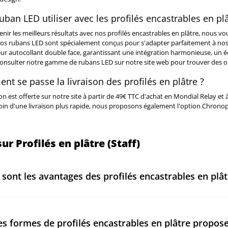
uban LED utiliser avec les profilés encastrables en pl
nir les meilleurs résultats avec nos profilés encastrables en plâtre, nous 
s rubans LED sont spécialement conçus pour s'adapter parfaitement à nos prof
eur autocollant double face, garantissant une intégration harmonieuse, un 
onsulter notre gamme de rubans LED sur notre site web pour trouver des opt
t se passe la livraison des profilés en plâtre ?
son est offerte sur notre site à partir de 49€ TTC d'achat en Mondial Relay et
oin d'une livraison plus rapide, nous proposons également l'option Chronop
ur Profilés en plâtre (Staff)
 sont les avantages des profilés encastrables en plâ
filés encastrables en plâtre
pour
ruban LED
offrent plusieurs avant
ant élégamment les rubans LED, réduisant ainsi l'éblouissement. De
es formes de profilés encastrables en plâtre propos
alisée, l'éclairage est indirect puisque le ruban est collé au fond d