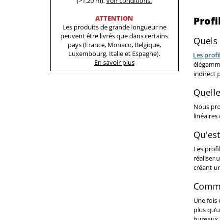
(>1,20 m).
Voir conditions.
ATTENTION
Profi
Les produits de grande longueur ne
peuvent être livrés que dans certains
Quels 
pays (France, Monaco, Belgique,
Luxembourg, Italie et Espagne).
Les profi
En savoir plus
élégammen
indirect 
Quelle
Nous pr
linéaires
Qu'est
Les prof
réaliser 
créant un
Commen
Une fois 
plus qu’u
bureaux 