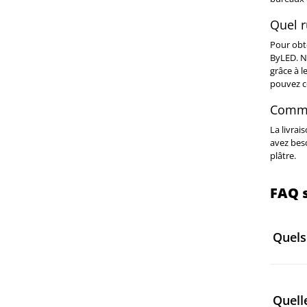
Quel r
Pour obte
ByLED. No
grâce à l
pouvez c
Commen
La livrai
avez bes
plâtre.
FAQ s
Quels
Les
pro
en cach
Quell
personn