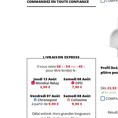
COMPA
COMMANDEZ EN TOUTE CONFIANCE
LIVRAISON EXPRESS
Il vous reste
08
54
44
h
:
min
:
s
Profil lin
pour être livré(e) le :
plâtre po
Jeudi 13 Août
Samedi 08 Août
Mondial Relay
DPD
3,90 €
7,90 €
Dès
23,92 
En stock
Vendredi 07 Août
Samedi 08 Août
COMPA
Chronopost
Colissimo
à partir de
9,90 €
9,90 €
Résulta
Délai estimé. Hors grandes longueurs