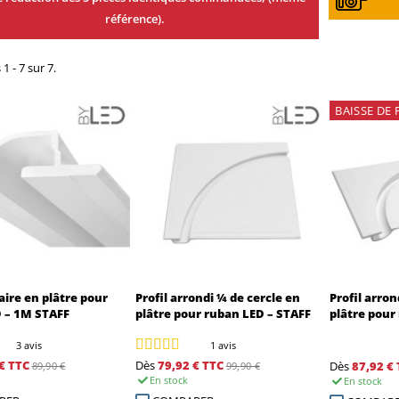
référence).
1 - 7 sur 7.
BAISSE
DE 
éaire en plâtre pour
Profil arrondi ¼ de cercle en
Profil arron
 – 1M STAFF
plâtre pour ruban LED – STAFF
plâtre pour
3 avis
1 avis
€
TTC
Dès
79,92 €
TTC
Dès
87,92 €
89,90 €
99,90 €
En stock
En stock