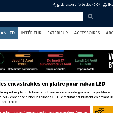
Livraison offerte dès 49 €
*
Exp
BAN LED
INTÉRIEUR
EXTÉRIEUR
ACCESSOIRES
AR
lés encastrables en plâtre pour ruban LED
de superbes plafonds lumineux linéaires ou arrondis grâce à nos profilés enc
s, où viennent se nicher les rubans LED. Le résultat est bluffant en offrant 
'architecte.
 réduction dès 5 pièces identiques commandées, (même