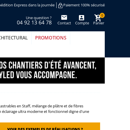
édition Express dans la journée
Paiement 100% sécurisé
0
Une question ?
04 92 13 64 78
Contact
Compte
Panier
(vide)
CHITECTURAL
PROMOTIONS
astrables en Staff, mélange de plâtre et de fibres
un éclairage ultra moderne et fonctionnel digne d'une
VOIR DES EXEMPLES DE RÉALISATIONS ?