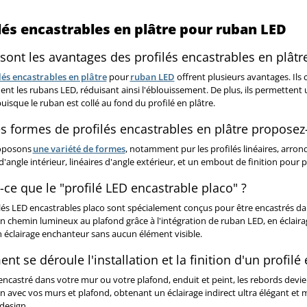
lés encastrables en plâtre pour ruban LED
sont les avantages des profilés encastrables en plât
lés encastrables en plâtre
pour
ruban LED
offrent plusieurs avantages. Ils
t les rubans LED, réduisant ainsi l'éblouissement. De plus, ils permettent un
puisque le ruban est collé au fond du profilé en plâtre.
s formes de profilés encastrables en plâtre proposez
oposons
une variété de formes
, notamment pur les profilés linéaires, arrond
 d'angle intérieur, linéaires d'angle extérieur, et un embout de finition pour 
-ce que le "profilé LED encastrable placo" ?
ilés LED encastrables placo sont spécialement conçus pour être encastrés d
un chemin lumineux au plafond grâce à l'intégration de ruban LED, en éclairage 
 éclairage enchanteur sans aucun élément visible.
t se déroule l'installation et la finition d'un profilé
encastré dans votre mur ou votre plafond, enduit et peint, les rebords devienne
n avec vos murs et plafond, obtenant un éclairage indirect ultra élégant et
design.