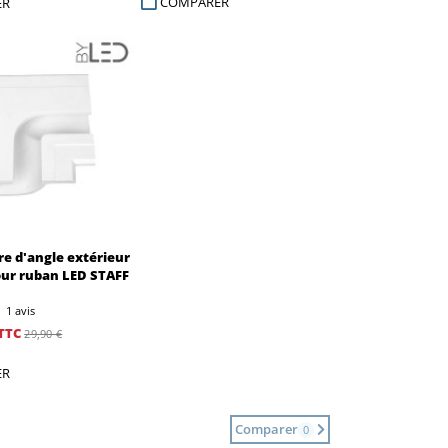
COMPARER
ER
ire d'angle extérieur
our ruban LED STAFF
1 avis
TTC
29,90 €
ER
Comparer
0