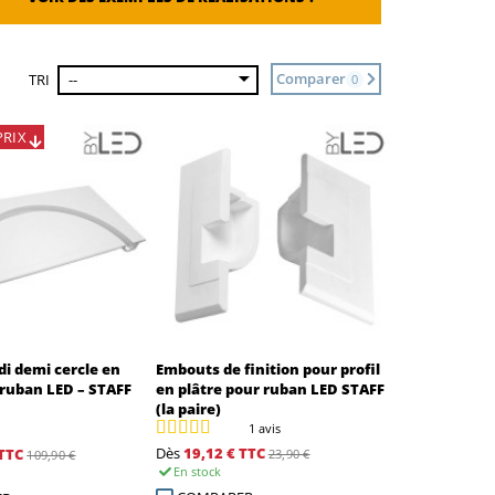
Comparer
TRI
--
0
PRIX
di demi cercle en
Embouts de finition pour profil
 ruban LED – STAFF
en plâtre pour ruban LED STAFF
(la paire)
1 avis
Dès
19,12 €
TTC
TTC
23,90 €
109,90 €
En stock