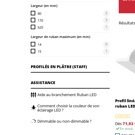
Largeur (en mm)
2
80
3
170
Résultats 
1
620
Largeur de ruban maximum (en mm)
6
14
1
15
PROFILÉS EN PLÂTRE (STAFF)
ASSISTANCE
Aide au branchement Ruban LED
Profil lin
Comment choisir la couleur de son
ruban LED
éclairage LED ?
Dimmable ou non-dimmable ?
Dès
71,92 
En stock