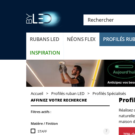
RUBANS LED
NÉONS FLEX
PROFILÉS RU
INSPIRATION
Accueil
>
Profilés ruban LED
>
Profilés Spécialisés
Profi
AFFINEZ VOTRE RECHERCHE
Réalisez 
Filtres actifs :
naturelle
maison d 
Matière / Finition
7
STAFF
20% de