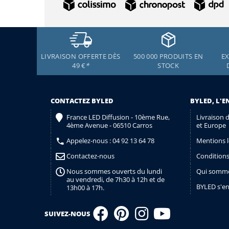
pour qu
LIVRAISON OFFERTE DÈS
500 000 PRODUITS EN
EX
49 €
*
STOCK
CONTACTEZ BYLED
BYLED, L'E
France LED Diffusion - 10ème Rue,
Livraison 
4ème Avenue - 06510 Carros
et Europe
Appelez-nous :
04 92 13 64 78
Mentions l
Contactez-nous
Conditions
Nous sommes ouverts du lundi
Qui somme
au vendredi, de 7h30 à 12h et de
BYLED s'e
13h00 à 17h.
SUIVEZ-NOUS