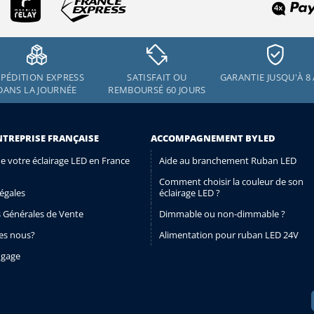
e vous puissiez profiter de vos profilés en staff sans attendre.
PÉDITION EXPRESS
SATISFAIT OU
GARANTIE JUSQU'À 8
DANS LA JOURNÉE
REMBOURSÉ 60 JOURS
NTREPRISE FRANÇAISE
ACCOMPAGNEMENT BYLED
de votre éclairage LED en France
Aide au branchement Ruban LED
Comment choisir la couleur de son
égales
éclairage LED ?
 Générales de Vente
Dimmable ou non-dimmable ?
s nous?
Alimentation pour ruban LED 24V
ngage