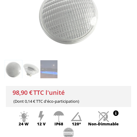
98,90 €
TTC l'unité
(Dont
0,14 € TTC
d'éco-participation)
24 W
12 V
IP68
120°
Non-
Dimmable