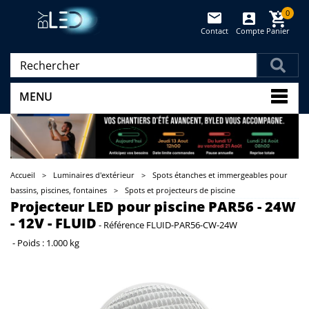
0
Contact
Compte
Panier
(vide)
MENU
Accueil
>
Luminaires d'extérieur
>
Spots étanches et immergeables pour
bassins, piscines, fontaines
>
Spots et projecteurs de piscine
Projecteur LED pour piscine PAR56 - 24W
- 12V - FLUID
-
Référence
FLUID-PAR56-CW-24W
-
Poids :
1.000 kg