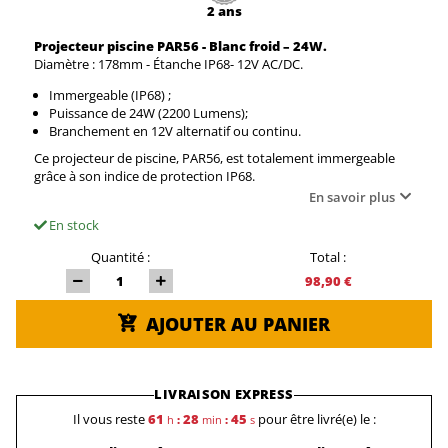
2 ans
Projecteur piscine PAR56 - Blanc froid – 24W.
Diamètre : 178mm - Étanche IP68- 12V AC/DC.
Immergeable (IP68) ;
Puissance de 24W (2200 Lumens);
Branchement en 12V alternatif ou continu.
Ce projecteur de piscine, PAR56, est totalement immergeable
grâce à son indice de protection IP68.
En savoir plus
En stock
Quantité :
Total :
98,90 €
AJOUTER AU PANIER
LIVRAISON EXPRESS
Il vous reste
61
28
45
pour être livré(e) le :
h
:
min
:
s