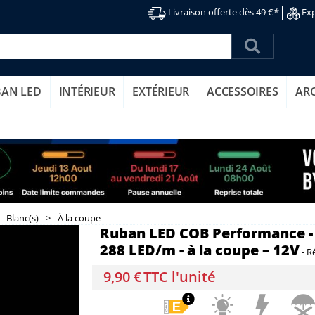
Livraison offerte dès 49 €
*
Exp
BAN LED
INTÉRIEUR
EXTÉRIEUR
ACCESSOIRES
AR
Blanc(s)
>
À la coupe
Ruban LED COB Performance - 
288 LED/m - à la coupe – 12V
-
R
9,90 €
TTC l'unité