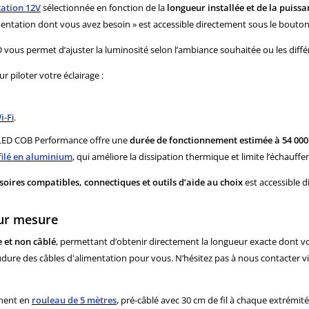
ation 12V
sélectionnée en fonction de la
longueur installée et de la puis
alimentation dont vous avez besoin » est accessible directement sous le bouton
D vous permet d’ajuster la luminosité selon l’ambiance souhaitée ou les dif
 piloter votre éclairage :
i-F
i
.
n LED COB Performance offre une
durée de fonctionnement estimée à 54 000
filé en aluminium
, qui améliore la dissipation thermique et limite l’échauff
soires compatibles, connectiques et outils d’aide au choix
est accessible d
ur mesure
e et non câblé
, permettant d’obtenir directement la longueur exacte dont v
soudure des câbles d'alimentation pour vous. N’hésitez pas à nous contacter vi
ement en
rouleau de 5 mètres
, pré-câblé avec 30 cm de fil à chaque extrémité