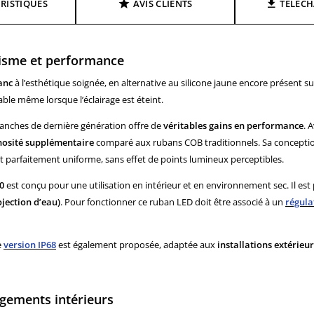
RISTIQUES
AVIS CLIENTS
TÉLÉC
tisme et performance
anc
à l’esthétique soignée, en alternative au silicone jaune encore présent 
able même lorsque l’éclairage est éteint.
lanches de dernière génération offre de
véritables gains en performance
. 
nosité supplémentaire
comparé aux rubans COB traditionnels. Sa concepti
et parfaitement uniforme, sans effet de points lumineux perceptibles.
0
est conçu pour une utilisation en intérieur et en environnement sec. Il es
jection d’eau)
. Pour fonctionner ce ruban LED doit être associé à un
régula
e
version IP68
est également proposée, adaptée aux
installations extérieu
gements intérieurs