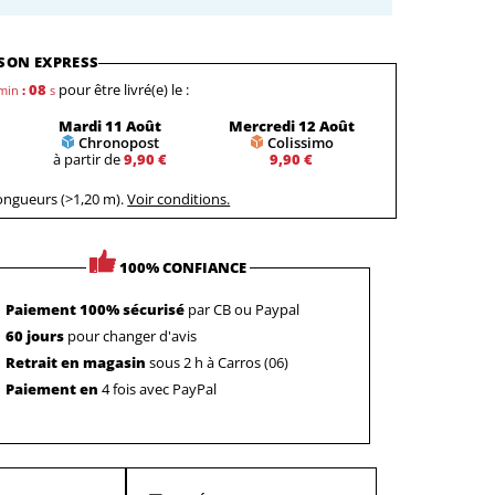
SON EXPRESS
07
pour être livré(e) le :
min
:
s
Mardi 11 Août
Mercredi 12 Août
Chronopost
Colissimo
à partir de
9,90 €
9,90 €
longueurs (>1,20 m).
Voir conditions.
100% CONFIANCE
Paiement 100% sécurisé
par CB ou Paypal
60 jours
pour changer d'avis
Retrait en magasin
sous 2 h à Carros (06)
Paiement en
4 fois avec PayPal