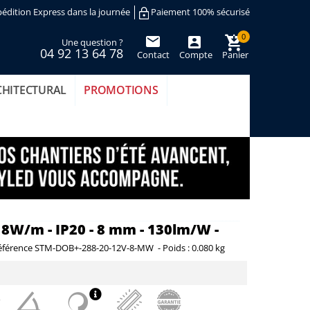
édition Express dans la journée
Paiement 100% sécurisé
0
Une question ?
04 92 13 64 78
Contact
Compte
Panier
(vide)
CHITECTURAL
PROMOTIONS
8W/m - IP20 - 8 mm - 130lm/W -
éférence
STM-DOB+-288-20-12V-8-MW
-
Poids :
0.080 kg