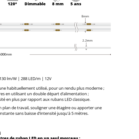
120°
Dimmable
8 mm
5 ans
é : 130 lm/W | 288 LED/m | 12V
jaune habituellement utilisé, pour un rendu plus moderne ;
tres en utilisant un double départ d’alimentation ;
ité en plus par rapport aux rubans LED classique.
 plan de travail, souligner une étagère ou apporter une
nstante sans baisse d’intensité jusqu'à 5 mètres.
;
ètres de ruban LED en un seul morceau ;