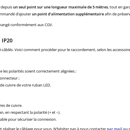
é depuis
un seul point sur une longueur maximale de 5 mètres
, tout en ga
ecommandé d’ajouter
un point d’alimentation supplémentaire
afin de préser
 échangé conformément aux CGV.
 IP20
câblés. Voici comment procéder pour le raccordement, selon les accessoires 
ue les polarités soient correctement alignées ;
connecteur ;
 de cuivre de votre ruban LED.
es de cuivre.
, en respectant la polarité (+ et –).
able pour sécuriser la connexion.
ut réaliser le câblage pour vous. N’hésitez pas à nous contacter
par mail ou 