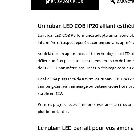
EN SAVOIR PLUS
CARACTÉ
Un ruban LED COB IP20 alliant esthé
Le ruban LED COB Performance adopte un
silicone bl
lui confère un
aspect épuré et contemporain
, appréci
Au-delà de son apparence, cette technologie de LED b
délivre un flux plus intense, soit environ
30 % de lumi
de
288 LED par mètre
, assurant un éclairage continu 
Doté d’une puissance de 8 W/m, ce
ruban LED 12V IP2
camping-car, van aménagé ou bateau (zone hors pro
stable en 12V.
Pour les projets nécessitant une résistance accrue, un
plus importantes.
Le ruban LED parfait pour vos aména