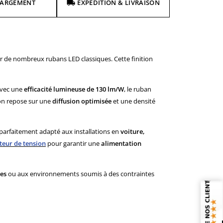
HARGEMENT
EXPÉDITION & LIVRAISON
sur de nombreux rubans LED classiques. Cette finition
Avec une
efficacité lumineuse de 130 lm/W
, le ruban
on repose sur une
diffusion optimisée
et une densité
t parfaitement adapté aux installations en
voiture,
teur de tension
pour garantir une
alimentation
res
ou aux environnements soumis à des contraintes