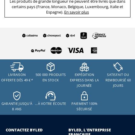
Les produits de grande longueur ne peuvent être livrés que dans
certains pays (France, Monaco, Belgique, Luxembourg, Italie et
Espagne).
En savoir plus
LIVRAISON
500 000 PRODUITS
EXPÉDITION
SATISFAIT OU
OFFERTE DÈS 49 €
*
EN STOCK
EXPRESS DANS LA
REMBOURSÉ 60
JOURNÉE
JOURS
GARANTIE JUSQU'À
…À VOTRE ÉCOUTE
PAIEMENT 100%
8 ANS
SÉCURISÉ
CONTACTEZ BYLED
BYLED, L'ENTREPRISE
FRANÇAISE