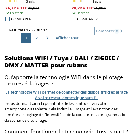
3 avis
1 avis
26,32 €
TTC
28,72 €
TTC
32,90 €
35,90 €
En stock
En stock
COMPARER
COMPARER
Résultats 1 - 32 sur 42.
Comparer
0
1
2
Afficher tout
Solutions WIFI / Tuya / DALI / ZIGBEE /
DMX / MATTER pour rubans
Qu'apporte la technologie WIFI dans le pilotage
de mes éclairages ?
La technologie WIFI permet de connecter des dispositifs d'éclairage
à votre réseau domestique sans fil
, vous donnant ainsi la possibilité de les contrôler via votre
smartphone ou tablette. Cela inclut l'allumage et l'extinction des
lumières, le réglage de l'intensité et de la couleur, et la programmation
de scénarios d'éclairage.
Comment fonctionne la technologie Tuya Smart ?