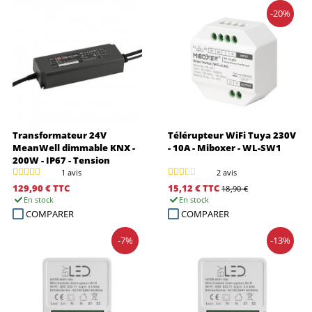
-20%
Transformateur 24V
Télérupteur WiFi Tuya 230V
MeanWell dimmable KNX -
- 10A - Miboxer - WL-SW1
200W - IP67 - Tension
constante
1 avis
2 avis
129,90 €
TTC
15,12 €
TTC
18,90 €
En stock
En stock
COMPARER
COMPARER
-7%
-13%