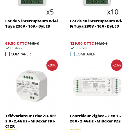
Lot de 5 interrupteurs Wi-Fi
Lot de 10 interrupteurs Wi-
Tuya 230V - 16A - ByLED
Fi Tuya 230V - 16A - ByLED
69,50 €
TTC
129,00 €
TTC
74,50 €
149,00 €
En stock
En stock
COMPARER
COMPARER
-20%
-20%
Télévariateur Triac ZIGBEE
Contrôleur Zigbee - 2 en 1 -
3.0 - 2,4GHz - MiBoxer TRI-
20A - 2.4GHz - MiBoxer PZ2
C1ZR