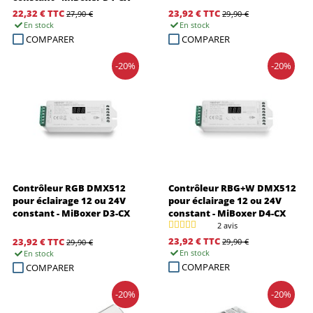
22,32 €
TTC
23,92 €
TTC
27,90 €
29,90 €
En stock
En stock
COMPARER
COMPARER
-20%
-20%
Contrôleur RGB DMX512
Contrôleur RBG+W DMX512
pour éclairage 12 ou 24V
pour éclairage 12 ou 24V
constant - MiBoxer D3-CX
constant - MiBoxer D4-CX
2 avis
23,92 €
TTC
23,92 €
TTC
29,90 €
29,90 €
En stock
En stock
COMPARER
COMPARER
-20%
-20%