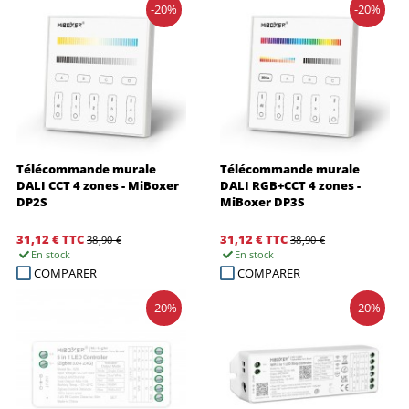
-20%
-20%
Télécommande murale
Télécommande murale
DALI CCT 4 zones - MiBoxer
DALI RGB+CCT 4 zones -
DP2S
MiBoxer DP3S
31,12 €
TTC
31,12 €
TTC
38,90 €
38,90 €
En stock
En stock
COMPARER
COMPARER
-20%
-20%