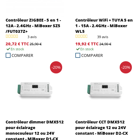
Contrôleur ZIGBEE - 5 en 1 -
Contrôleur WiFi + TUYA 5 en
12A - 2.4GHz - MiBoxer SZ5
1 - 15A - 2.4GHz - MiBoxer
/FUT037Z+
WL5
3 avis
39 avis
20,72 €
TTC
19,92 €
TTC
25,90 €
24,90 €
En stock
En stock
COMPARER
COMPARER
-20%
-20%
Contrôleur dimmer DMX512
Contrôleur CCT DMX512
pour éclairage
pour éclairage 12 ou 24V
monocouleur 12 ou 24V
constant - MiBoxer D2-CX
constant - MiBoxer D1-CX