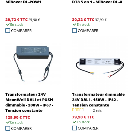
MiBoxer DL-POW1
DT8 5 en 1 - MiBoxer DL-X
20,72 €
TTC
30,32 €
TTC
25,90 €
37,90 €
En stock
En stock
COMPARER
COMPARER
Transformateur 24V
Transformateur dimmable
MeanWell DALI et PUSH
24V DALI - 150W - IP42 -
dimmable - 200W - IP67 -
Tension constante
Tension constante
2 avis
79,90 €
TTC
129,90 €
TTC
En stock
En stock
COMPARER
COMPARER