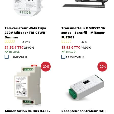
Télévariateur Wi-Fi Tuya
Transmetteur DMX512 16
230V MiBoxer TRI-C1WR
zones – Sans fil – MiBoxer
Dimmer
FUTD01
2 avis
1 avis
21,52 €
TTC
15,92 €
TTC
26,90 €
19,90 €
En stock
En stock
COMPARER
COMPARER
-20%
-20%
Alimentation de Bus DALI –
Récepteur contrôleur DALI