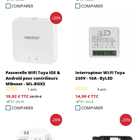
COMPARER
COMPARER
-20%
Passerelle WiFi Tuya iOS &
Interrupteur Wi-Fi Tuya
Androïd pour contrôleurs
230V - 16A - ByLED
Miboxer - WL-BOX2
1 avis
4 avis
19,92 €
TTC
14,90 €
TTC
24,90 €
En stock
En stock
COMPARER
COMPARER
-20%
-20%