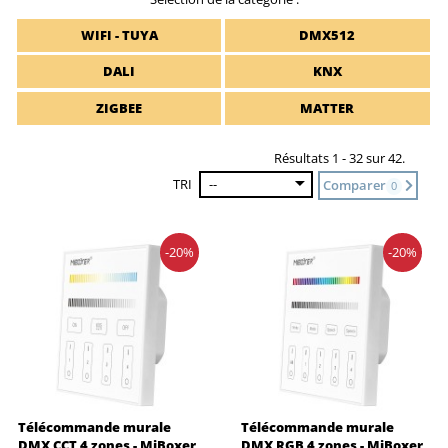
WIFI - TUYA
DMX512
DALI
KNX
ZIGBEE
MATTER
Résultats 1 - 32 sur 42.
TRI
--
Comparer
0
-20%
-20%
Télécommande murale
Télécommande murale
DMX CCT 4 zones - MiBoxer
DMX RGB 4 zones - MiBoxer