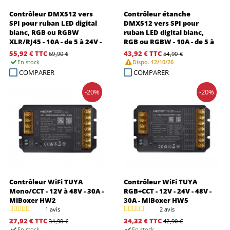
Contrôleur DMX512 vers
Contrôleur étanche
SPI pour ruban LED digital
DMX512 vers SPI pour
blanc, RGB ou RGBW
ruban LED digital blanc,
XLR/RJ45 - 10A - de 5 à 24V -
RGB ou RGBW - 10A - de 5 à
DSA
24V - DS-WP
55,92 €
TTC
43,92 €
TTC
69,90 €
54,90 €
En stock
Dispo. 12/10/26
COMPARER
COMPARER
-20%
-20%
Contrôleur WiFi TUYA
Contrôleur WiFi TUYA
Mono/CCT - 12V à 48V - 30A -
RGB+CCT - 12V - 24V - 48V -
MiBoxer HW2
30A - MiBoxer HW5
1 avis
2 avis
27,92 €
TTC
34,32 €
TTC
34,90 €
42,90 €
En stock
En stock