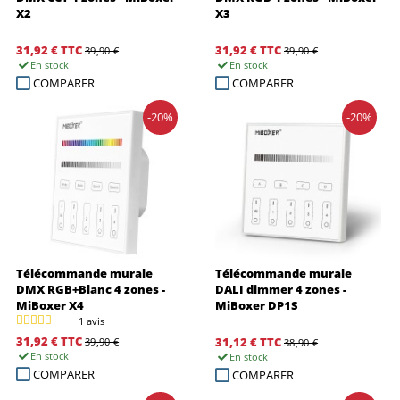
X2
X3
31,92 €
TTC
31,92 €
TTC
39,90 €
39,90 €
En stock
En stock
COMPARER
COMPARER
-20%
-20%
Télécommande murale
Télécommande murale
DMX RGB+Blanc 4 zones -
DALI dimmer 4 zones -
MiBoxer X4
MiBoxer DP1S
1 avis
31,92 €
TTC
31,12 €
TTC
39,90 €
38,90 €
En stock
En stock
COMPARER
COMPARER