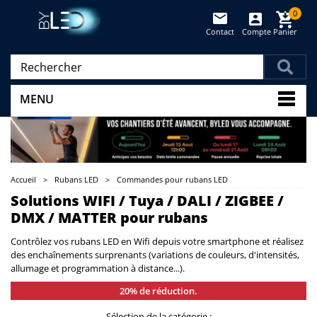
0
Contact
Compte
Panier
(vide)
MENU
Accueil
>
Rubans LED
>
Commandes pour rubans LED
Solutions WIFI / Tuya / DALI / ZIGBEE /
DMX / MATTER pour rubans
Contrôlez vos rubans LED en Wifi depuis votre smartphone et réalisez
des enchaînements surprenants (variations de couleurs, d'intensités,
allumage et programmation à distance...).
20% de réduction.
Sélection de la catégorie :