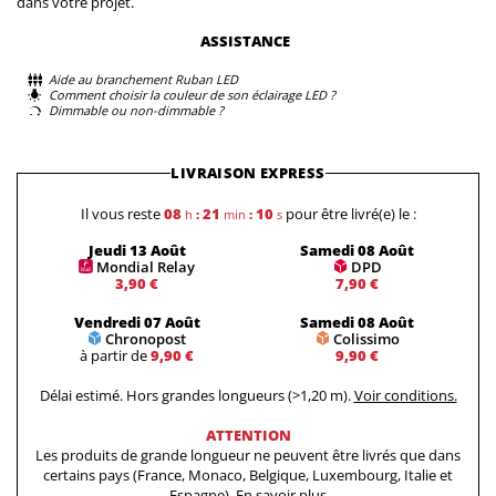
dans votre projet.
ASSISTANCE
Aide au branchement Ruban LED
Comment choisir la couleur de son éclairage LED ?
Dimmable ou non-dimmable ?
LIVRAISON EXPRESS
Il vous reste
08
21
09
pour être livré(e) le :
h
:
min
:
s
Jeudi 13 Août
Samedi 08 Août
Mondial Relay
DPD
3,90 €
7,90 €
Vendredi 07 Août
Samedi 08 Août
Chronopost
Colissimo
à partir de
9,90 €
9,90 €
Délai estimé. Hors grandes longueurs (>1,20 m).
Voir conditions.
ATTENTION
Les produits de grande longueur ne peuvent être livrés que dans
certains pays (France, Monaco, Belgique, Luxembourg, Italie et
Espagne).
En savoir plus