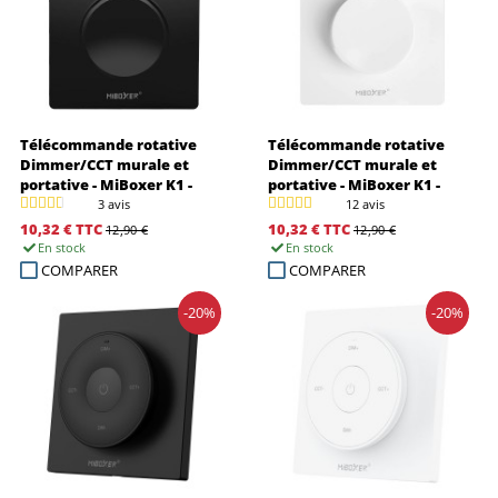
Télécommande rotative
Télécommande rotative
Dimmer/CCT murale et
Dimmer/CCT murale et
portative - MiBoxer K1 -
portative - MiBoxer K1 -
Noir
Blanc
3 avis
12 avis
10,32 €
TTC
10,32 €
TTC
12,90 €
12,90 €
En stock
En stock
COMPARER
COMPARER
-20%
-20%