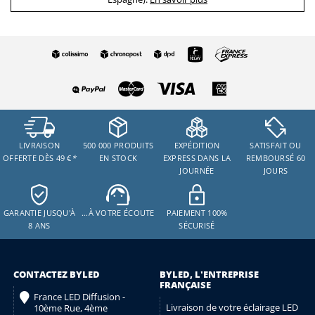
LIVRAISON
500 000 PRODUITS
EXPÉDITION
SATISFAIT OU
OFFERTE DÈS 49 €
*
EN STOCK
EXPRESS DANS LA
REMBOURSÉ 60
JOURNÉE
JOURS
GARANTIE JUSQU'À
…À VOTRE ÉCOUTE
PAIEMENT 100%
8 ANS
SÉCURISÉ
CONTACTEZ BYLED
BYLED, L'ENTREPRISE
FRANÇAISE
France LED Diffusion -
Livraison de votre éclairage LED
10ème Rue, 4ème