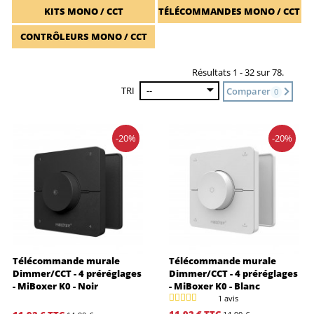
KITS MONO / CCT
TÉLÉCOMMANDES MONO / CCT
CONTRÔLEURS MONO / CCT
Résultats 1 - 32 sur 78.
TRI
--
Comparer
0
-20%
-20%
Télécommande murale
Télécommande murale
Dimmer/CCT - 4 préréglages
Dimmer/CCT - 4 préréglages
- MiBoxer K0 - Noir
- MiBoxer K0 - Blanc
1 avis