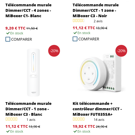
Télécommande murale
Télécommande murale
Dimmer/CCT - 4 zones -
Dimmer/CCT - 1 zone -
MiBoxer C1- Blanc
MiBoxer C3 - Noir
2 avis
11,12 €
TTC
9,20 €
TTC
13,90 €
11,50 €
En stock
En stock
COMPARER
COMPARER
-20%
-20%
Télécommande murale
Kit télécommande +
Dimmer/CCT - 1 zone -
contrôleur dimmer/CCT -
MiBoxer C3 - Blanc
MiBoxer FUT035SA+
1 avis
14 avis
11,12 €
TTC
19,92 €
TTC
13,90 €
24,90 €
En stock
En stock