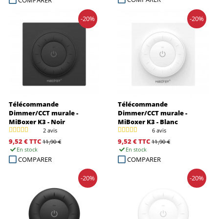
COMPARER
-20%
-20%
Télécommande
Télécommande
Dimmer/CCT murale -
Dimmer/CCT murale -
MiBoxer K3 - Noir
MiBoxer K3 - Blanc
2 avis
6 avis
9,52 €
TTC
9,52 €
TTC
11,90 €
11,90 €
En stock
En stock
COMPARER
COMPARER
-20%
-20%