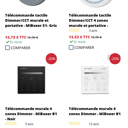
Télécommande tactile
Télécommande tactile
Dimmer/CCT murale et
Dimmer/CCT 4 zones
portative - MiBoxer S1- Gris
murale et portative -
Miboxer S1W+
3 avis
13,52 €
TTC
12,72 €
TTC
16,90 €
15,90 €
En stock
En stock
COMPARER
COMPARER
-20%
-20%
Télécommande murale 4
Télécommande murale 4
zones Dimmer - MiBoxer B1
zones Dimmer - MiBoxer B1
- Noir
5 avis
12 avis