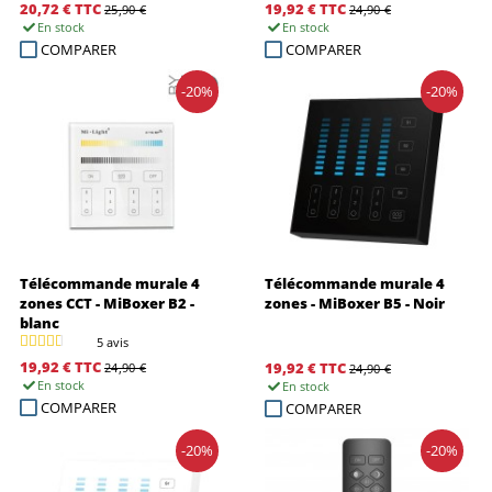
20,72 €
TTC
19,92 €
TTC
25,90 €
24,90 €
En stock
En stock
COMPARER
COMPARER
-20%
-20%
Télécommande murale 4
Télécommande murale 4
zones CCT - MiBoxer B2 -
zones - MiBoxer B5 - Noir
blanc
5 avis
19,92 €
TTC
19,92 €
TTC
24,90 €
24,90 €
En stock
En stock
COMPARER
COMPARER
-20%
-20%