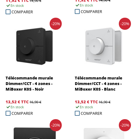
11,92 €
TTC
11,92 €
TTC
14,90 €
14,90 €
En stock
En stock
COMPARER
COMPARER
-20%
-20%
Télécommande murale
Télécommande murale
Dimmer/CCT - 4 zones -
Dimmer/CCT - 4 zones -
MiBoxer K0S - Noir
MiBoxer K0S - Blanc
13,52 €
TTC
13,52 €
TTC
16,90 €
16,90 €
En stock
En stock
COMPARER
COMPARER
-20%
-20%