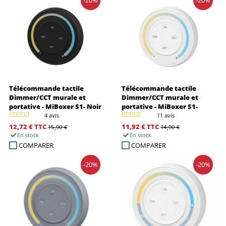
-20%
-20%
Télécommande tactile
Télécommande tactile
Dimmer/CCT murale et
Dimmer/CCT murale et
portative - MiBoxer S1- Noir
portative - MiBoxer S1-
Blanc
4 avis
11 avis
12,72 €
TTC
11,92 €
TTC
15,90 €
14,90 €
En stock
En stock
COMPARER
COMPARER
-20%
-20%