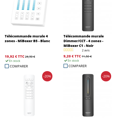
Télécommande murale 4
Télécommande murale
zones - MiBoxer B5 - Blanc
Dimmer/CCT - 4 zones -
MiBoxer C1 - Noir
2 avis
9,20 €
TTC
19,92 €
TTC
11,50 €
24,90 €
En stock
En stock
COMPARER
COMPARER
-20%
-20%