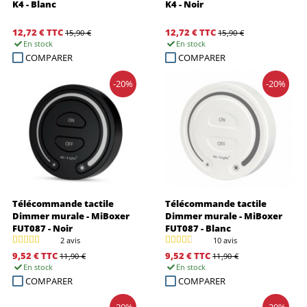
K4 - Blanc
K4 - Noir
12,72 €
TTC
12,72 €
TTC
15,90 €
15,90 €
En stock
En stock
COMPARER
COMPARER
-20%
-20%
Télécommande tactile
Télécommande tactile
Dimmer murale - MiBoxer
Dimmer murale - MiBoxer
FUT087 - Noir
FUT087 - Blanc
2 avis
10 avis
9,52 €
TTC
9,52 €
TTC
11,90 €
11,90 €
En stock
En stock
COMPARER
COMPARER