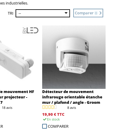
es industrielles.
Comparer
TRI
--
0
de mouvement HF
Détecteur de mouvement
r projecteur -
infrarouge orientable étanche
07
mur / plafond / angle - Groom
GR-16
18 avis
8 avis
19,90 €
TTC
En stock
ER
COMPARER