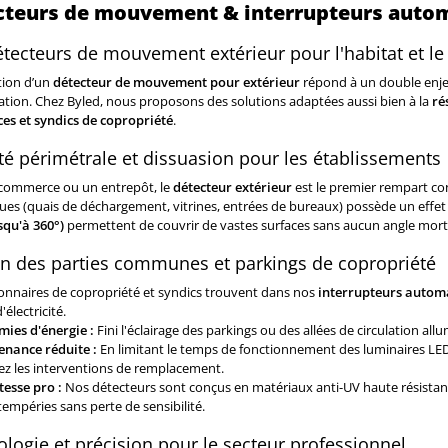
cteurs de mouvement & interrupteurs autom
tecteurs de mouvement extérieur pour l'habitat et le t
ation d’un
détecteur de mouvement pour extérieur
répond à un double enjeu 
ation. Chez Byled, nous proposons des solutions adaptées aussi bien à la
ré
s et syndics de copropriété
.
té périmétrale et dissuasion pour les établissements
commerce ou un entrepôt, le
détecteur extérieur
est le premier rempart con
ues (quais de déchargement, vitrines, entrées de bureaux) possède un effet
squ'à 360°)
permettent de couvrir de vastes surfaces sans aucun angle mort,
n des parties communes et parkings de copropriété
ionnaires de copropriété et syndics trouvent dans nos
interrupteurs automa
'électricité.
ies d'énergie :
Fini l'éclairage des parkings ou des allées de circulation all
nance réduite :
En limitant le temps de fonctionnement des luminaires LED, 
ez les interventions de remplacement.
esse pro :
Nos détecteurs sont conçus en matériaux anti-UV haute résistanc
tempéries sans perte de sensibilité.
logie et précision pour le secteur professionnel