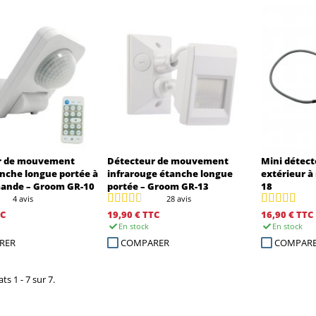
r de mouvement
Détecteur de mouvement
Mini détec
nche longue portée à
infrarouge étanche longue
extérieur à
ande – Groom GR-10
portée – Groom GR-13
18
4 avis
28 avis
C
19,90 €
TTC
16,90 €
TTC
En stock
En stock
RER
COMPARER
COMPAR
ts 1 - 7 sur 7.