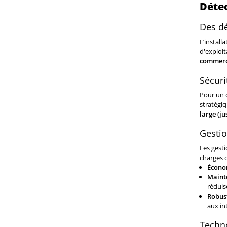
Déte
Des dé
L’install
d'exploit
commerce
Sécuri
Pour un 
stratégiq
large (ju
Gestio
Les gest
charges d
Économ
Mainte
réduis
Robust
aux in
Techno