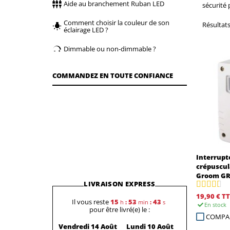
Aide au branchement Ruban LED
sécurité 
Comment choisir la couleur de son
Résultats 
éclairage LED ?
Dimmable ou non-dimmable ?
COMMANDEZ EN TOUTE CONFIANCE
Interrupt
crépuscul
Groom GR
LIVRAISON EXPRESS
19,90 €
TT
Il vous reste
15
53
42
h
:
min
:
s
En stock
pour être livré(e) le :
COMPA
Vendredi 14 Août
Lundi 10 Août