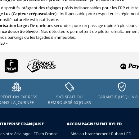
dispositifs intègrent des réglages précis indispensables pour les ERP et le tert
e Lux (Capteur crépusculaire) :
Indispensable pour respecter les réglementa
nosité naturelle est insuffisante.
isation large :
De quelques secondes pour un passage rapide à plusieurs
nce de sortie élevée :
Nos détecteurs permettent de piloter simultanément p
ands parkings ou les façades d'immeubles.
E0 »
PÉDITION EXPRESS
SATISFAIT OU
GARANTIE JUSQU'À 8
DANS LA JOURNÉE
REMBOURSÉ 60 JOURS
NTREPRISE FRANÇAISE
ACCOMPAGNEMENT BYLED
de votre éclairage LED en France
Aide au branchement Ruban LED