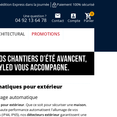
édition Express dans la journée
Paiement 100% sécurisé
0
Une question ?
04 92 13 64 78
Contact
Compte
Panier
(vide)
CHITECTURAL
PROMOTIONS
atiques pour extérieur
irage automatique
pour extérieur
. Que ce soit pour sécuriser une
maison
,
 haute performance automatisent l'allumage de vos
 (IP44, IP65), nos
détecteurs extérieur
garantissent une