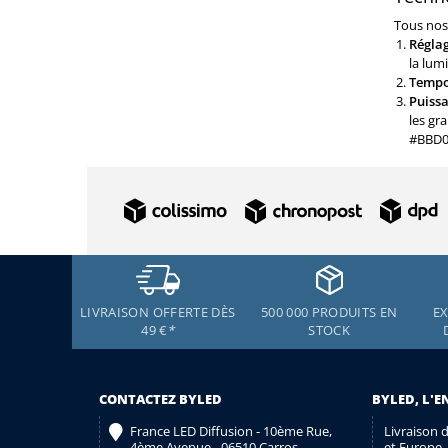
Tous nos 
Réglag
la lumi
Tempor
Puissa
les gr
#BBD0
LIVRAISON OFFERTE DÈS
500 000 PRODUITS EN
EX
49 €
*
STOCK
CONTACTEZ BYLED
BYLED, L'E
France LED Diffusion - 10ème Rue,
Livraison 
4ème Avenue - 06510 Carros
et Europe