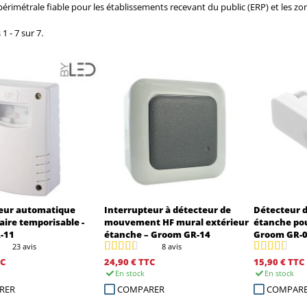
périmétrale fiable pour les établissements recevant du public (ERP) et les zon
1 - 7 sur 7.
eur automatique
Interrupteur à détecteur de
Détecteur 
aire temporisable -
mouvement HF mural extérieur
étanche pou
-11
étanche – Groom GR-14
Groom GR-
23 avis
8 avis
C
24,90 €
TTC
15,90 €
TTC
En stock
En stock
RER
COMPARER
COMPAR