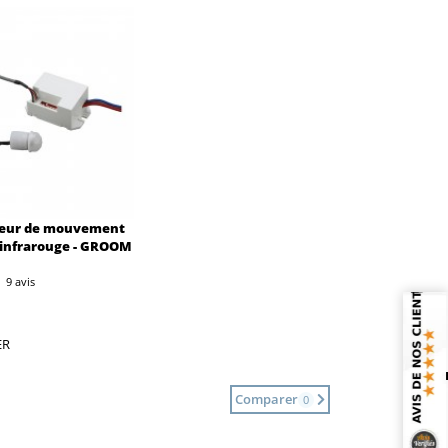
teur de mouvement
 infrarouge - GROOM
9 avis
ER
Comparer
0