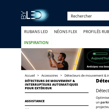
RUBANS LED
NÉONS FLEX
PROFILÉS RU
INSPIRATION
Accueil
>
Accessoires
>
Détecteurs de mouvement & i
Déte
DÉTECTEURS DE MOUVEMENT &
INTERRUPTEURS AUTOMATIQUES
POUR EXTÉRIEUR
Détect
Optimise
ASSISTANCE
un
parki
projecteu