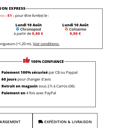
SON EXPRESS
50
pour être livré(e) le :
min
:
s
Lundi 10 Août
Lundi 10 Août
Chronopost
Colissimo
à partir de
9,90 €
9,90 €
longueurs (>1,20 m).
Voir conditions.
100% CONFIANCE
Paiement 100% sécurisé
par CB ou Paypal
60 jours
pour changer d'avis
Retrait en magasin
sous 2 h à Carros (06)
Paiement en
4 fois avec PayPal
HARGEMENT
EXPÉDITION & LIVRAISON