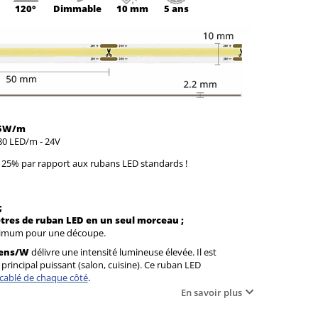
120°
Dimmable
10 mm
5 ans
15W/m
 480 LED/m - 24V
25% par rapport aux rubans LED standards !
;
ètres de ruban LED en un seul morceau ;
ximum pour une découpe.
mens/W
délivre une intensité lumineuse élevée. Il est
rincipal puissant (salon, cuisine). Ce ruban LED
cablé de chaque côté
.
En savoir plus