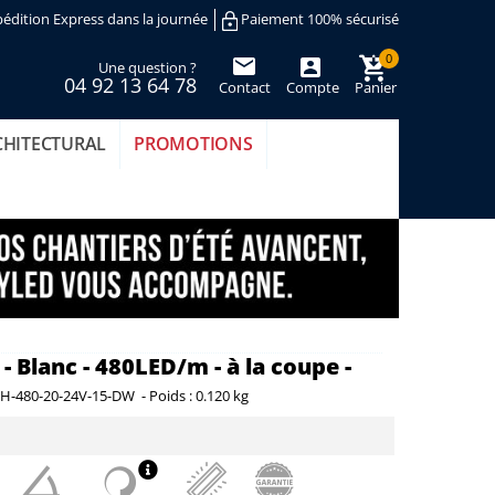
édition Express dans la journée
Paiement 100% sécurisé
0
Une question ?
04 92 13 64 78
Contact
Compte
Panier
(vide)
CHITECTURAL
PROMOTIONS
 Blanc - 480LED/m - à la coupe -
H-480-20-24V-15-DW
-
Poids :
0.120 kg