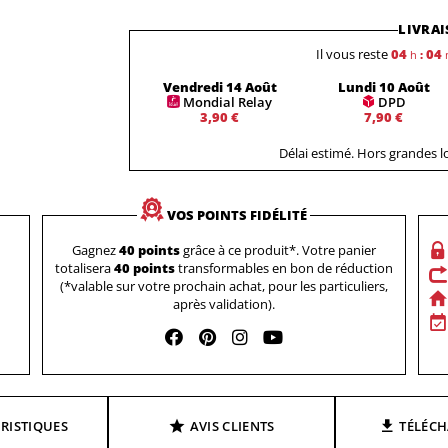
LIVRAI
Il vous reste
04
04
h
:
Vendredi 14 Août
Lundi 10 Août
Mondial Relay
DPD
3,90 €
7,90 €
Délai estimé. Hors grandes 
VOS POINTS FIDÉLITÉ
Gagnez
40 points
grâce à ce produit*. Votre panier
totalisera
40 points
transformables en bon de réduction
(*valable sur votre prochain achat, pour les particuliers,
après validation).
RISTIQUES
AVIS CLIENTS
TÉLÉC