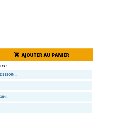
AJOUTER AU PANIER
ES :
Z BESOIN…
SOIN…