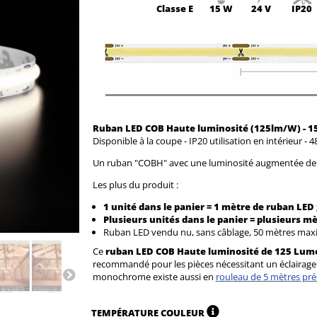
Classe
E
15 W
24 V
IP20
Ruban LED COB Haute luminosité (125lm/W) - 
Disponible à la coupe - IP20 utilisation en intérieur -
Un ruban "COBH" avec une luminosité augmentée de 
Les plus du produit :
1 unité dans le panier = 1 mètre de ruban LED 
Plusieurs unités dans le panier = plusieurs m
Ruban LED vendu nu, sans câblage, 50 mètres ma
Ce
ruban LED COB Haute luminosité de 125 Lu
recommandé pour les pièces nécessitant un éclairage p
monochrome existe aussi en
rouleau de 5 mètres pré
TEMPÉRATURE COULEUR