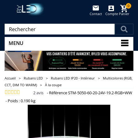
0
Contact
Compte
Panier
(vide)
MENU
Accueil
>
Rubans LED
>
Rubans LED IP20 - Intérieur
>
Multicolores (RGB,
CCT, DIM TO WARM)
>
À la coupe
2
avis
-
Référence
STM-5050-60-20-24V-19.2-RGB+WW
-
Poids :
0.190 kg