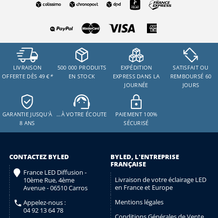
LIVRAISON
500 000 PRODUITS
EXPÉDITION
SATISFAIT OU
OFFERTE DÈS 49 €
*
EN STOCK
EXPRESS DANS LA
REMBOURSÉ 60
JOURNÉE
JOURS
GARANTIE JUSQU'À
…À VOTRE ÉCOUTE
PAIEMENT 100%
8 ANS
SÉCURISÉ
CONTACTEZ BYLED
BYLED, L'ENTREPRISE
FRANÇAISE
France LED Diffusion -
Livraison de votre éclairage LED
10ème Rue, 4ème
en France et Europe
Avenue - 06510 Carros
Mentions légales
Appelez-nous :
04 92 13 64 78
Conditions Générales de Vente