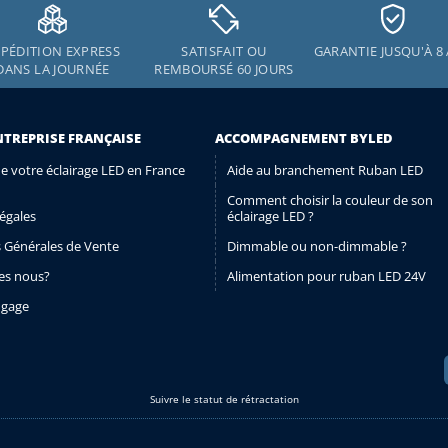
PÉDITION EXPRESS
SATISFAIT OU
GARANTIE JUSQU'À 8
DANS LA JOURNÉE
REMBOURSÉ 60 JOURS
NTREPRISE FRANÇAISE
ACCOMPAGNEMENT BYLED
de votre éclairage LED en France
Aide au branchement Ruban LED
Comment choisir la couleur de son
égales
éclairage LED ?
 Générales de Vente
Dimmable ou non-dimmable ?
s nous?
Alimentation pour ruban LED 24V
ngage
Suivre le statut de rétractation