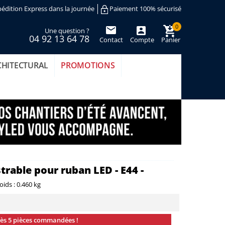
édition Express dans la journée
Paiement 100% sécurisé
0
Une question ?
04 92 13 64 78
Contact
Compte
Panier
(vide)
CHITECTURAL
PROMOTIONS
rable pour ruban LED - E44 -
oids :
0.460 kg
dès 5 pièces commandées !