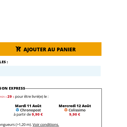
AJOUTER AU PANIER
ES :
SON EXPRESS
29
pour être livré(e) le :
min
:
s
Mardi 11 Août
Mercredi 12 Août
Chronopost
Colissimo
à partir de
9,90 €
9,90 €
longueurs (>1,20 m).
Voir conditions.