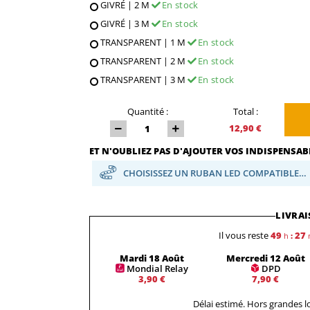
GIVRÉ | 2 M
En stock
GIVRÉ | 3 M
En stock
TRANSPARENT | 1 M
En stock
TRANSPARENT | 2 M
En stock
TRANSPARENT | 3 M
En stock
Quantité :
Total :
12,90 €
ET N'OUBLIEZ PAS D'AJOUTER VOS INDISPENSABL
CHOISISSEZ UN RUBAN LED COMPATIBLE…
LIVRAI
Il vous reste
49
27
h
:
Mardi 18 Août
Mercredi 12 Août
Mondial Relay
DPD
3,90 €
7,90 €
Délai estimé. Hors grandes 