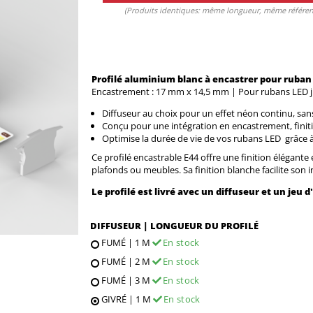
(Produits identiques: même longueur, même référenc
Profilé aluminium blanc à encastrer pour ruban
Encastrement : 17 mm x 14,5 mm | Pour rubans LED ju
Diffuseur au choix pour un effet néon continu, sans
Conçu pour une intégration en encastrement, finitio
Optimise la durée de vie de vos rubans LED grâce à
Ce profilé encastrable E44 offre une finition élégante
plafonds ou meubles. Sa finition blanche facilite son 
Le profilé est livré avec un diffuseur et un jeu 
DIFFUSEUR | LONGUEUR DU PROFILÉ
FUMÉ | 1 M
En stock
FUMÉ | 2 M
En stock
FUMÉ | 3 M
En stock
GIVRÉ | 1 M
En stock