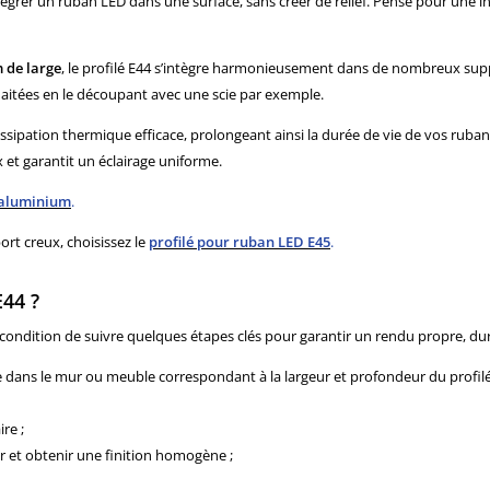
tégrer un ruban LED dans une surface, sans créer de relief. Pensé pour une in
 de large
, le profilé E44 s’intègre harmonieusement dans de nombreux supp
aitées en le découpant avec une scie par exemple.
dissipation thermique efficace, prolongeant ainsi la durée de vie de vos ruba
x et garantit un éclairage uniforme.
aluminium
.
rt creux, choisissez le
profilé pour ruban LED E45
.
E44 ?
 à condition de suivre quelques étapes clés pour garantir un rendu propre, du
re dans le mur ou meuble correspondant à la largeur et profondeur du profilé
re ;
r et obtenir une finition homogène ;