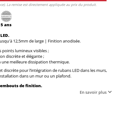
e). La remise est directement appliquée au prix du produit.
5 ans
 LED.
squ'à 12,5mm de large | Finition anodisée.
 points lumineux visibles ;
n discrète et élégante ;
 une meilleure dissipation thermique.
 et discrète pour l’intégration de rubans LED dans les murs,
installation dans un mur ou un plafond.
d'embouts de finition.
En savoir plus