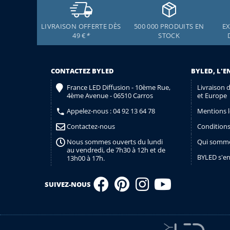
LIVRAISON OFFERTE DÈS
500 000 PRODUITS EN
EX
49 €
*
STOCK
CONTACTEZ BYLED
BYLED, L'E
France LED Diffusion - 10ème Rue,
Livraison 
4ème Avenue - 06510 Carros
et Europe
Appelez-nous :
04 92 13 64 78
Mentions l
Contactez-nous
Conditions
Nous sommes ouverts du lundi
Qui somme
au vendredi, de 7h30 à 12h et de
BYLED s'e
13h00 à 17h.
SUIVEZ-NOUS