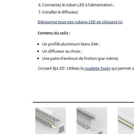
Connectez le ruban LED à l’alimentation ;
Installez le diffuseur.
Découvrez tous nos rubans LED en cliquant ici
.
Contenu du colis :
Un profilé aluminium blanc E44 ;
Un diffuseur au choix ;
Une paire d'embout de finition (par mètre).
Conseil ByLED
: Utilisez la
roulette Tooly
qui permet un
VOUS
QUANTITÉ
REMISE
ÉCONOMISEZ
Jusqu'à 12,90
5
20%
€