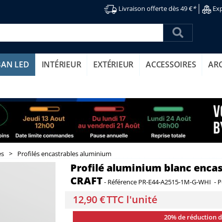
Livraison offerte dès 49 €
*
Exp
BAN LED
INTÉRIEUR
EXTÉRIEUR
ACCESSOIRES
AR
es
>
Profilés encastrables aluminium
Profilé aluminium blanc encast
CRAFT
-
Référence
PR-E44-A2515-1M-G-WHI
-
P
12,90 €
TTC l'unité
20% de réduction 