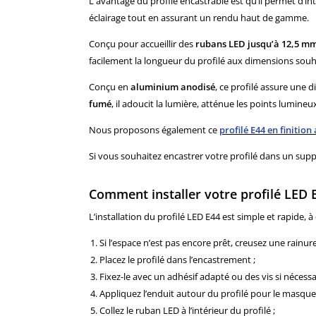
L'avantage du profilé encastrable est qu’il permet d’in
éclairage tout en assurant un rendu haut de gamme.
Conçu pour accueillir des
rubans LED jusqu’à 12,5 mm
facilement la longueur du profilé aux dimensions souh
Conçu en
aluminium anodisé
, ce profilé assure une 
fumé
, il adoucit la lumière, atténue les points lumineu
Nous proposons également ce
profilé E44 en finition
Si vous souhaitez encastrer votre profilé dans un suppo
Comment installer votre profilé LED 
L’installation du profilé LED E44 est simple et rapide,
Si l’espace n’est pas encore prêt, creusez une rainu
Placez le profilé dans l’encastrement ;
Fixez-le avec un adhésif adapté ou des vis si nécessai
Appliquez l’enduit autour du profilé pour le masque
Collez le ruban LED à l’intérieur du profilé ;