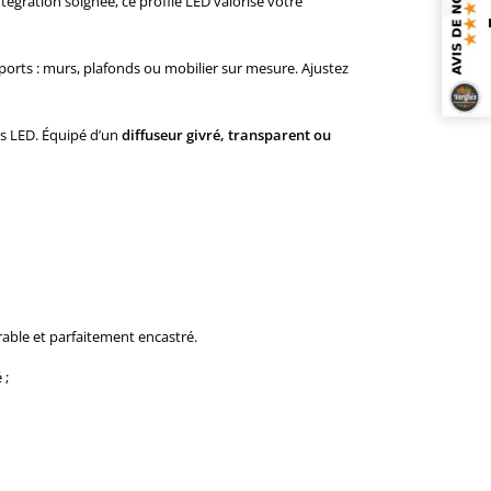
tégration soignée, ce profilé LED valorise votre
orts : murs, plafonds ou mobilier sur mesure. Ajustez
ns LED. Équipé d’un
diffuseur givré, transparent ou
rable et parfaitement encastré.
 ;