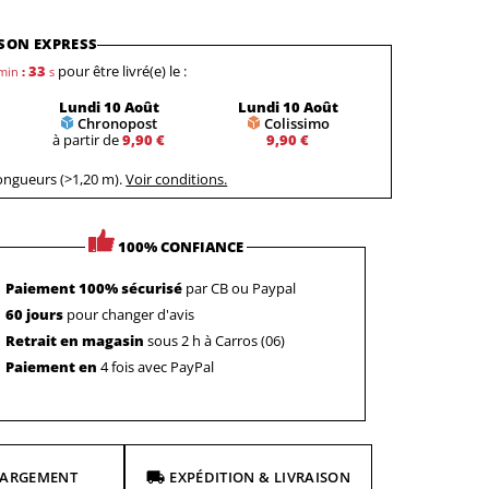
SON EXPRESS
32
pour être livré(e) le :
min
:
s
Lundi 10 Août
Lundi 10 Août
Chronopost
Colissimo
à partir de
9,90 €
9,90 €
longueurs (>1,20 m).
Voir conditions.
100% CONFIANCE
Paiement 100% sécurisé
par CB ou Paypal
60 jours
pour changer d'avis
Retrait en magasin
sous 2 h à Carros (06)
Paiement en
4 fois avec PayPal
HARGEMENT
EXPÉDITION & LIVRAISON