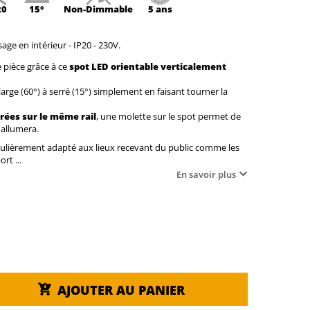
20
15°
Non-
Dimmable
5 ans
age en intérieur - IP20 - 230V.
 pièce grâce à ce
spot LED orientable verticalement
arge (60°) à serré (15°) simplement en faisant tourner la
rées sur le même rail
, une molette sur le spot permet de
s'allumera.
iculièrement adapté aux lieux recevant du public comme les
rt ...
En savoir plus
AJOUTER AU PANIER