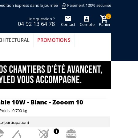
édition Express dans la journée
Paiement 100% sécurisé
0
Une question ?
04 92 13 64 78
Contact
Compte
Panier
(vide)
CHITECTURAL
PROMOTIONS
iable 10W - Blanc - Zooom 10
Poids :
0.700 kg
o-participation)