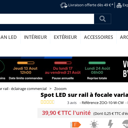
Livraison offerte dès 49 €
*
Exp
BAN LED
INTÉRIEUR
EXTÉRIEUR
ACCESSOIRES
AR
r rail - éclairage commercial
>
Zooom
Spot LED sur rail à focale var
3
avis
-
Référence
ZOO-10-W-CW
-
39,90 €
TTC l'unité
(Dont
0,25 € TTC
d'éc