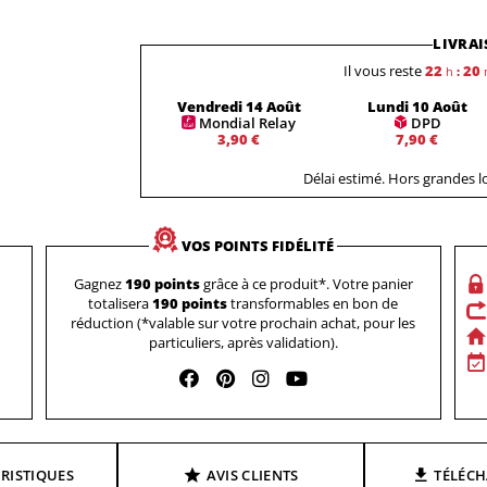
LIVRAI
Il vous reste
22
20
h
:
Vendredi 14 Août
Lundi 10 Août
Mondial Relay
DPD
3,90 €
7,90 €
Délai estimé. Hors grandes 
VOS POINTS FIDÉLITÉ
Gagnez
190 points
grâce à ce produit*. Votre panier
totalisera
190 points
transformables en bon de
réduction (*valable sur votre prochain achat, pour les
particuliers, après validation).
RISTIQUES
AVIS CLIENTS
TÉLÉC