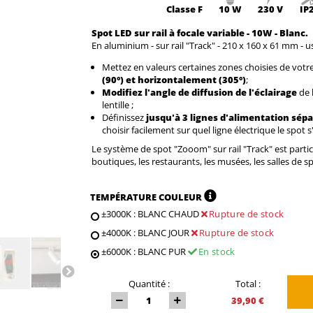
Classe
F
10 W
230 V
IP
Spot LED sur rail à focale variable - 10W - Blanc.
En aluminium - sur rail "Track" - 210 x 160 x 61 mm - us
Mettez en valeurs certaines zones choisies de votre
(90°) et horizontalement
(305°)
;
Modifiez l'angle de diffusion de l'éclairage
de l
lentille ;
Définissez
jusqu'à 3 lignes d'alimentation sépa
choisir facilement sur quel ligne électrique le spot 
Le système de spot "Zooom" sur rail "Track" est part
boutiques, les restaurants, les musées, les salles de spo
TEMPÉRATURE COULEUR
±3000K : BLANC CHAUD
Rupture de stock
±4000K : BLANC JOUR
Rupture de stock
±6000K : BLANC PUR
En stock
Quantité :
Total :
39,90 €