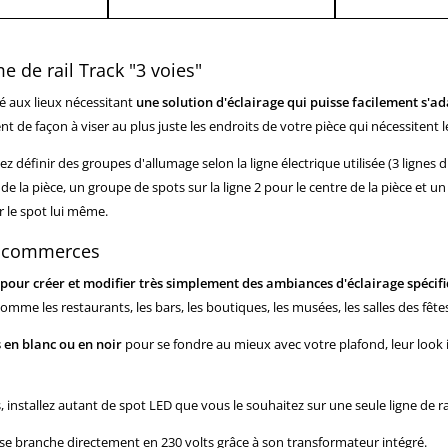
e de rail Track "3 voies"
é aux lieux nécessitant
une solution d'éclairage qui puisse facilement s'
 de façon à viser au plus juste les endroits de votre pièce qui nécessitent l
vez définir des groupes d'allumage selon la ligne électrique utilisée (3 lignes
e la pièce, un groupe de spots sur la ligne 2 pour le centre de la pièce et un 
ur le spot lui même.
et commerces
pour créer et modifier très simplement des ambiances d'éclairage spécifi
me les restaurants, les bars, les boutiques, les musées, les salles des fêtes,
 en blanc ou en noir
pour se fondre au mieux avec votre plafond, leur look
installez autant de spot LED que vous le souhaitez sur une seule ligne de rai
se branche directement en 230 volts grâce à son transformateur intégré.