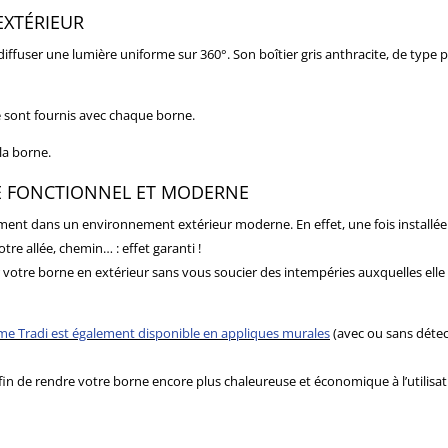
XTÉRIEUR
iffuser une lumière uniforme sur 360°. Son boîtier gris anthracite, de type po
ie sont fournis avec chaque borne.
la borne.
GE FONCTIONNEL ET MODERNE
ement dans un environnement extérieur moderne. En effet, une fois installée a
tre allée, chemin… : effet garanti !
er votre borne en extérieur sans vous soucier des intempéries auxquelles elle
e Tradi est également disponible en appliques murales
(avec ou sans déte
in de rendre votre borne encore plus chaleureuse et économique à l’utilisati