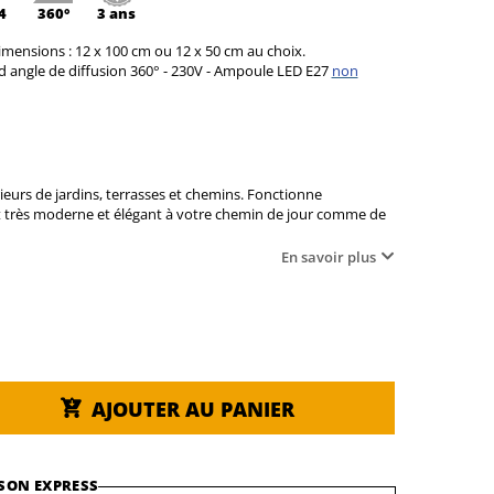
4
360°
3 ans
imensions : 12 x 100 cm ou 12 x 50 cm au choix.
and angle de diffusion 360° - 230V - Ampoule LED E27
non
eurs de jardins, terrasses et chemins. Fonctionne
ct très moderne et élégant à votre chemin de jour comme de
En savoir plus
AJOUTER AU PANIER
SON EXPRESS