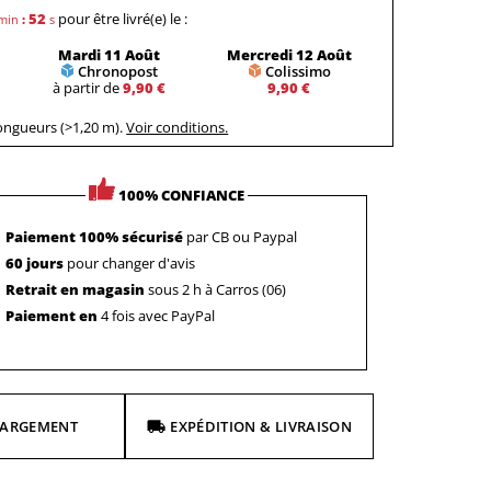
51
pour être livré(e) le :
min
:
s
Mardi 11 Août
Mercredi 12 Août
Chronopost
Colissimo
à partir de
9,90 €
9,90 €
longueurs (>1,20 m).
Voir conditions.
100% CONFIANCE
Paiement 100% sécurisé
par CB ou Paypal
60 jours
pour changer d'avis
Retrait en magasin
sous 2 h à Carros (06)
Paiement en
4 fois avec PayPal
HARGEMENT
EXPÉDITION & LIVRAISON