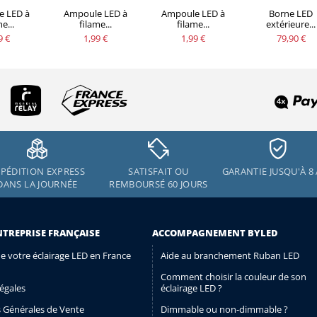
e LED à
Ampoule LED à
Ampoule LED à
Borne LED
e...
filame...
filame...
extérieure...
9 €
1,99 €
1,99 €
79,90 €
PÉDITION EXPRESS
SATISFAIT OU
GARANTIE JUSQU'À 8
DANS LA JOURNÉE
REMBOURSÉ 60 JOURS
NTREPRISE FRANÇAISE
ACCOMPAGNEMENT BYLED
de votre éclairage LED en France
Aide au branchement Ruban LED
Comment choisir la couleur de son
égales
éclairage LED ?
 Générales de Vente
Dimmable ou non-dimmable ?