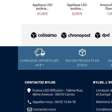
Applique LED
Applique LED
Ampoul
extérie...
extérie...
filam
41,90 €
32,90 €
1,9
LIVRAISON OFFERTE DÈS
500 000 PRODUITS EN
EX
49 €
*
STOCK
CONTACTEZ BYLED
BYLED, L'E
France LED Diffusion - 10ème Rue,
Livraison 
4ème Avenue - 06510 Carros
et Europe
Appelez-nous :
04 92 13 64 78
Mentions l
Contactez-nous
Conditions