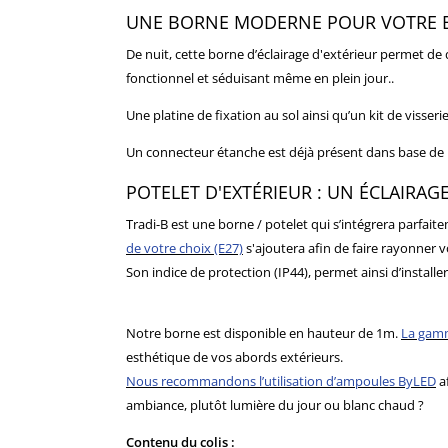
UNE BORNE MODERNE POUR VOTRE E
De nuit, cette borne d’éclairage d'extérieur permet de d
fonctionnel et séduisant même en plein jour..
Une platine de fixation au sol ainsi qu’un kit de visser
Un connecteur étanche est déjà présent dans base de 
POTELET D'EXTÉRIEUR : UN ÉCLAIRA
Tradi-B est une borne / potelet qui s’intégrera parfait
de votre choix (E27)
s'ajoutera afin de faire rayonner vo
Son indice de protection (IP44), permet ainsi d’install
Notre borne est disponible en hauteur de 1m.
La gamm
esthétique de vos abords extérieurs.
Nous recommandons l’utilisation d’ampoules ByLED
af
ambiance, plutôt lumière du jour ou blanc chaud ?
Contenu du colis :