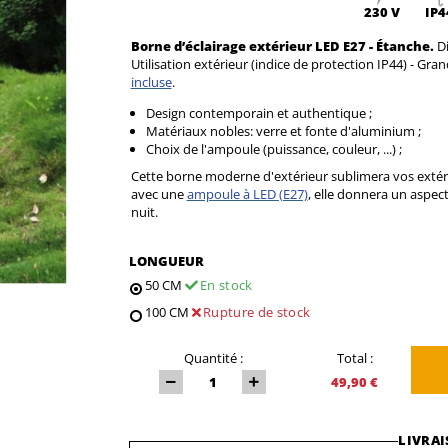
230 V
IP4
Borne d’éclairage extérieur LED E27 - Étanche.
D
Utilisation extérieur (indice de protection IP44) - Gr
incluse
.
Design contemporain et authentique ;
Matériaux nobles: verre et fonte d'aluminium ;
Choix de l'ampoule (puissance, couleur, ...) ;
Cette borne moderne d'extérieur sublimera vos extéri
avec une
ampoule à LED (E27)
, elle donnera un aspe
nuit.
LONGUEUR
50 CM
En stock
100 CM
Rupture de stock
Quantité :
Total :
49,90 €
LIVRAI