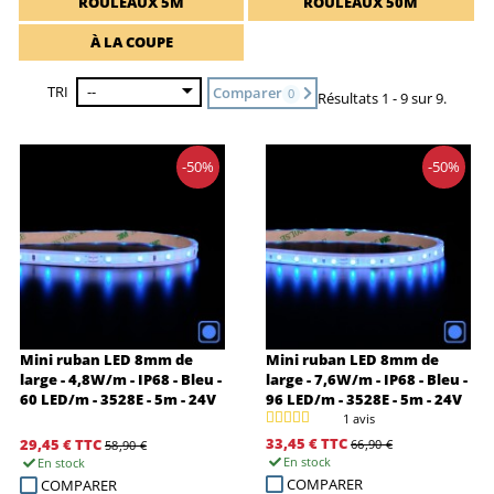
ROULEAUX 5M
ROULEAUX 50M
À LA COUPE
TRI
--
Comparer
0
Résultats 1 - 9 sur 9.
-50%
-50%
Mini ruban LED 8mm de
Mini ruban LED 8mm de
large - 4,8W/m - IP68 - Bleu -
large - 7,6W/m - IP68 - Bleu -
60 LED/m - 3528E - 5m - 24V
96 LED/m - 3528E - 5m - 24V
1 avis
33,45 €
TTC
29,45 €
TTC
66,90 €
58,90 €
En stock
En stock
COMPARER
COMPARER