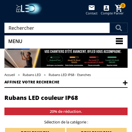
0
Contact
Compte
Panier
(vide)
MENU
Accueil
>
Rubans LED
>
Rubans LED IP68 - Etanches
AFFINEZ VOTRE RECHERCHE
Rubans LED couleur IP68
20% de réduction.
Sélection de la catégorie :