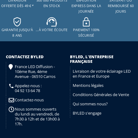
LIVRAISON
500 000 PRODUITS
EXPÉDITION
SATISFAIT OU
OFFERTE DÈS 49 €
*
EN STOCK
EXPRESS DANS LA
REMBOURSÉ 60
JOURNÉE
JOURS
GARANTIE JUSQU'À
…À VOTRE ÉCOUTE
PAIEMENT 100%
8 ANS
SÉCURISÉ
CONTACTEZ BYLED
BYLED, L'ENTREPRISE
FRANÇAISE
France LED Diffusion -
Livraison de votre éclairage LED
10ème Rue, 4ème
en France et Europe
Avenue - 06510 Carros
Mentions légales
Appelez-nous :
04 92 13 64 78
Conditions Générales de Vente
Contactez-nous
Qui sommes nous?
Nous sommes ouverts
BYLED s'engage
du lundi au vendredi, de
7h30 à 12h et de 13h00 à
17h.