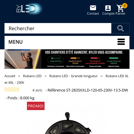
0
Contact
Compte
Panier
(vide)
MENU
Accueil
>
Rubans LED
>
Rubans LED - Grande longueur
>
Rubans LED XL
et XXL - 230V
4
avis
-
Référence
ST-2835XXLD-120-65-230V-13.5-DW
-
Poids :
8.000 kg
PROMO!