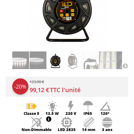
123,90 €
-20%
99,12 €
TTC l'unité
Classe
E
13.5 W
230 V
IP65
120°
Non-
Dimmable
LED
2835
14 mm
3 ans