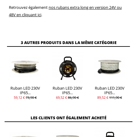
Retrouvez également
nos rubans extra long en version 24V ou
48V en cliquant ici
.
3 AUTRES PRODUITS DANS LA MÊME CATÉGORIE
Ruban LED 230V
Ruban LED 230V
Ruban LED 230V
IP65...
IP65...
IP65...
59,12 €
73,90 €
69,52 €
86,90 €
89,52 €
111,90 €
LES CLIENTS ONT ÉGALEMENT ACHETÉ