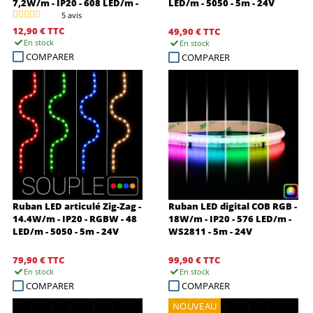
7,2W/m - IP20 - 608 LED/m -
LED/m - 5050 - 5m - 24V
à la coupe - 24V
5 avis
12,90 €
TTC
49,90 €
TTC
En stock
En stock
COMPARER
COMPARER
Ruban LED articulé Zig-Zag -
Ruban LED digital COB RGB -
14.4W/m - IP20 - RGBW - 48
18W/m - IP20 - 576 LED/m -
LED/m - 5050 - 5m - 24V
WS2811 - 5m - 24V
79,90 €
TTC
99,90 €
TTC
En stock
En stock
COMPARER
COMPARER
NOUVEAU