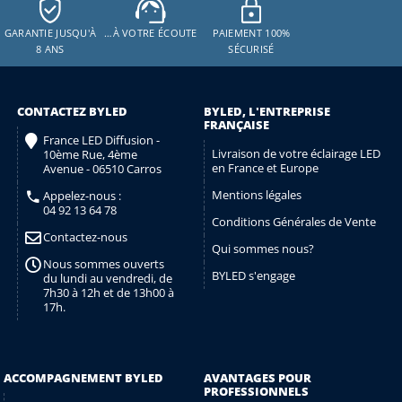
GARANTIE JUSQU'À
…À VOTRE ÉCOUTE
PAIEMENT 100%
8 ANS
SÉCURISÉ
CONTACTEZ BYLED
BYLED, L'ENTREPRISE
FRANÇAISE
France LED Diffusion -
Livraison de votre éclairage LED
10ème Rue, 4ème
en France et Europe
Avenue - 06510 Carros
Mentions légales
Appelez-nous :
04 92 13 64 78
Conditions Générales de Vente
Contactez-nous
Qui sommes nous?
Nous sommes ouverts
BYLED s'engage
du lundi au vendredi, de
7h30 à 12h et de 13h00 à
17h.
ACCOMPAGNEMENT BYLED
AVANTAGES POUR
PROFESSIONNELS