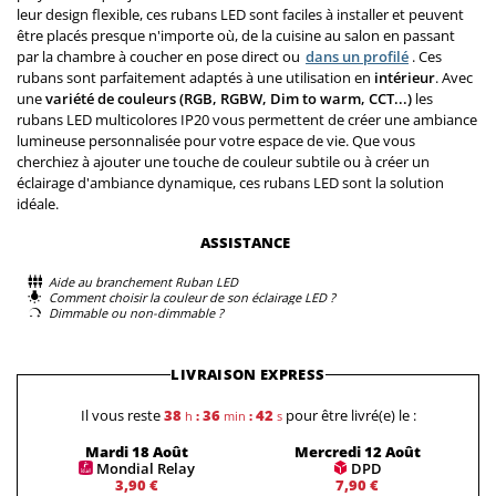
leur design flexible, ces rubans LED sont faciles à installer et peuvent
être placés presque n'importe où, de la cuisine au salon en passant
par la chambre à coucher en pose direct ou
dans un profilé
. Ces
rubans sont parfaitement adaptés à une utilisation en
intérieur
. Avec
une
variété de couleurs (RGB, RGBW, Dim to warm, CCT...)
les
rubans LED multicolores IP20 vous permettent de créer une ambiance
lumineuse personnalisée pour votre espace de vie. Que vous
cherchiez à ajouter une touche de couleur subtile ou à créer un
éclairage d'ambiance dynamique, ces rubans LED sont la solution
idéale.
ASSISTANCE
Aide au branchement Ruban LED
Comment choisir la couleur de son éclairage LED ?
Dimmable ou non-dimmable ?
LIVRAISON EXPRESS
Il vous reste
38
36
41
pour être livré(e) le :
h
:
min
:
s
Mardi 18 Août
Mercredi 12 Août
Mondial Relay
DPD
3,90 €
7,90 €