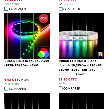
11,90 €
TTC
En stock
En stock
COMPARER
COMPARER
-30%
Ruban LED a la coupe - 7.2W
Ruban LED RGB & Blanc
- IP20- 30LED/m - 24V
chaud - 19,2W/m - IP20 - 60
LED/m - 5050 - 5m - 24V
13 avis
79,90 €
TTC
6,93 €
TTC
9,90 €
En stock
En stock
COMPARER
COMPARER