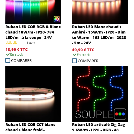
Ruban LED COB RGB & Blanc
Ruban LED Blanc chaud +
chaud 18W/m - IP20- 784
Ambré - 15W/m - IP20 - Dim
LED/m - à la coupe - 24V
to Warm - 168 LED/m - 2028
- 5m - 24V
1 avis
18,90 €
TTC
49,90 €
TTC
En stock
En stock
COMPARER
COMPARER
Ruban LED COB CCT blanc
Ruban LED articulé Zig-Zag -
chaud + blanc froid -
9.6W/m - IP20 - RGB - 48