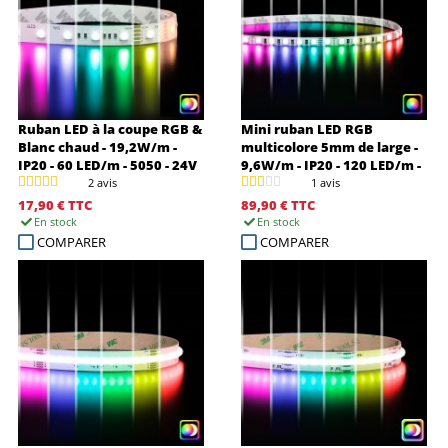
Ruban LED à la coupe RGB &
Mini ruban LED RGB
Blanc chaud - 19,2W/m -
multicolore 5mm de large -
IP20 - 60 LED/m - 5050 - 24V
9,6W/m - IP20 - 120 LED/m -
3838E - 5m - 24V
2 avis
1 avis
17,90 €
TTC
89,90 €
TTC
En stock
En stock
COMPARER
COMPARER