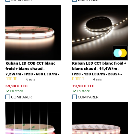
Ruban LED COB CCT blanc
Ruban LED CCT blanc froid +
froid + blanc chaud -
blanc chaud - 14,4W/m -
7,2W/m - IP20 - 608 LED/m -
IP20 - 120 LED/m - 2835+ -
5m - 24V
5m - 24V
6 avis
4 avis
59,90 €
TTC
79,90 €
TTC
En stock
En stock
COMPARER
COMPARER