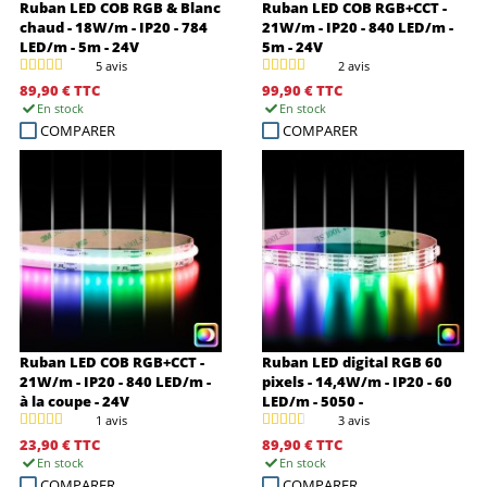
Ruban LED COB RGB & Blanc
Ruban LED COB RGB+CCT -
chaud - 18W/m - IP20 - 784
21W/m - IP20 - 840 LED/m -
LED/m - 5m - 24V
5m - 24V
5 avis
2 avis
89,90 €
TTC
99,90 €
TTC
En stock
En stock
COMPARER
COMPARER
Ruban LED COB RGB+CCT -
Ruban LED digital RGB 60
21W/m - IP20 - 840 LED/m -
pixels - 14,4W/m - IP20 - 60
à la coupe - 24V
LED/m - 5050 -
RGB+WS2815B - 5m - 12V
1 avis
3 avis
23,90 €
TTC
89,90 €
TTC
En stock
En stock
COMPARER
COMPARER