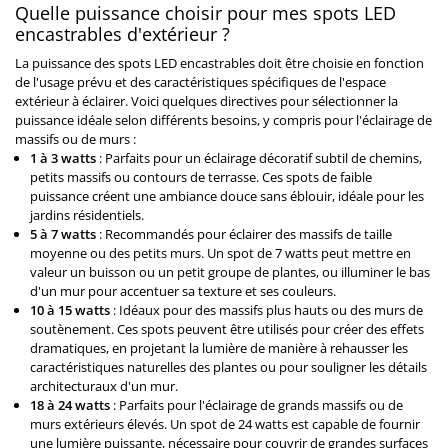
Quelle puissance choisir pour mes spots LED
encastrables d'extérieur ?
La puissance des spots LED encastrables doit être choisie en fonction
de l'usage prévu et des caractéristiques spécifiques de l'espace
extérieur à éclairer. Voici quelques directives pour sélectionner la
puissance idéale selon différents besoins, y compris pour l'éclairage de
massifs ou de murs :
1 à 3 watts
: Parfaits pour un éclairage décoratif subtil de chemins,
petits massifs ou contours de terrasse. Ces spots de faible
puissance créent une ambiance douce sans éblouir, idéale pour les
jardins résidentiels.
5 à 7 watts
: Recommandés pour éclairer des massifs de taille
moyenne ou des petits murs. Un spot de 7 watts peut mettre en
valeur un buisson ou un petit groupe de plantes, ou illuminer le bas
d'un mur pour accentuer sa texture et ses couleurs.
10 à 15 watts
: Idéaux pour des massifs plus hauts ou des murs de
soutènement. Ces spots peuvent être utilisés pour créer des effets
dramatiques, en projetant la lumière de manière à rehausser les
caractéristiques naturelles des plantes ou pour souligner les détails
architecturaux d'un mur.
18 à 24 watts
: Parfaits pour l'éclairage de grands massifs ou de
murs extérieurs élevés. Un spot de 24 watts est capable de fournir
une lumière puissante, nécessaire pour couvrir de grandes surfaces