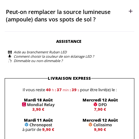
dérivation étanches IP68 est obligatoire pour bloquer les
longues distances (pas besoin de loger un transformateur
remontées d'humidité par le câble.
Peut-on remplacer la source lumineuse
étanche). Ils sont parfaits pour les allées et les abords de
maison. Les modèles en basse tension (12V ou 24V) offrent
(ampoule) dans vos spots de sol ?
une sécurité électrique maximale (très basse tension de
sécurité) et sont fortement conseillés pour les terrasses en
Nous proposons deux technologies : les spots avec LED
bois, les zones très humides ou les projets à proximité
intégrée (conçus pour une gestion thermique optimale et
ASSISTANCE
immédiate de points d'eau.
une étanchéité d'usine maximale) et les spots de sol à
Aide au branchement Ruban LED
ampoule GU10 interchangeable. Ces derniers vous
Comment choisir la couleur de son éclairage LED ?
permettent de choisir et de remplacer facilement l'ampoule
Dimmable ou non-dimmable ?
pour faire évoluer la puissance ou la température de
couleur (blanc chaud, blanc neutre) selon vos envies.
LIVRAISON EXPRESS
Il vous reste
40
37
38
pour être livré(e) le :
h
:
min
:
s
Mardi 18 Août
Mercredi 12 Août
Mondial Relay
DPD
3,90 €
7,90 €
Mardi 11 Août
Mercredi 12 Août
Chronopost
Colissimo
à partir de
9,90 €
9,90 €