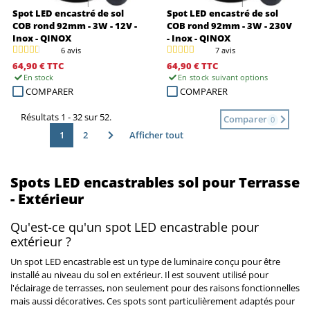
Spot LED encastré de sol
Spot LED encastré de sol
COB rond 92mm - 3W - 12V -
COB rond 92mm - 3W - 230V
Inox - QINOX
- Inox - QINOX
6 avis
7 avis
64,90 €
TTC
64,90 €
TTC
En stock
En stock
suivant options
COMPARER
COMPARER
Résultats 1 - 32 sur 52.
Comparer
0
1
2
Afficher tout
Spots LED encastrables sol pour Terrasse
- Extérieur
Qu'est-ce qu'un spot LED encastrable pour
extérieur ?
Un spot LED encastrable est un type de luminaire conçu pour être
installé au niveau du sol en extérieur. Il est souvent utilisé pour
l'éclairage de terrasses, non seulement pour des raisons fonctionnelles
mais aussi décoratives. Ces spots sont particulièrement adaptés pour