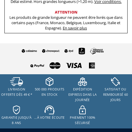
Délai estimé. Hors grandes longueurs (>1,20 m).
Voir conditions.
ATTENTION
Les produits de grande longueur ne peuvent être livrés que dans
certains pays (France, Monaco, Belgique, Luxembourg, Italie et
Espagne).
En savoir plus
LIVRAISON
500 000 PRODUITS
EXPÉDITION
SATISFAIT OU
OFFERTE DÈS 49 €
*
EN STOCK
EXPRESS DANS LA
REMBOURSÉ 60
JOURNÉE
JOURS
GARANTIE JUSQU'À
…À VOTRE ÉCOUTE
PAIEMENT 100%
8 ANS
SÉCURISÉ