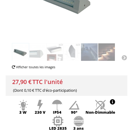
Afficher toutes les images
27,90 €
TTC l'unité
(Dont
0,10 € TTC
d'éco-participation)
3 W
230 V
IP54
90°
Non-
Dimmable
LED
2835
3 ans