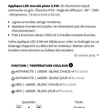
Applique LED murale plate 3,5W.
En Aluminium laqué
anthracite ou gris - Étanche IP54 - Angle de diffusion : 90° - 230V
- Dimensions : 13 cm x 3 cm x 5,5 cm.
Lignes arrondies, design moderne ;
Applique murale extra plate, ne nécessitant pas de travaux
d'encastrement ;
Prêt à brancher (direct 230V) et à installer (visserie fournie).
Cette applique LED 3,5W est idéale pour créer un balisage ou un
éclairage d’appoint ou décoratif en extérieur. Mettez ainsi en
lumière votre terrasse ou balisez des escaliers.
En savoir plus
FINITION | TEMPÉRATURE COULEUR
ANTHRACITE | ±3000K : BLANC CHAUD
En stock
ANTHRACITE | ±4000K : BLANC JOUR
En stock
GRIS | ±3000K : BLANC CHAUD
En stock
GRIS | ±4000K : BLANC JOUR
En stock
Quantité :
Total :
27,90 €