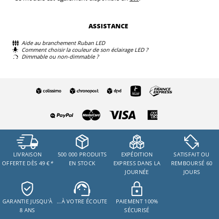
ASSISTANCE
Aide au branchement Ruban LED
Comment choisir la couleur de son éclairage LED ?
Dimmable ou non-dimmable ?
LIVRAISON
500 000 PRODUITS
EXPÉDITION
SATISFAIT OU
OFFERTE DÈS 49 €
*
EN STOCK
EXPRESS DANS LA
REMBOURSÉ 60
JOURNÉE
JOURS
GARANTIE JUSQU'À
…À VOTRE ÉCOUTE
PAIEMENT 100%
8 ANS
SÉCURISÉ