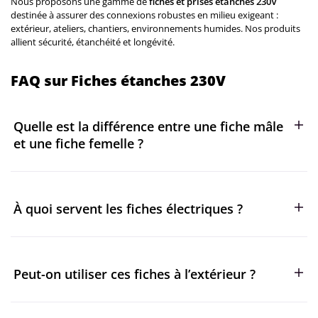
Nous proposons une gamme de
fiches et prises étanches 230V
destinée à assurer des connexions robustes en milieu exigeant :
extérieur, ateliers, chantiers, environnements humides. Nos produits
allient sécurité, étanchéité et longévité.
FAQ sur Fiches étanches 230V
Quelle est la différence entre une fiche mâle
et une fiche femelle ?
La fiche mâle est l’élément doté de broches qui s’insère dans
une fiche femelle. La fiche femelle, elle, possède des
À quoi servent les fiches électriques ?
alvéoles pour recevoir les broches. Ensemble, elles
permettent de créer une connexion électrique sécurisée
entre deux câbles ou entre un câble et un appareil.
Les fiches électriques sont utilisées pour raccorder des
appareils au secteur ou prolonger un câble. Elles
Peut-on utiliser ces fiches à l’extérieur ?
permettent d’assurer un contact fiable et d’éviter les risques
de court-circuit ou de mauvais branchement.
Oui, à condition de choisir des modèles étanches (IP44, IP65