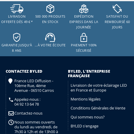
LIVRAISON
500 000 PRODUITS
EXPÉDITION
SATISFAIT OU
OFFERTE DÈS 49 €
*
EN STOCK
EXPRESS DANS LA
REMBOURSÉ 60
JOURNÉE
JOURS
GARANTIE JUSQU'À
…À VOTRE ÉCOUTE
PAIEMENT 100%
8 ANS
SÉCURISÉ
CONTACTEZ BYLED
BYLED, L'ENTREPRISE
FRANÇAISE
France LED Diffusion -
Livraison de votre éclairage LED
10ème Rue, 4ème
en France et Europe
Avenue - 06510 Carros
Mentions légales
Appelez-nous :
04 92 13 64 78
Conditions Générales de Vente
Contactez-nous
Qui sommes nous?
Nous sommes ouverts
BYLED s'engage
du lundi au vendredi, de
7h30 à 12h et de 13h00 à