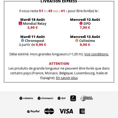
LIVRAISON EXPRESS
Il vous reste
51
45
41
pour être livré(e) le :
h
:
min
:
s
Mardi 18 Août
Mercredi 12 Août
Mondial Relay
DPD
3,90 €
7,90 €
Mardi 11 Août
Mercredi 12 Août
Chronopost
Colissimo
à partir de
9,90 €
9,90 €
Délai estimé. Hors grandes longueurs (>1,20 m).
Voir conditions.
ATTENTION
Les produits de grande longueur ne peuvent être livrés que dans
certains pays (France, Monaco, Belgique, Luxembourg, Italie et
Espagne).
En savoir plus