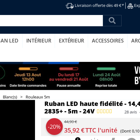
Livraison offerte dès 49 €
*
Exp
BAN LED
INTÉRIEUR
EXTÉRIEUR
ACCESSOIRES
AR
Blanc(s)
>
Rouleaux 5m
Ruban LED haute fidélité - 14,
2835+ - 5m - 24V
28
avis
44,90 €
-20%
35,92 €
TTC l'unité
(Dont
0,10