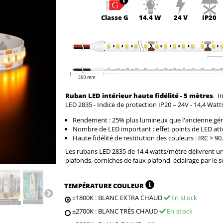
Classe
G
14.4 W
24 V
IP20
Ruban LED intérieur haute fidélité - 5 mètres
.
In
LED 2835 - Indice de protection IP20 – 24V - 14,4 Wat
Rendement : 25% plus lumineux que l'ancienne gén
Nombre de LED important : effet points de LED att
Haute fidélité de restitution des couleurs : IRC > 90.
Les rubans LED 2835 de 14,4 watts/mètre délivrent un é
plafonds, corniches de faux plafond, éclairage par le so
TEMPÉRATURE COULEUR
±1800K : BLANC EXTRA CHAUD
En stock
±2700K : BLANC TRÈS CHAUD
En stock