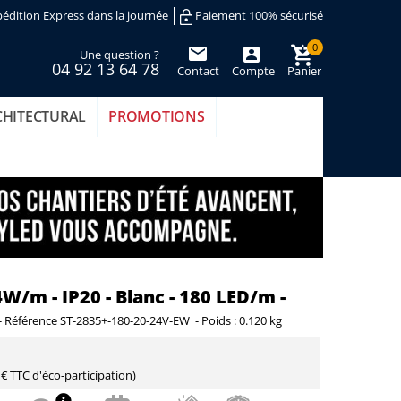
édition Express dans la journée
Paiement 100% sécurisé
0
Une question ?
04 92 13 64 78
Contact
Compte
Panier
(vide)
CHITECTURAL
PROMOTIONS
4W/m - IP20 - Blanc - 180 LED/m -
-
Référence
ST-2835+-180-20-24V-EW
-
Poids :
0.120 kg
 € TTC
d'éco-participation)