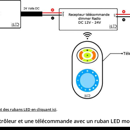
 des rubans LED en cliquant ici
.
trôleur et une télécommande avec un ruban LED mo