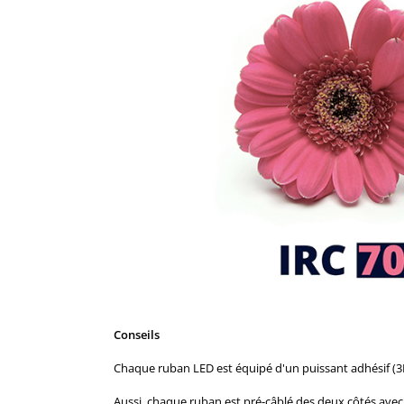
Conseils
Chaque ruban LED est équipé d'un puissant adhésif (3M©
Aussi, chaque ruban est pré-câblé des deux côtés avec