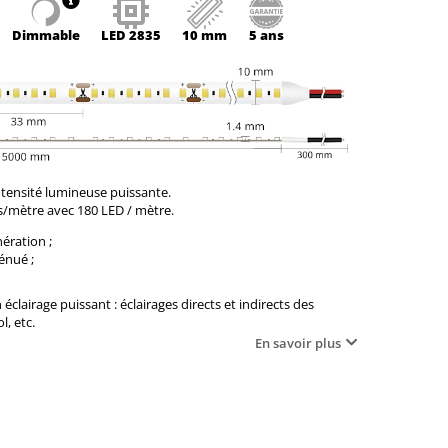
Dimmable
LED
2835
10 mm
5 ans
tensité lumineuse puissante.
ts/mètre avec 180 LED / mètre.
ération ;
énué ;
clairage puissant : éclairages directs et indirects des
l, etc.
En savoir plus