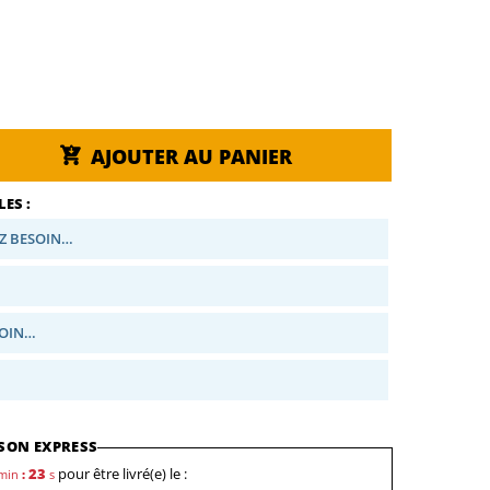
AJOUTER AU PANIER
ES :
Z BESOIN…
SOIN…
SON EXPRESS
22
pour être livré(e) le :
min
:
s