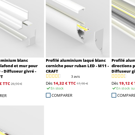
luminium blanc
Profilé aluminium laqué blanc
Profilé alu
plafond et mur pour
corniche pour ruban LED - M11 -
directions 
- Diffuseur givré -
CRAFT
Diffuseur g
FT
3 avis
Dès
14,32 €
TTC
Dès
19,12 €
€
TTC
17,90 €
26,90 €
En stock
En stock
su
COMPARER
COMPAR
RER