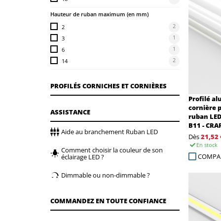
Hauteur de ruban maximum (en mm)
2
2
1
3
1
6
2
14
PROFILÉS CORNICHES ET CORNIÈRES
Profilé a
cornière 
ASSISTANCE
ruban LED 
B11 - CRA
Aide au branchement Ruban LED
Dès
21,52 
En stock
Comment choisir la couleur de son
COMPA
éclairage LED ?
Dimmable ou non-dimmable ?
COMMANDEZ EN TOUTE CONFIANCE