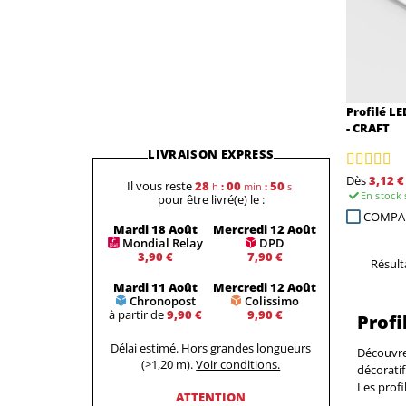
Profilé LE
- CRAFT
LIVRAISON EXPRESS
Dès
3,12 €
Il vous reste
28
00
49
h
:
min
:
s
En stock
pour être livré(e) le :
COMPA
Mardi 18 Août
Mercredi 12 Août
Mondial Relay
DPD
3,90 €
7,90 €
Résulta
Mardi 11 Août
Mercredi 12 Août
Chronopost
Colissimo
à partir de
9,90 €
9,90 €
Profi
Délai estimé. Hors grandes longueurs
Découvrez
(>1,20 m).
Voir conditions.
décoratif
Les profi
ATTENTION