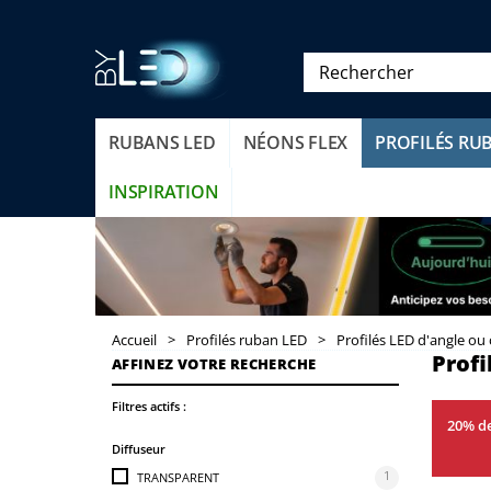
RUBANS LED
NÉONS FLEX
PROFILÉS RU
INSPIRATION
Accueil
>
Profilés ruban LED
>
Profilés LED d'angle ou
Profi
AFFINEZ VOTRE RECHERCHE
Filtres actifs :
20% de
Diffuseur
1
TRANSPARENT