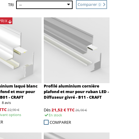
Comparer
TRI
--
0
PRIX
minium laqué blanc
Profilé aluminium cornière
afond et mur pour
plafond et mur pour ruban LED -
 B01 - CRAFT
Diffuseur givré - B11 - CRAFT
8 avis
TTC
Dès
21,52 €
TTC
22,90 €
26,90 €
ivant options
En stock
ER
COMPARER