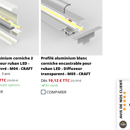
minium corniche 2
Profilé aluminium blanc
pour ruban LED -
corniche encastrable pour
ivré - M04 - CRAFT
ruban LED - Diffuseur
transparent - M05 - CRAFT
3 avis
TTC
Dès
19,12 €
TTC
23,90 €
23,90 €
ivant options
En stock
ER
COMPARER