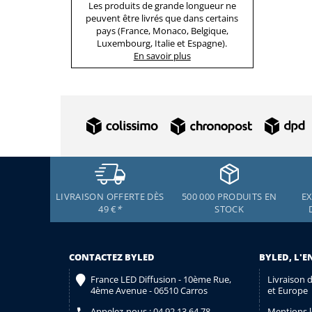
Les produits de grande longueur ne
peuvent être livrés que dans certains
pays (France, Monaco, Belgique,
Luxembourg, Italie et Espagne).
En savoir plus
LIVRAISON OFFERTE DÈS
500 000 PRODUITS EN
EX
49 €
*
STOCK
CONTACTEZ BYLED
BYLED, L'E
France LED Diffusion - 10ème Rue,
Livraison 
4ème Avenue - 06510 Carros
et Europe
Appelez-nous :
04 92 13 64 78
Mentions l