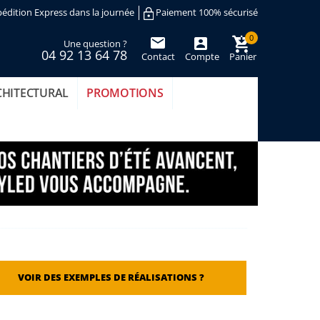
édition Express dans la journée
Paiement 100% sécurisé
0
Une question ?
04 92 13 64 78
Contact
Compte
Panier
(vide)
CHITECTURAL
PROMOTIONS
VOIR DES EXEMPLES DE RÉALISATIONS ?