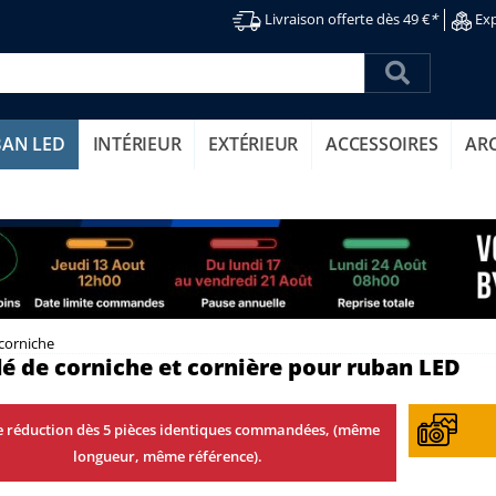
Livraison offerte dès 49 €
*
Exp
BAN LED
INTÉRIEUR
EXTÉRIEUR
ACCESSOIRES
AR
 corniche
lé de corniche et cornière pour ruban LED
 réduction dès 5 pièces identiques commandées, (même
longueur, même référence).