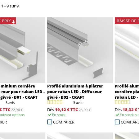
1 - 9 sur 9.
E PRIX
BAISSE
DE 
luminium cornière
Profilé aluminium à plâtrer
Profilé alu
t mur pour ruban LED -
pour ruban LED - Diffuseur
cornière pl
givré - B01 - CRAFT
givré - B02 - CRAFT
ruban LED -
5 avis
3 avis
€
TTC
Dès
19,12 €
TTC
Dès
18,32 €
22,90 €
23,90 €
suivant options
En stock
En stock
su
RER
COMPARER
COMPAR