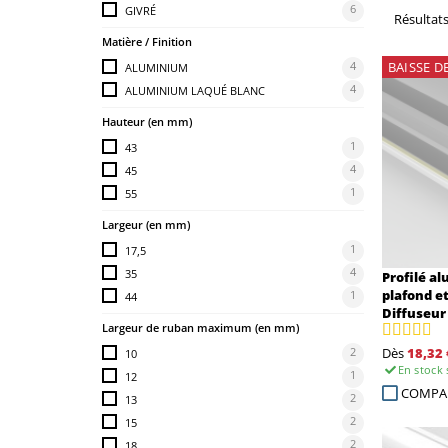
6
GIVRÉ
Résultats 
Matière / Finition
4
BAISSE
D
ALUMINIUM
4
ALUMINIUM LAQUÉ BLANC
Hauteur (en mm)
1
43
4
45
1
55
Largeur (en mm)
1
17,5
4
35
Profilé a
plafond e
1
44
Diffuseur 
Largeur de ruban maximum (en mm)
2
Dès
18,32 
10
En stock
1
12
COMPA
2
13
2
15
2
18