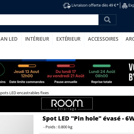
Livraison offerte dès 49 €
*
Exp
BAN LED
INTÉRIEUR
EXTÉRIEUR
ACCESSOIRES
AR
Spots LED encastrables fixes
Spot LED "Pin hole" évasé - 6W
-
Poids :
0.800 kg