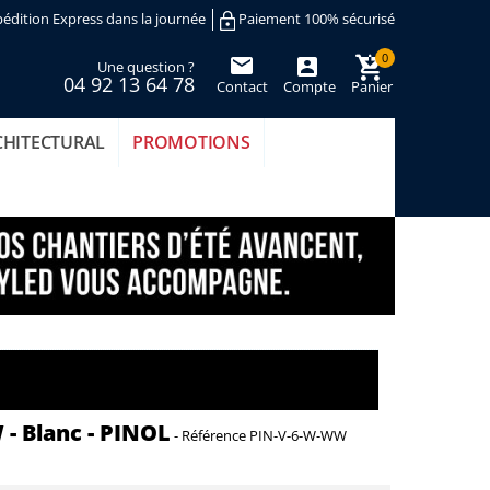
édition Express dans la journée
Paiement 100% sécurisé
0
Une question ?
04 92 13 64 78
Contact
Compte
Panier
(vide)
CHITECTURAL
PROMOTIONS
 - Blanc - PINOL
-
Référence
PIN-V-6-W-WW