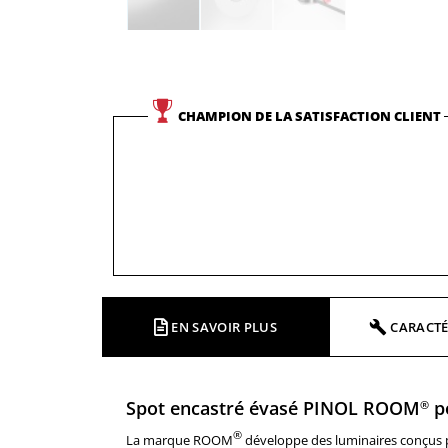
CHAMPION DE LA SATISFACTION CLIENT
EN SAVOIR PLUS
CARACTÉ
Spot encastré évasé PINOL ROOM
p
®
®
La marque ROOM
développe des luminaires conçus po