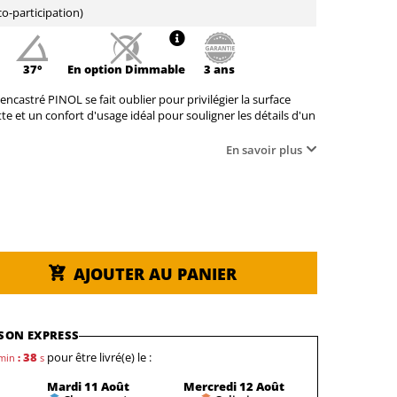
o-participation)
37°
En option
Dimmable
3 ans
ncastré PINOL se fait oublier pour privilégier la surface
nette et un confort d'usage idéal pour souligner les détails d'un
En savoir plus
AJOUTER AU PANIER
SON EXPRESS
36
pour être livré(e) le :
min
:
s
Mardi 11 Août
Mercredi 12 Août