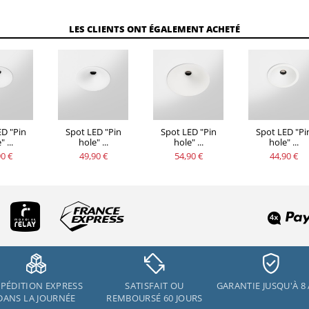
LES CLIENTS ONT ÉGALEMENT ACHETÉ
ED "Pin
Spot LED "Pin
Spot LED "Pin
Spot LED "Pi
 ...
hole" ...
hole" ...
hole" ...
0 €
49,90 €
54,90 €
44,90 €
PÉDITION EXPRESS
SATISFAIT OU
GARANTIE JUSQU'À 8
DANS LA JOURNÉE
REMBOURSÉ 60 JOURS