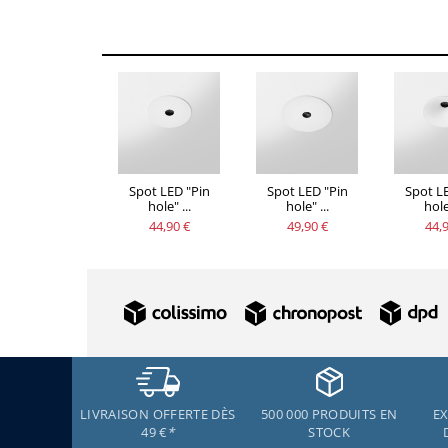
Spot LED "Pin
Spot LED "Pin
Spot L
hole" ...
hole" ...
hole"
44,90 €
49,90 €
44,9
LIVRAISON OFFERTE DÈS
500 000 PRODUITS EN
EX
49 €
*
STOCK