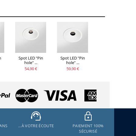
n
Spot LED "Pin
Spot LED "Pin
hole" ...
hole" ...
54,90 €
59,90 €
 ANS
…À VOTRE ÉCOUTE
PAIEMENT 100%
SÉCURISÉ