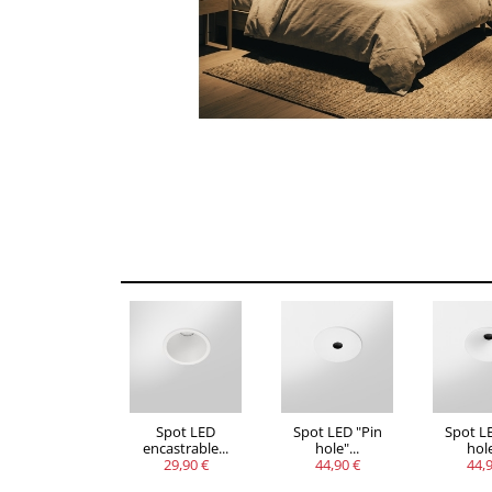
Spot LED
Spot LED "Pin
Spot L
encastrable...
hole"...
hole
29,90 €
44,90 €
44,9