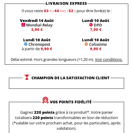
LIVRAISON EXPRESS
Il vous reste
03
44
52
pour être livré(e) le :
h
:
min
:
s
Vendredi 14 Août
Lundi 10 Août
Mondial Relay
DPD
3,90 €
7,90 €
Lundi 10 Août
Lundi 10 Août
Chronopost
Colissimo
à partir de
9,90 €
9,90 €
Délai estimé. Hors grandes longueurs (>1,20 m).
Voir conditions.
CHAMPION DE LA SATISFACTION CLIENT
VOS POINTS FIDÉLITÉ
Gagnez
220 points
grâce à ce produit*. Votre panier
totalisera
220 points
transformables en bon de réduction
(*valable sur votre prochain achat, pour les particuliers, après
validation).