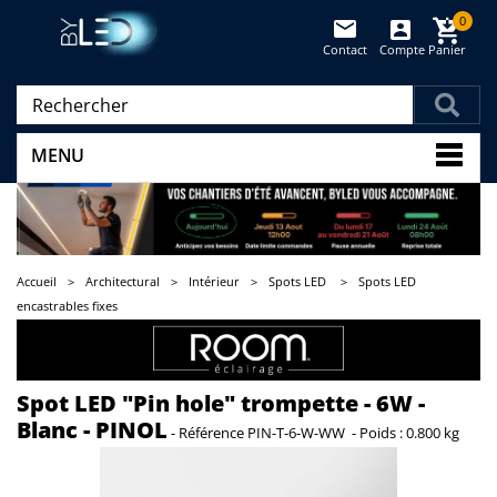
0
Contact
Compte
Panier
(vide)
MENU
Accueil
>
Architectural
>
Intérieur
>
Spots LED
>
Spots LED
encastrables fixes
Spot LED "Pin hole" trompette - 6W -
Blanc - PINOL
-
Référence
PIN-T-6-W-WW
-
Poids :
0.800 kg