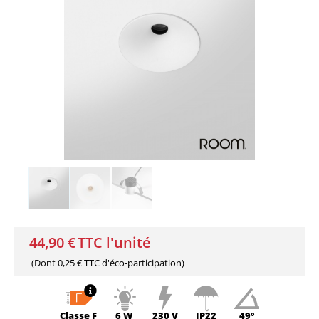
44,90 €
TTC l'unité
(Dont
0,25 € TTC
d'éco-participation)
Classe
F
6 W
230 V
IP22
49°