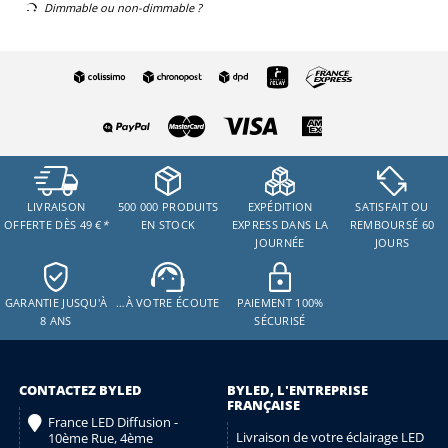
Dimmable ou non-dimmable ?
LIVRAISON
500 000 PRODUITS
EXPÉDITION
SATISFAIT OU
OFFERTE DÈS 49 €
*
EN STOCK
EXPRESS DANS LA
REMBOURSÉ 60
JOURNÉE
JOURS
GARANTIE JUSQU'À
…À VOTRE ÉCOUTE
PAIEMENT 100%
8 ANS
SÉCURISÉ
CONTACTEZ BYLED
BYLED, L'ENTREPRISE
FRANÇAISE
France LED Diffusion -
Livraison de votre éclairage LED
10ème Rue, 4ème