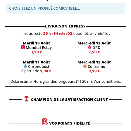
CHOISISSEZ UN PROFILÉ COMPATIBLE…
LIVRAISON EXPRESS
Il vous reste
20
54
01
pour être livré(e) le :
h
:
min
:
s
Mardi 18 Août
Mercredi 12 Août
Mondial Relay
DPD
3,90 €
7,90 €
Mardi 11 Août
Mercredi 12 Août
Chronopost
Colissimo
à partir de
9,90 €
9,90 €
Délai estimé. Hors grandes longueurs (>1,20 m).
Voir conditions.
CHAMPION DE LA SATISFACTION CLIENT
VOS POINTS FIDÉLITÉ