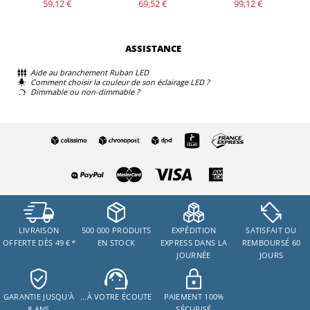
59,12 €
69,52 €
99,12 €
ASSISTANCE
Aide au branchement Ruban LED
Comment choisir la couleur de son éclairage LED ?
Dimmable ou non-dimmable ?
LIVRAISON
500 000 PRODUITS
EXPÉDITION
SATISFAIT OU
OFFERTE DÈS 49 €
*
EN STOCK
EXPRESS DANS LA
REMBOURSÉ 60
JOURNÉE
JOURS
GARANTIE JUSQU'À
…À VOTRE ÉCOUTE
PAIEMENT 100%
8 ANS
SÉCURISÉ