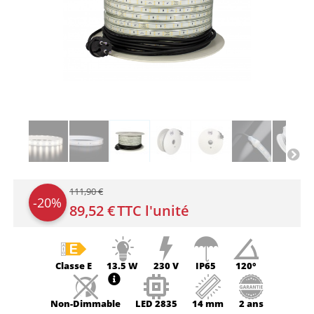
111,90 €
-20%
89,52 €
TTC l'unité
Classe
E
13.5 W
230 V
IP65
120°
Non-
Dimmable
LED
2835
14 mm
2 ans