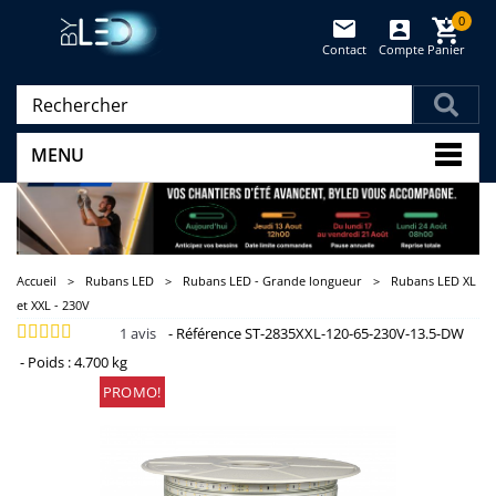
0
Contact
Compte
Panier
(vide)
MENU
Accueil
>
Rubans LED
>
Rubans LED - Grande longueur
>
Rubans LED XL
et XXL - 230V
1
avis
-
Référence
ST-2835XXL-120-65-230V-13.5-DW
-
Poids :
4.700 kg
PROMO!