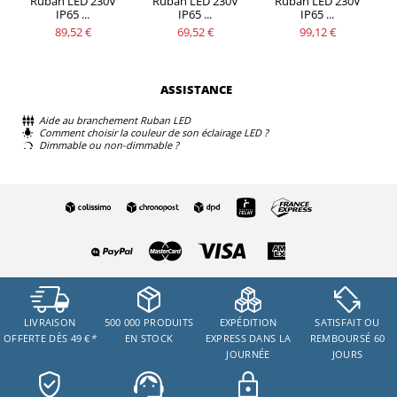
Ruban LED 230V
Ruban LED 230V
Ruban LED 230V
IP65 ...
IP65 ...
IP65 ...
89,52 €
69,52 €
99,12 €
ASSISTANCE
Aide au branchement Ruban LED
Comment choisir la couleur de son éclairage LED ?
Dimmable ou non-dimmable ?
LIVRAISON
500 000 PRODUITS
EXPÉDITION
SATISFAIT OU
OFFERTE DÈS 49 €
*
EN STOCK
EXPRESS DANS LA
REMBOURSÉ 60
JOURNÉE
JOURS