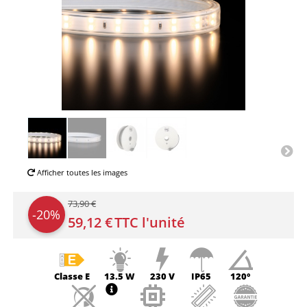
Afficher toutes les images
73,90 €
-20%
59,12 €
TTC l'unité
Classe
E
13.5 W
230 V
IP65
120°