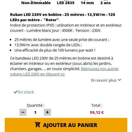
Non-
Dimmable
LED
2835
14 mm
2 ans
Ruban LED 230V en bobine - 25 mètres - 13,5W/m -
120
LEDs par mètre -
"Rotor"
.
Indice de protection IP65 : utilisation en intérieur et en extérieur
couvert - Lumière blanc jour : 4500K - Tension : 230V.
25 mètres de lumière avec une seule prise de courant ;
13,5W/m avec double rangée de LEDs ;
Une efficacité de plus de 100 lumens par watt !
Ce bandeau LED 230V de 25 mètres en bobine est destiné à
éclairer en intérieur ou en extérieur (sous abris) les jardins,
chantiers, garages, ... en toute simplicité.
Retrouvez nos autres
rubans LED 230V en cliquant ici
.
En savoir plus
En stock
Quantité :
Total :
59,12 €
AJOUTER AU PANIER