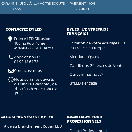
GARANTIE JUSQU'À
…À VOTRE ÉCOUTE
PAIEMENT 100%
8 ANS
SÉCURISÉ
CONTACTEZ BYLED
BYLED, L'ENTREPRISE
FRANÇAISE
France LED Diffusion -
Livraison de votre éclairage LED
10ème Rue, 4ème
en France et Europe
Avenue - 06510 Carros
Mentions légales
Appelez-nous :
04 92 13 64 78
Conditions Générales de Vente
Contactez-nous
Qui sommes nous?
Nous sommes ouverts
BYLED s'engage
du lundi au vendredi, de
7h30 à 12h et de 13h00 à
17h.
ACCOMPAGNEMENT BYLED
AVANTAGES POUR
PROFESSIONNELS
Aide au branchement Ruban LED
Espace Professionnels