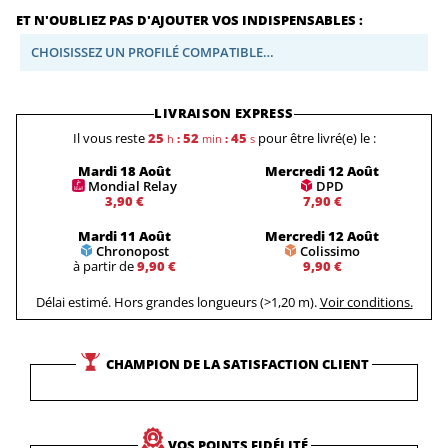
ET N'OUBLIEZ PAS D'AJOUTER VOS INDISPENSABLES :
CHOISISSEZ UN PROFILÉ COMPATIBLE…
LIVRAISON EXPRESS
Il vous reste
25
52
44
pour être livré(e) le :
h
:
min
:
s
Mardi 18 Août
Mercredi 12 Août
Mondial Relay
DPD
3,90 €
7,90 €
Mardi 11 Août
Mercredi 12 Août
Chronopost
Colissimo
à partir de
9,90 €
9,90 €
Délai estimé. Hors grandes longueurs (>1,20 m).
Voir conditions.
CHAMPION DE LA SATISFACTION CLIENT
VOS POINTS FIDÉLITÉ