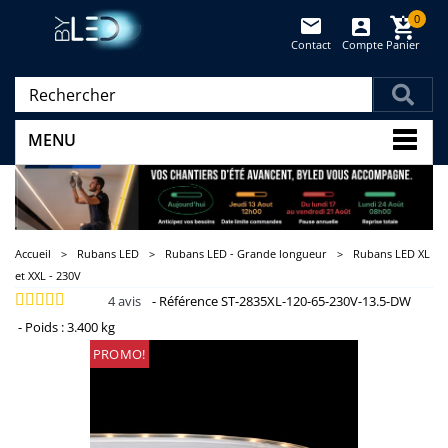
0
Contact
Compte
Panier
(vide)
MENU
Accueil
>
Rubans LED
>
Rubans LED - Grande longueur
>
Rubans LED XL
et XXL - 230V
4
avis
-
Référence
ST-2835XL-120-65-230V-13.5-DW
-
Poids :
3.400 kg
PROMO!