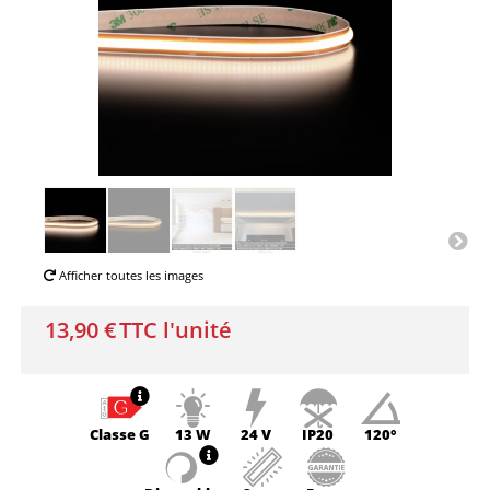
Afficher toutes les images
13,90 €
TTC l'unité
Classe
G
13 W
24 V
IP20
120°