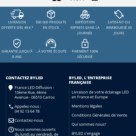
LIVRAISON
500 000 PRODUITS
EXPÉDITION
SATISFAIT OU
OFFERTE DÈS 49 €
*
EN STOCK
EXPRESS DANS LA
REMBOURSÉ 60
JOURNÉE
JOURS
GARANTIE JUSQU'À
…À VOTRE ÉCOUTE
PAIEMENT 100%
8 ANS
SÉCURISÉ
CONTACTEZ BYLED
BYLED, L'ENTREPRISE
FRANÇAISE
France LED Diffusion -
Livraison de votre éclairage LED
10ème Rue, 4ème
en France et Europe
Avenue - 06510 Carros
Mentions légales
Appelez-nous :
04 92 13 64 78
Conditions Générales de Vente
Contactez-nous
Qui sommes nous?
Nous sommes ouverts
BYLED s'engage
du lundi au vendredi, de