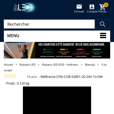
0
Contact
Compte
Panier
(vide)
MENU
Accueil
>
Rubans LED
>
Rubans LED IP20 - Intérieur
>
Blanc(s)
>
À la
coupe
10
avis
-
Référence
STM-COB-528FC-20-24V-13-DW
-
Poids :
0.120 kg