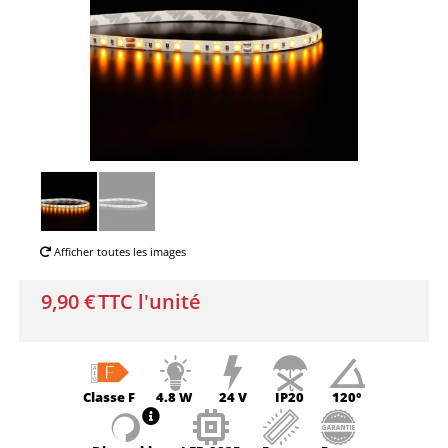
Afficher toutes les images
9,90 €
TTC l'unité
Classe
F
4.8 W
24 V
IP20
120°