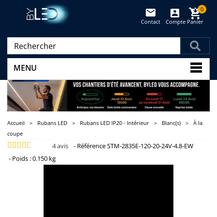
0
Contact
Compte
Panier
(vide)
MENU
Accueil
>
Rubans LED
>
Rubans LED IP20 - Intérieur
>
Blanc(s)
>
À la
coupe
4
avis
-
Référence
STM-2835E-120-20-24V-4.8-EW
-
Poids :
0.150 kg