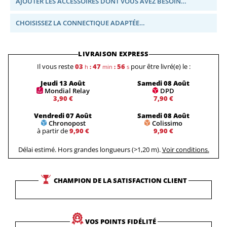
AJOUTER LES ACCESSOIRES DONT VOUS AVEZ BESOIN…
CHOISISSEZ LA CONNECTIQUE ADAPTÉE…
LIVRAISON EXPRESS
Il vous reste
03
47
55
pour être livré(e) le :
h
:
min
:
s
Jeudi 13 Août
Samedi 08 Août
Mondial Relay
DPD
3,90 €
7,90 €
Vendredi 07 Août
Samedi 08 Août
Chronopost
Colissimo
à partir de
9,90 €
9,90 €
Délai estimé. Hors grandes longueurs (>1,20 m).
Voir conditions.
CHAMPION DE LA SATISFACTION CLIENT
VOS POINTS FIDÉLITÉ