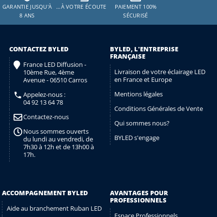
GARANTIE JUSQU'À
…À VOTRE ÉCOUTE
PAIEMENT 100%
8 ANS
SÉCURISÉ
CONTACTEZ BYLED
BYLED, L'ENTREPRISE
FRANÇAISE
France LED Diffusion -
Livraison de votre éclairage LED
10ème Rue, 4ème
en France et Europe
Avenue - 06510 Carros
Mentions légales
Appelez-nous :
04 92 13 64 78
Conditions Générales de Vente
Contactez-nous
Qui sommes nous?
Nous sommes ouverts
BYLED s'engage
du lundi au vendredi, de
7h30 à 12h et de 13h00 à
17h.
ACCOMPAGNEMENT BYLED
AVANTAGES POUR
PROFESSIONNELS
Aide au branchement Ruban LED
Espace Professionnels