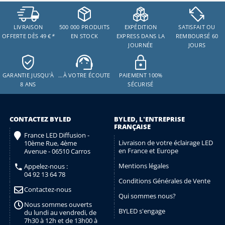
LIVRAISON
500 000 PRODUITS
EXPÉDITION
SATISFAIT OU
OFFERTE DÈS 49 €
*
EN STOCK
EXPRESS DANS LA
REMBOURSÉ 60
JOURNÉE
JOURS
GARANTIE JUSQU'À
…À VOTRE ÉCOUTE
PAIEMENT 100%
8 ANS
SÉCURISÉ
CONTACTEZ BYLED
BYLED, L'ENTREPRISE
FRANÇAISE
France LED Diffusion -
Livraison de votre éclairage LED
10ème Rue, 4ème
en France et Europe
Avenue - 06510 Carros
Mentions légales
Appelez-nous :
04 92 13 64 78
Conditions Générales de Vente
Contactez-nous
Qui sommes nous?
Nous sommes ouverts
BYLED s'engage
du lundi au vendredi, de
7h30 à 12h et de 13h00 à