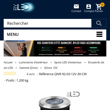
0
Contact
Compte
Panier
(vide)
MENU
Accueil
>
Luminaires d'extérieur
>
Spots LED d'exterieur
>
Encastrés de
sol LED
>
Gamme Qinox
>
Qinox 12V
4
avis
-
Référence
QNR-92-03-12V-30-CW
-
Poids :
1.200 kg