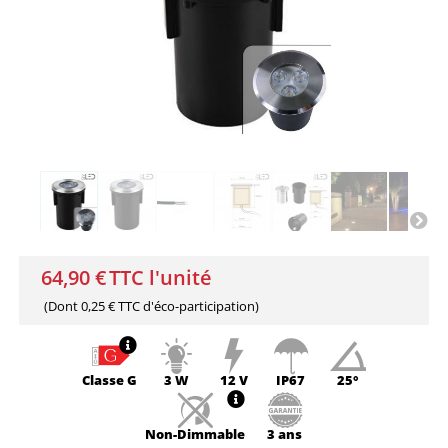
64,90 €
TTC l'unité
(Dont
0,25 € TTC
d'éco-participation)
Classe
G
3 W
12 V
IP67
25°
Non-
Dimmable
3 ans