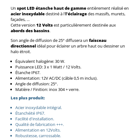
Un
spot LED étanche haut de gamme
entièrement réalisé en
acier inoxydable
destiné à l'
l'éclairage
des massifs, murets,
façades, …
Cette version
12 Volts
est particulièrement destinée aux
abords des bassins
.
Son angle de diffusion de 25° diffusera un
faisceau
directionnel
idéal pour éclairer un arbre haut ou dessiner un
halo étroit.
Équivalent halogène: 30 W.
Puissance LED: 3 x 1 Watt / 12 Volts.
Étanche IP67.
Alimentation: 12V AC/DC (câble 0,5 m inclus).
Angle de diffusion: 25°.
Matière / Finition: inox 304 + verre.
Les plus produit:
Acier inoxydable intégral.
Étanchéité IP67.
Facilité d'installation.
Qualité de fabrication +++.
Alimentation en 12Volts.
Robustesse, carrossable.