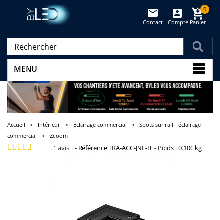
0
Contact
Compte
Panier
(vide)
MENU
Accueil
>
Intérieur
>
Eclairage commercial
>
Spots sur rail - éclairage
commercial
>
Zooom
1
avis
-
Référence
TRA-ACC-JNL-B
-
Poids :
0.100 kg