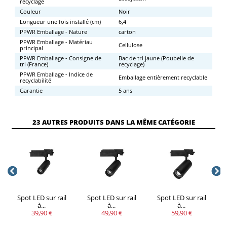
recyclage
Couleur
Noir
Longueur une fois installé (cm)
6,4
PPWR Emballage - Nature
carton
PPWR Emballage - Matériau
Cellulose
principal
PPWR Emballage - Consigne de
Bac de tri jaune (Poubelle de
tri (France)
recyclage)
PPWR Emballage - Indice de
Emballage entièrement recyclable
recyclabilité
Garantie
5 ans
23 AUTRES PRODUITS DANS LA MÊME CATÉGORIE
Spot LED sur rail
Spot LED sur rail
Spot LED sur rail
à...
à...
à...
39,90 €
49,90 €
59,90 €