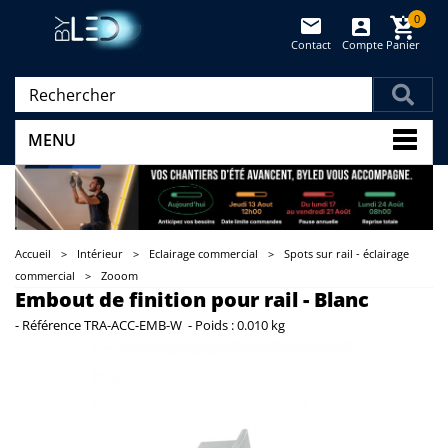
0
Contact
Compte
Panier
(vide)
MENU
Accueil
>
Intérieur
>
Eclairage commercial
>
Spots sur rail - éclairage
commercial
>
Zooom
Embout de finition pour rail - Blanc
-
Référence
TRA-ACC-EMB-W
-
Poids :
0.010 kg