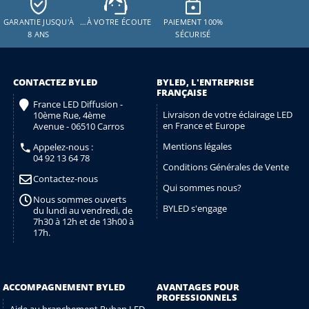
GARANTIE JUSQU'À
…À VOTRE ÉCOUTE
PAIEMENT 100%
8 ANS
SÉCURISÉ
CONTACTEZ BYLED
BYLED, L'ENTREPRISE
FRANÇAISE
France LED Diffusion -
Livraison de votre éclairage LED
10ème Rue, 4ème
en France et Europe
Avenue - 06510 Carros
Mentions légales
Appelez-nous :
04 92 13 64 78
Conditions Générales de Vente
Contactez-nous
Qui sommes nous?
Nous sommes ouverts
BYLED s'engage
du lundi au vendredi, de
7h30 à 12h et de 13h00 à
17h.
ACCOMPAGNEMENT BYLED
AVANTAGES POUR
PROFESSIONNELS