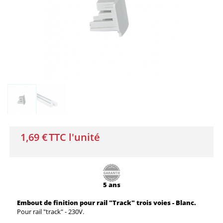
1,69 €
TTC l'unité
5 ans
Embout de finition pour rail "Track" trois voies - Blanc.
Pour rail "track" - 230V.