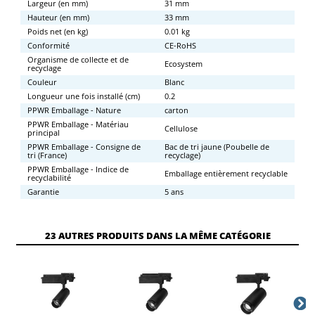
Largeur (en mm)
31 mm
Hauteur (en mm)
33 mm
Poids net (en kg)
0.01 kg
Conformité
CE-RoHS
Organisme de collecte et de
Ecosystem
recyclage
Couleur
Blanc
Longueur une fois installé (cm)
0.2
PPWR Emballage - Nature
carton
PPWR Emballage - Matériau
Cellulose
principal
PPWR Emballage - Consigne de
Bac de tri jaune (Poubelle de
tri (France)
recyclage)
PPWR Emballage - Indice de
Emballage entièrement recyclable
recyclabilité
Garantie
5 ans
23 AUTRES PRODUITS DANS LA MÊME CATÉGORIE