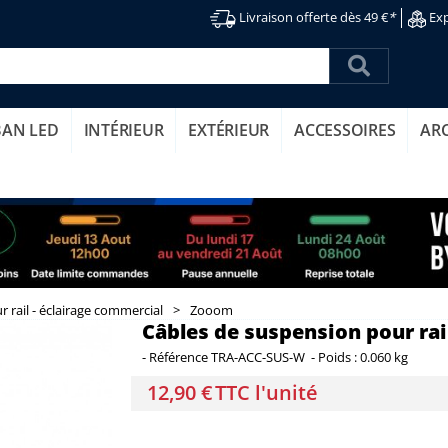
Livraison offerte dès 49 €
*
Exp
BAN LED
INTÉRIEUR
EXTÉRIEUR
ACCESSOIRES
AR
r rail - éclairage commercial
>
Zooom
Câbles de suspension pour rail 
-
Référence
TRA-ACC-SUS-W
-
Poids :
0.060 kg
12,90 €
TTC l'unité