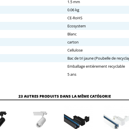
1.5 mm
0.06 kg
CE-RoHS
Ecosystem
Blanc
carton
Cellulose
Bac de tri jaune (Poubelle de recycla
Emballage entièrement recyclable
5 ans
23 AUTRES PRODUITS DANS LA MÊME CATÉGORIE