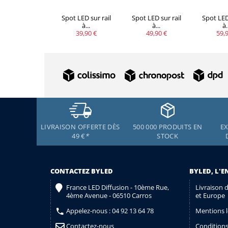
Spot LED sur rail
Spot LED sur rail
Spot LED 
à...
à...
à.
39,90 €
49,90 €
59,9
LIVRAISON OFFERTE DÈS
500 000 PRODUITS EN
EX
49 €
*
STOCK
CONTACTEZ BYLED
BYLED, L'E
France LED Diffusion - 10ème Rue,
Livraison 
4ème Avenue - 06510 Carros
et Europe
Appelez-nous :
04 92 13 64 78
Mentions l
Contactez-nous
Conditions