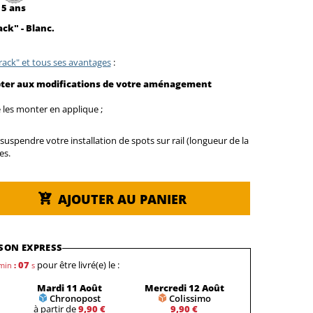
5 ans
ck" - Blanc.
ack" et tous ses avantages
:
ter aux modifications de votre aménagement
e les monter en applique ;
uspendre votre installation de spots sur rail (longueur de la
es.
AJOUTER AU PANIER
SON EXPRESS
06
pour être livré(e) le :
min
:
s
Mardi 11 Août
Mercredi 12 Août
Chronopost
Colissimo
à partir de
9,90 €
9,90 €