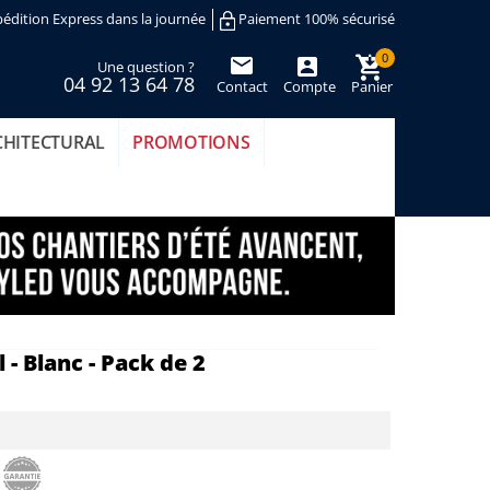
édition Express dans la journée
Paiement 100% sécurisé
0
Une question ?
04 92 13 64 78
Contact
Compte
Panier
(vide)
CHITECTURAL
PROMOTIONS
- Blanc - Pack de 2