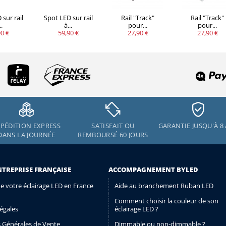
sur rail
Spot LED sur rail
Rail "Track"
Rail "Track"
..
à...
pour...
pour...
0 €
59,90 €
27,90 €
27,90 €
PÉDITION EXPRESS
SATISFAIT OU
GARANTIE JUSQU'À 8
DANS LA JOURNÉE
REMBOURSÉ 60 JOURS
NTREPRISE FRANÇAISE
ACCOMPAGNEMENT BYLED
de votre éclairage LED en France
Aide au branchement Ruban LED
Comment choisir la couleur de son
égales
éclairage LED ?
 Générales de Vente
Dimmable ou non-dimmable ?