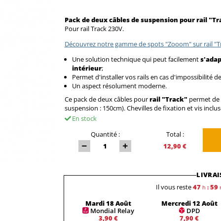
Pack de deux câbles de suspension pour rail "Tra
Pour rail Track 230V.
Découvrez notre gamme de spots "Zooom" sur rail "Tr
Une solution technique qui peut facilement
s'adap
intérieur
;
Permet d'installer vos rails en cas d'impossibilité d
Un aspect résolument moderne.
Ce pack de deux câbles pour
rail "Track"
permet de s
suspension : 150cm). Chevilles de fixation et vis inclus
En stock
Quantité :
Total :
12,90 €
LIVRAI
Il vous reste
47
59
h
:
Mardi 18 Août
Mercredi 12 Août
Mondial Relay
DPD
3,90 €
7,90 €