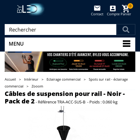
0
Contact
Compte
Panier
(vide)
MENU
Accueil
>
Intérieur
>
Eclairage commercial
>
Spots sur rail - éclairage
commercial
>
Zooom
Câbles de suspension pour rail - Noir -
Pack de 2
-
Référence
TRA-ACC-SUS-B
-
Poids :
0.060 kg