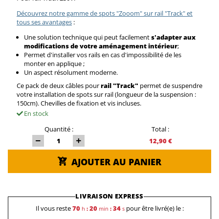
Découvrez notre gamme de spots "Zooom" sur rail "Track" et
tous ses avantages
:
Une solution technique qui peut facilement
s'adapter aux
modifications de votre aménagement intérieur
;
Permet d'installer vos rails en cas d'impossibilité de les
monter en applique ;
Un aspect résolument moderne.
Ce pack de deux câbles pour
rail "Track"
permet de suspendre
votre installation de spots sur rail (longueur de la suspension :
150cm). Chevilles de fixation et vis incluses.
En stock
Quantité :
Total :
12,90 €
AJOUTER AU PANIER
LIVRAISON EXPRESS
Il vous reste
70
20
33
pour être livré(e) le :
h
:
min
:
s