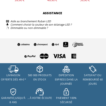
39,90 €
49,90 €
59,90 €
ASSISTANCE
Aide au branchement Ruban LED
Comment choisir la couleur de son éclairage LED ?
Dimmable ou non-dimmable ?
LIVRAISON
500 000 PRODUITS
EXPÉDITION
SATISFAIT OU
OFFERTE DÈS 49 €
*
EN STOCK
EXPRESS DANS LA
REMBOURSÉ 60
JOURNÉE
JOURS
GARANTIE JUSQU'À
…À VOTRE ÉCOUTE
PAIEMENT 100%
8 ANS
SÉCURISÉ