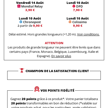
Vendredi 14 Août
Lundi 10 Août
Mondial Relay
DPD
3,90 €
7,90 €
Lundi 10 Août
Lundi 10 Août
Chronopost
Colissimo
à partir de
9,90 €
9,90 €
Délai estimé. Hors grandes longueurs (>1,20 m).
Voir conditions.
ATTENTION
Les produits de grande longueur ne peuvent être livrés que dans
certains pays (France, Monaco, Belgique, Luxembourg, Italie et
Espagne).
En savoir plus
CHAMPION DE LA SATISFACTION CLIENT
VOS POINTS FIDÉLITÉ
Gagnez
20 points
grâce à ce produit*. Votre panier totalisera
20 points
transformables en bon de réduction (*valable sur
votre prochain achat, pour les particuliers, après validation).