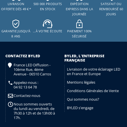
LIVRAISON
500 000 PRODUITS
EXPÉDITION
SATISFAIT OU
OFFERTE DÈS 49 €
*
EN STOCK
EXPRESS DANS LA
REMBOURSÉ 60
JOURNÉE
JOURS
GARANTIE JUSQU'À
…À VOTRE ÉCOUTE
PAIEMENT 100%
8 ANS
SÉCURISÉ
CONTACTEZ BYLED
BYLED, L'ENTREPRISE
FRANÇAISE
France LED Diffusion -
Livraison de votre éclairage LED
10ème Rue, 4ème
en France et Europe
Avenue - 06510 Carros
Mentions légales
Appelez-nous :
04 92 13 64 78
Conditions Générales de Vente
Contactez-nous
Qui sommes nous?
Nous sommes ouverts
BYLED s'engage
du lundi au vendredi, de
7h30 à 12h et de 13h00 à
17h.