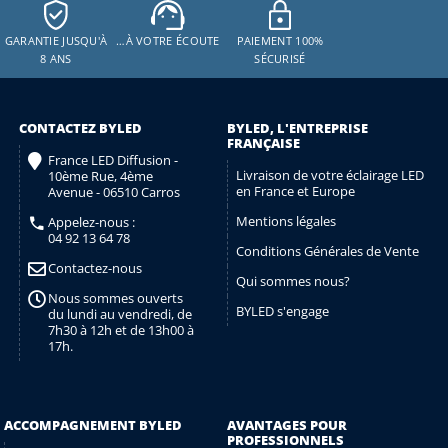
GARANTIE JUSQU'À
…À VOTRE ÉCOUTE
PAIEMENT 100%
8 ANS
SÉCURISÉ
CONTACTEZ BYLED
BYLED, L'ENTREPRISE
FRANÇAISE
France LED Diffusion -
Livraison de votre éclairage LED
10ème Rue, 4ème
en France et Europe
Avenue - 06510 Carros
Mentions légales
Appelez-nous :
04 92 13 64 78
Conditions Générales de Vente
Contactez-nous
Qui sommes nous?
Nous sommes ouverts
BYLED s'engage
du lundi au vendredi, de
7h30 à 12h et de 13h00 à
17h.
ACCOMPAGNEMENT BYLED
AVANTAGES POUR
PROFESSIONNELS