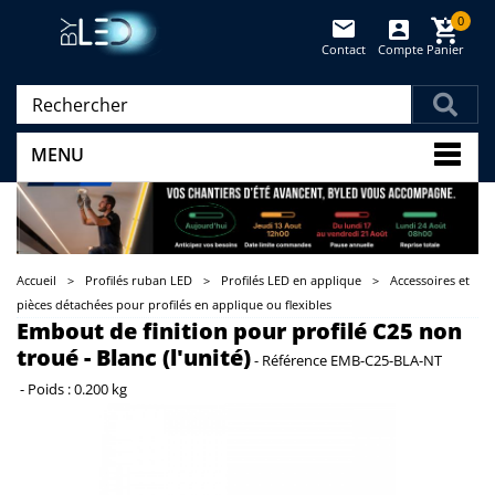
0
Contact
Compte
Panier
(vide)
MENU
Accueil
>
Profilés ruban LED
>
Profilés LED en applique
>
Accessoires et
pièces détachées pour profilés en applique ou flexibles
Embout de finition pour profilé C25 non
troué - Blanc (l'unité)
-
Référence
EMB-C25-BLA-NT
-
Poids :
0.200 kg