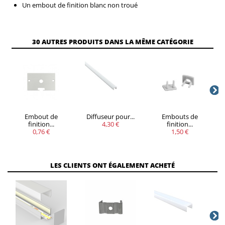
Un embout de finition blanc non troué
VOUS
30 AUTRES PRODUITS DANS LA MÊME CATÉGORIE
QUANTITÉ
REMISE
ÉCONOMISEZ
5
20%
Jusqu'à
0,76 €
Embout de
Diffuseur pour...
Embouts de
finition...
4,30 €
finition...
0,76 €
1,50 €
LES CLIENTS ONT ÉGALEMENT ACHETÉ