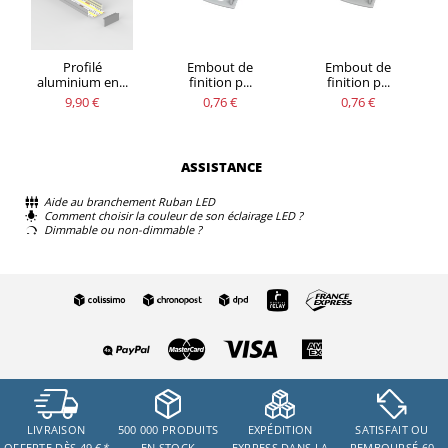
Profilé
Embout de
Embout de
aluminium en...
finition p...
finition p...
9,90 €
0,76 €
0,76 €
ASSISTANCE
Aide au branchement Ruban LED
Comment choisir la couleur de son éclairage LED ?
Dimmable ou non-dimmable ?
LIVRAISON
500 000 PRODUITS
EXPÉDITION
SATISFAIT OU
OFFERTE DÈS 49 €
*
EN STOCK
EXPRESS DANS LA
REMBOURSÉ 60