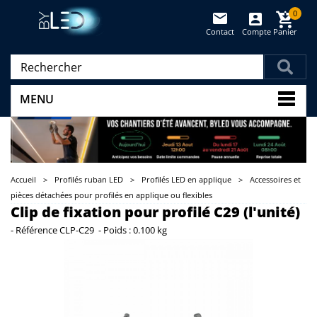
0
Contact
Compte
Panier
(vide)
MENU
Accueil
>
Profilés ruban LED
>
Profilés LED en applique
>
Accessoires et
pièces détachées pour profilés en applique ou flexibles
Clip de fixation pour profilé C29 (l'unité)
-
Référence
CLP-C29
-
Poids :
0.100 kg