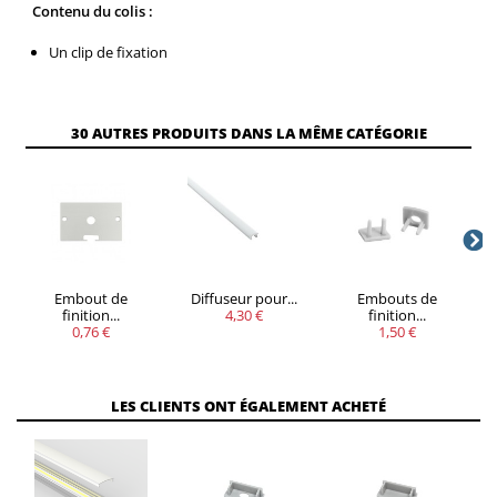
Contenu du colis :
Un clip de fixation
VOUS
30 AUTRES PRODUITS DANS LA MÊME CATÉGORIE
QUANTITÉ
REMISE
ÉCONOMISEZ
5
20%
Jusqu'à
0,76 €
Embout de
Diffuseur pour...
Embouts de
finition...
4,30 €
finition...
0,76 €
1,50 €
LES CLIENTS ONT ÉGALEMENT ACHETÉ