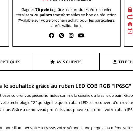
Gagnez
70 points
grâce à ce produit*. Votre panier
totalisera
70 points
transformables en bon de réduction
(*valable sur votre prochain achat, pour les particuliers,
après validation).
RISTIQUES
AVIS CLIENTS
TÉLÉC
us le souhaitez grâce au ruban LED COB RGB "IP65G"
osez colorer vos pièces humides comme la cuisine ou la salle de bain. Grâce
ouvelle technologie "G" qui signifie que le ruban LED est recouvert d'un revê
ssique. Grâce à ce nouveau procédé, vous pouvez raccorder votre ruban IP
ou pour illuminer votre terrasse, votre véranda, une pergola ou même votre cu