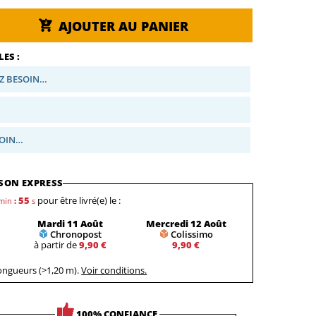
AJOUTER AU PANIER
ES :
Z BESOIN…
SOIN…
SON EXPRESS
54
pour être livré(e) le :
min
:
s
Mardi 11 Août
Mercredi 12 Août
Chronopost
Colissimo
à partir de
9,90 €
9,90 €
longueurs (>1,20 m).
Voir conditions.
100% CONFIANCE