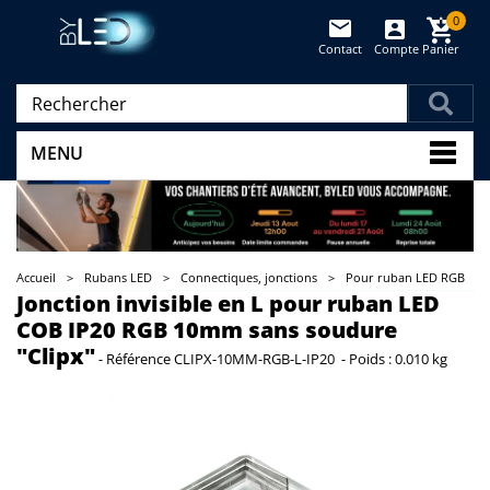
0
Contact
Compte
Panier
(vide)
MENU
Accueil
>
Rubans LED
>
Connectiques, jonctions
>
Pour ruban LED RGB
Jonction invisible en L pour ruban LED
COB IP20 RGB 10mm sans soudure
"Clipx"
-
Référence
CLIPX-10MM-RGB-L-IP20
-
Poids :
0.010 kg