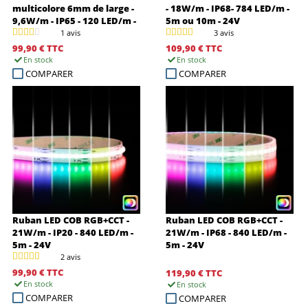
multicolore 6mm de large -
- 18W/m - IP68- 784 LED/m -
9,6W/m - IP65 - 120 LED/m -
5m ou 10m - 24V
3838E - 5m - 24V
1 avis
3 avis
99,90 €
TTC
109,90 €
TTC
En stock
En stock
COMPARER
COMPARER
Ruban LED COB RGB+CCT -
Ruban LED COB RGB+CCT -
21W/m - IP20 - 840 LED/m -
21W/m - IP68 - 840 LED/m -
5m - 24V
5m - 24V
2 avis
99,90 €
TTC
119,90 €
TTC
En stock
En stock
COMPARER
COMPARER