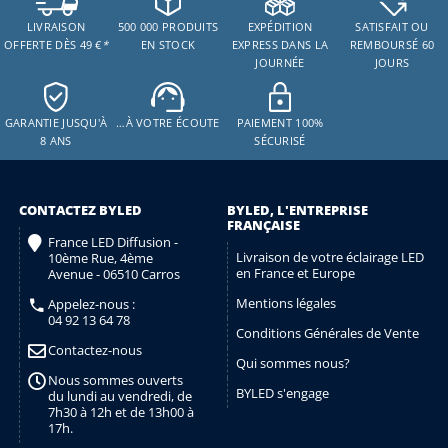
LIVRAISON
500 000 PRODUITS
EXPÉDITION
SATISFAIT OU
OFFERTE DÈS 49 €
*
EN STOCK
EXPRESS DANS LA
REMBOURSÉ 60
JOURNÉE
JOURS
GARANTIE JUSQU'À
…À VOTRE ÉCOUTE
PAIEMENT 100%
8 ANS
SÉCURISÉ
CONTACTEZ BYLED
BYLED, L'ENTREPRISE
FRANÇAISE
France LED Diffusion -
Livraison de votre éclairage LED
10ème Rue, 4ème
en France et Europe
Avenue - 06510 Carros
Mentions légales
Appelez-nous :
04 92 13 64 78
Conditions Générales de Vente
Contactez-nous
Qui sommes nous?
Nous sommes ouverts
BYLED s'engage
du lundi au vendredi, de
7h30 à 12h et de 13h00 à
17h.