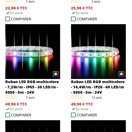
1 avis
2 avis
23,90 €
TTC
25,90 €
TTC
En stock
En stock
COMPARER
COMPARER
Ruban LED RGB multicolore
Ruban LED RGB multicolore
- 7,2W/m - IP65 - 30 LED/m -
- 14,4W/m - IP20 - 60 LED/m
5050 - 5m - 24V
- 5050 - 5m - 24V
7 avis
12 avis
49,90 €
TTC
49,90 €
TTC
En stock
En stock
COMPARER
COMPARER