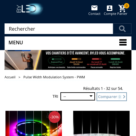
0
Contact
Compte
Panier
(vide)
MENU
Accueil
>
Pulse Width Modulation System - PWM
Résultats 1 - 32 sur 54.
TRI
--
Comparer
0
-30%