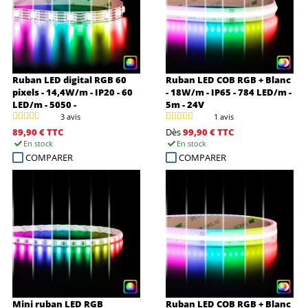
Ruban LED digital RGB 60
Ruban LED COB RGB + Blanc
pixels - 14,4W/m - IP20 - 60
- 18W/m - IP65 - 784 LED/m -
LED/m - 5050 -
5m - 24V
RGB+WS2815B - 5m - 12V
3 avis
1 avis
89,90 €
TTC
Dès
99,90 €
TTC
En stock
En stock
COMPARER
COMPARER
Mini ruban LED RGB
Ruban LED COB RGB + Blanc