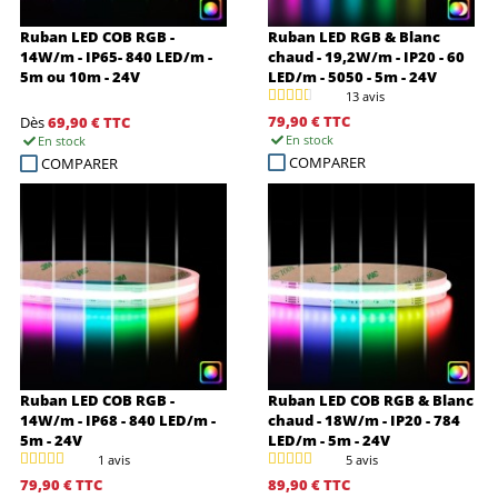
Ruban LED COB RGB -
Ruban LED RGB & Blanc
14W/m - IP65- 840 LED/m -
chaud - 19,2W/m - IP20 - 60
5m ou 10m - 24V
LED/m - 5050 - 5m - 24V
13 avis
79,90 €
TTC
Dès
69,90 €
TTC
En stock
En stock
COMPARER
COMPARER
Ruban LED COB RGB -
Ruban LED COB RGB & Blanc
14W/m - IP68 - 840 LED/m -
chaud - 18W/m - IP20 - 784
5m - 24V
LED/m - 5m - 24V
1 avis
5 avis
79,90 €
TTC
89,90 €
TTC