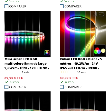
En stock
En stock
COMPARER
COMPARER
Mini ruban LED RGB
Ruban LED RGB + Blanc - 5
multicolore 5mm de large -
mètres - 19,2W/m - 24V -
9,6W/m - IP20 - 120 LED/m -
IP65 - 60 LED/m - IRC80 -
3838E - 5m - 24V
Coupe 10cm - 5050
1 avis
10 avis
89,90 €
TTC
89,90 €
TTC
En stock
En stock
COMPARER
COMPARER