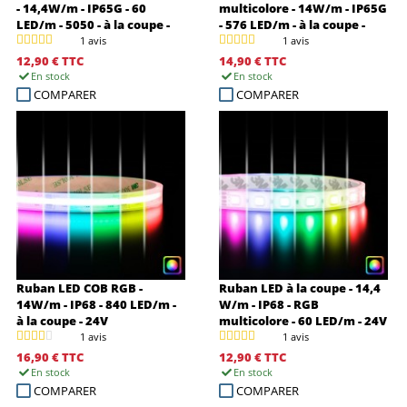
- 14,4W/m - IP65G - 60
multicolore - 14W/m - IP65G
LED/m - 5050 - à la coupe -
- 576 LED/m - à la coupe -
24V
24V
1 avis
1 avis
12,90 €
TTC
14,90 €
TTC
En stock
En stock
COMPARER
COMPARER
Ruban LED COB RGB -
Ruban LED à la coupe - 14,4
14W/m - IP68 - 840 LED/m -
W/m - IP68 - RGB
à la coupe - 24V
multicolore - 60 LED/m - 24V
1 avis
1 avis
16,90 €
TTC
12,90 €
TTC
En stock
En stock
COMPARER
COMPARER