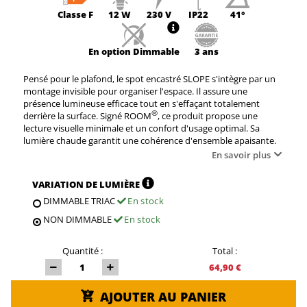
Classe
F
12 W
230 V
IP22
41°
En option
Dimmable
3 ans
Pensé pour le plafond, le spot encastré SLOPE s'intègre par un
montage invisible pour organiser l'espace. Il assure une
présence lumineuse efficace tout en s'effaçant totalement
®
derrière la surface. Signé ROOM
, ce produit propose une
lecture visuelle minimale et un confort d'usage optimal. Sa
lumière chaude garantit une cohérence d'ensemble apaisante.
En savoir plus
VARIATION DE LUMIÈRE
DIMMABLE TRIAC
En stock
NON DIMMABLE
En stock
Quantité :
Total :
64,90 €
AJOUTER AU PANIER