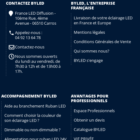
CONTACTEZ BYLED
BYLED, L'ENTREPRISE
FRANÇAISE
France LED Diffusion -
Livraison de votre éclairage LED
10ème Rue, 4ème
en France et Europe
Avenue - 06510 Carros
Mentions légales
Appelez-nous :
04 92 13 64 78
Conditions Générales de Vente
Contactez-nous
Qui sommes nous?
Nous sommes ouverts
BYLED s'engage
du lundi au vendredi, de
7h30 à 12h et de 13h00 à
17h.
ACCOMPAGNEMENT BYLED
AVANTAGES POUR
PROFESSIONNELS
Aide au branchement Ruban LED
Espace Professionnels
Comment choisir la couleur de
Obtenir un devis
son éclairage LED ?
Catalogue BYLED
Dimmable ou non-dimmable ?
VIE PRIVÉE
Alimentation pour ruban LED 24V