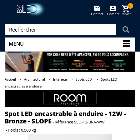
0
Contact
Compte
Panier
(vide)
MENU
Accueil
>
Architectural
>
Intérieur
>
Spots LED
>
Spots LED
encastrables à enduire
Spot LED encastrable à enduire - 12W -
Bronze - SLOPE
-
Référence
SLO-12-BRA-WW
-
Poids :
0.500 kg