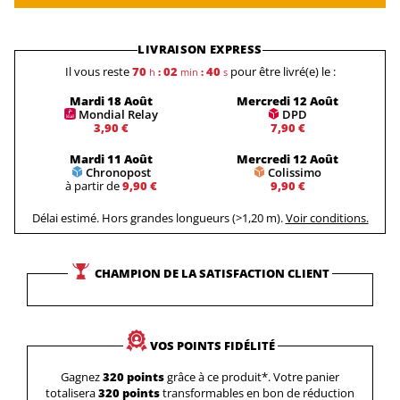
LIVRAISON EXPRESS
Il vous reste
70
02
39
pour être livré(e) le :
h
:
min
:
s
Mardi 18 Août
Mercredi 12 Août
Mondial Relay
DPD
3,90 €
7,90 €
Mardi 11 Août
Mercredi 12 Août
Chronopost
Colissimo
à partir de
9,90 €
9,90 €
Délai estimé. Hors grandes longueurs (>1,20 m).
Voir conditions.
CHAMPION DE LA SATISFACTION CLIENT
VOS POINTS FIDÉLITÉ
Gagnez
320 points
grâce à ce produit*. Votre panier
totalisera
320 points
transformables en bon de réduction