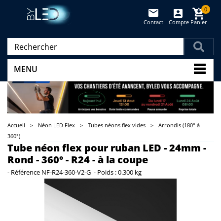
0
Contact
Compte
Panier
(vide)
MENU
Accueil
>
Néon LED Flex
>
Tubes néons flex vides
>
Arrondis (180° à
360°)
Tube néon flex pour ruban LED - 24mm -
Rond - 360° - R24 - à la coupe
-
Référence
NF-R24-360-V2-G
-
Poids :
0.300 kg