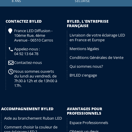
8 ANS
SÉCURISÉ
CONTACTEZ BYLED
BYLED, L'ENTREPRISE
FRANÇAISE
France LED Diffusion -
Livraison de votre éclairage LED
10ème Rue, 4ème
en France et Europe
Avenue - 06510 Carros
Mentions légales
Appelez-nous :
04 92 13 64 78
Conditions Générales de Vente
Contactez-nous
Qui sommes nous?
Nous sommes ouverts
BYLED s'engage
du lundi au vendredi, de
7h30 à 12h et de 13h00 à
17h.
ACCOMPAGNEMENT BYLED
AVANTAGES POUR
PROFESSIONNELS
Aide au branchement Ruban LED
Espace Professionnels
Comment choisir la couleur de
Obtenir un devis
son éclairage LED ?