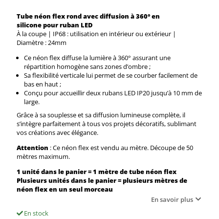
Tube néon flex
rond
avec diffusion à
360°
en
silicone
pour ruban LED
À la coupe | IP68 : utilisation en intérieur ou extérieur |
Diamètre : 24mm
Ce néon flex diffuse la lumière à 360° assurant une
répartition homogène sans zones d’ombre ;
Sa flexibilité verticale lui permet de se courber facilement de
bas en haut ;
Conçu pour accueillir deux rubans LED IP20 jusqu’à 10 mm de
large.
Grâce à sa souplesse et sa diffusion lumineuse complète, il
s’intègre parfaitement à tous vos projets décoratifs, sublimant
vos créations avec élégance.
Attention
: Ce néon flex est vendu au mètre. Découpe de 50
mètres maximum.
1 unité dans le panier = 1 mètre de tube néon flex
Plusieurs unités dans le panier = plusieurs mètres de
néon flex en un seul morceau
En savoir plus
En stock