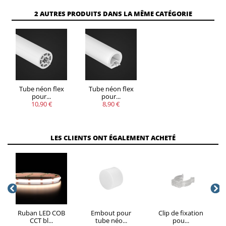
VOUS
2 AUTRES PRODUITS DANS LA MÊME CATÉGORIE
QUANTITÉ
REMISE
ÉCONOMISEZ
Jusqu'à
14,90
5
20%
€
Tube néon flex
Tube néon flex
pour...
pour...
10,90 €
8,90 €
LES CLIENTS ONT ÉGALEMENT ACHETÉ
Ruban LED COB
Embout pour
Clip de fixation
CCT bl...
tube néo...
pou...