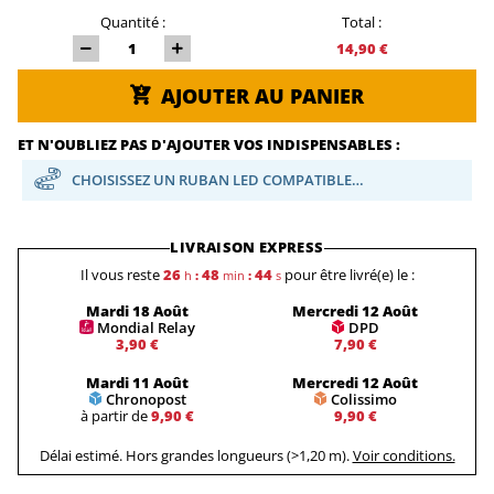
Quantité :
Total :
14,90 €
AJOUTER AU PANIER
ET N'OUBLIEZ PAS D'AJOUTER VOS INDISPENSABLES :
CHOISISSEZ UN RUBAN LED COMPATIBLE…
LIVRAISON EXPRESS
Il vous reste
26
48
43
pour être livré(e) le :
h
:
min
:
s
Mardi 18 Août
Mercredi 12 Août
Mondial Relay
DPD
3,90 €
7,90 €
Mardi 11 Août
Mercredi 12 Août
Chronopost
Colissimo
à partir de
9,90 €
9,90 €
Délai estimé. Hors grandes longueurs (>1,20 m).
Voir conditions.