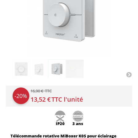
16,90 € TTC
-20%
13,52 €
TTC l'unité
IP20
3 ans
Télécommande rotative MiBoxer K0S pour éclairage