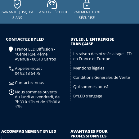
GARANTIE JUSQU'À
…À VOTRE ÉCOUTE
PAIEMENT 100%
8 ANS
SÉCURISÉ
CONTACTEZ BYLED
BYLED, L'ENTREPRISE
FRANÇAISE
France LED Diffusion -
Livraison de votre éclairage LED
10ème Rue, 4ème
en France et Europe
Avenue - 06510 Carros
Mentions légales
Appelez-nous :
04 92 13 64 78
Conditions Générales de Vente
Contactez-nous
Qui sommes nous?
Nous sommes ouverts
BYLED s'engage
du lundi au vendredi, de
7h30 à 12h et de 13h00 à
17h.
ACCOMPAGNEMENT BYLED
AVANTAGES POUR
PROFESSIONNELS