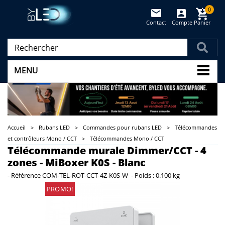
0
Contact
Compte
Panier
(vide)
MENU
Accueil
>
Rubans LED
>
Commandes pour rubans LED
>
Télécommandes
et contrôleurs Mono / CCT
>
Télécommandes Mono / CCT
Télécommande murale Dimmer/CCT - 4
zones - MiBoxer K0S - Blanc
-
Référence
COM-TEL-ROT-CCT-4Z-K0S-W
-
Poids :
0.100 kg
PROMO!