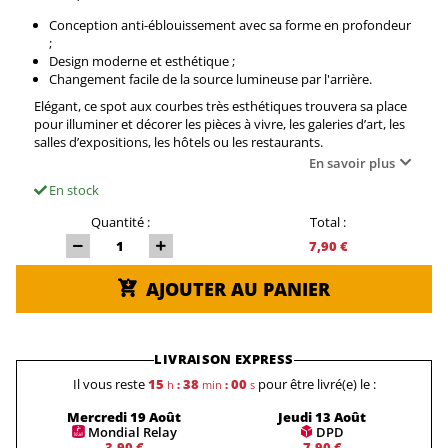
Conception anti-éblouissement avec sa forme en profondeur
;
Design moderne et esthétique ;
Changement facile de la source lumineuse par l'arrière.
Elégant, ce spot aux courbes très esthétiques trouvera sa place
pour illuminer et décorer les pièces à vivre, les galeries d’art, les
salles d’expositions, les hôtels ou les restaurants.
En savoir plus
En stock
Quantité :
Total :
7,90 €
AJOUTER AU PANIER
LIVRAISON EXPRESS
Il vous reste
15
38
00
pour être livré(e) le :
h
:
min
:
s
Mercredi 19 Août
Jeudi 13 Août
Mondial Relay
DPD
3,90 €
7,90 €