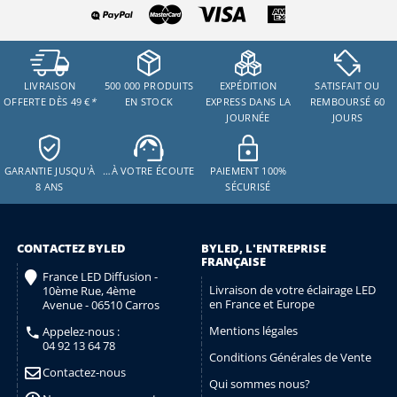
LIVRAISON
500 000 PRODUITS
EXPÉDITION
SATISFAIT OU
OFFERTE DÈS 49 €
*
EN STOCK
EXPRESS DANS LA
REMBOURSÉ 60
JOURNÉE
JOURS
GARANTIE JUSQU'À
…À VOTRE ÉCOUTE
PAIEMENT 100%
8 ANS
SÉCURISÉ
CONTACTEZ BYLED
BYLED, L'ENTREPRISE
FRANÇAISE
France LED Diffusion -
Livraison de votre éclairage LED
10ème Rue, 4ème
en France et Europe
Avenue - 06510 Carros
Mentions légales
Appelez-nous :
04 92 13 64 78
Conditions Générales de Vente
Contactez-nous
Qui sommes nous?