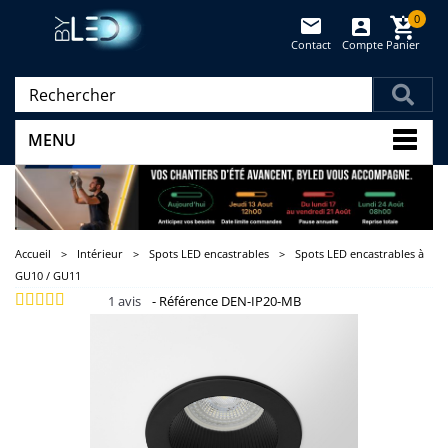
0
Contact
Compte
Panier
(vide)
MENU
Accueil
>
Intérieur
>
Spots LED encastrables
>
Spots LED encastrables à
GU10 / GU11
1
avis
-
Référence
DEN-IP20-MB