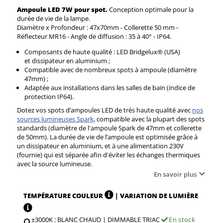
Ampoule LED 7W pour spot.
Conception optimale pour la
durée de vie de la lampe.
Diamètre x Profondeur : 47x70mm - Collerette 50 mm -
Réflecteur MR16 - Angle de diffusion : 35 à 40° - IP64.
Composants de haute qualité : LED Bridgelux® (USA)
et dissipateur en aluminium ;
Compatible avec de nombreux spots à ampoule (diamètre
47mm) ;
Adaptée aux installations dans les salles de bain (indice de
protection IP64).
Dotez vos spots d’ampoules LED de très haute qualité avec
nos
sources lumineuses Spark
, compatible avec la plupart des spots
standards (diamètre de l'ampoule Spark de 47mm et collerette
de 50mm). La durée de vie de l’ampoule est optimisée grâce à
un dissipateur en aluminium, et à une alimentation 230V
(fournie) qui est séparée afin d'éviter les échanges thermiques
avec la source lumineuse.
En savoir plus
TEMPÉRATURE COULEUR
| VARIATION DE LUMIÈRE
±3000K : BLANC CHAUD | DIMMABLE TRIAC
En stock