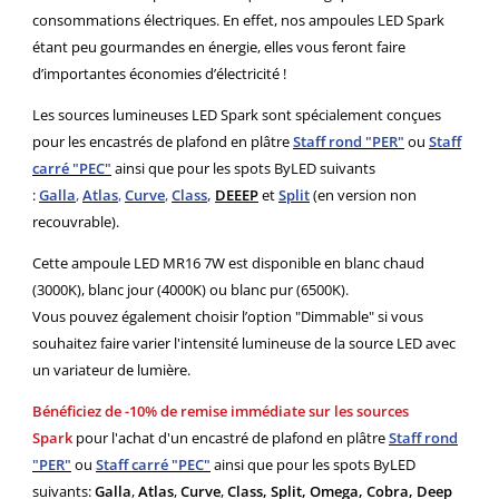
consommations électriques. En effet, nos ampoules LED Spark
étant peu gourmandes en énergie, elles vous feront faire
d’importantes économies d’électricité !
Les sources lumineuses LED Spark sont spécialement conçues
pour les
encastrés de plafond en plâtre
Staff
rond "PER"
ou
Staff
carré "PEC"
ainsi que pour les spots ByLED suivants
:
Galla
,
Atlas
,
Curve
,
Class
,
DEEEP
et
Split
(en version non
recouvrable).
Cette ampoule LED MR16 7W est disponible en blanc chaud
(3000K), blanc jour (4000K) ou blanc pur (6500K).
Vous pouvez également choisir l’option "Dimmable" si vous
souhaitez faire varier l'intensité lumineuse de la source LED avec
un variateur de lumière.
Bénéficiez de -10% de remise immédiate sur les sources
Spark
pour l'achat d'un encastré de plafond en plâtre
Staff
rond
"PER"
ou
Staff carré "PEC"
ainsi que pour les spots ByLED
suivants:
Galla
,
Atlas
,
Curve
,
Class,
Split, Omega, Cobra, Deep