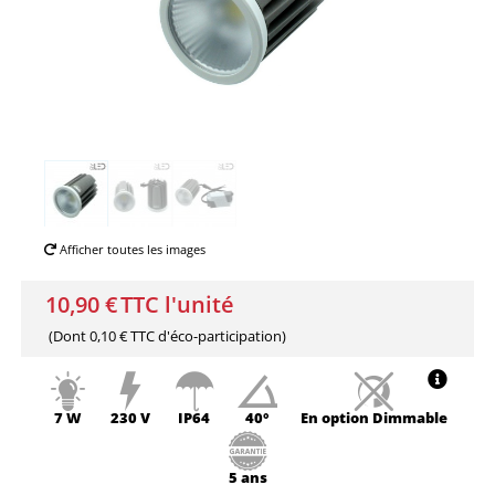
Afficher toutes les images
10,90 €
TTC l'unité
(Dont
0,10 € TTC
d'éco-participation)
7 W
230 V
IP64
40°
En option
Dimmable
5 ans