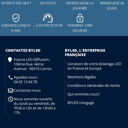
OFFERTE DÈS 49 €
*
EN STOCK
EXPRESS DANS LA
REMBOURSÉ 60
JOURNÉE
JOURS
GARANTIE JUSQU'À
…À VOTRE ÉCOUTE
PAIEMENT 100%
8 ANS
SÉCURISÉ
CONTACTEZ BYLED
BYLED, L'ENTREPRISE
FRANÇAISE
France LED Diffusion -
Livraison de votre éclairage LED
10ème Rue, 4ème
en France et Europe
Avenue - 06510 Carros
Mentions légales
Appelez-nous :
04 92 13 64 78
Conditions Générales de Vente
Contactez-nous
Qui sommes nous?
Nous sommes ouverts
BYLED s'engage
du lundi au vendredi, de
7h30 à 12h et de 13h00 à
17h.