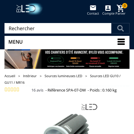
0
Contact
Compte
Panier
(vide)
MENU
Accueil
>
Intérieur
>
Sources lumineuses LED
>
Sources LED GU10 /
GU11 / MR16
16
avis
-
Référence
SPA-07-DW
-
Poids :
0.160 kg