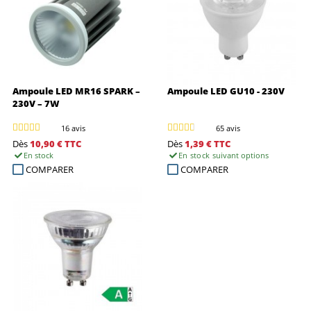
Ampoule LED MR16 SPARK –
Ampoule LED GU10 - 230V
230V – 7W
16 avis
65 avis
Dès
10,90 €
TTC
Dès
1,39 €
TTC
En stock
En stock
suivant options
COMPARER
COMPARER