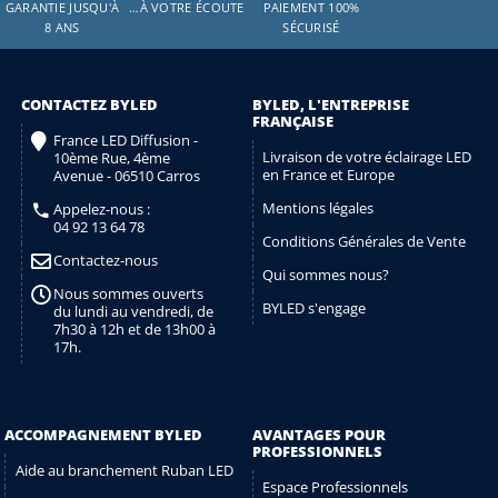
GARANTIE JUSQU'À
…À VOTRE ÉCOUTE
PAIEMENT 100%
8 ANS
SÉCURISÉ
CONTACTEZ BYLED
BYLED, L'ENTREPRISE
FRANÇAISE
France LED Diffusion -
Livraison de votre éclairage LED
10ème Rue, 4ème
en France et Europe
Avenue - 06510 Carros
Mentions légales
Appelez-nous :
04 92 13 64 78
Conditions Générales de Vente
Contactez-nous
Qui sommes nous?
Nous sommes ouverts
BYLED s'engage
du lundi au vendredi, de
7h30 à 12h et de 13h00 à
17h.
ACCOMPAGNEMENT BYLED
AVANTAGES POUR
PROFESSIONNELS
Aide au branchement Ruban LED
Espace Professionnels