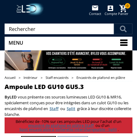
0
Contact
Compte
Panier
(vide)
MENU
Accueil
>
Intérieur
>
Staff encastrés
>
Encastrés de plafond en plâtre
Ampoule LED GU10 GU5.3
ByLED
vous présente ces sources lumineuses LED GU10 & MR16,
spécialement conçues pour être intégrées dans un culot GU10 ou les
encastrés de plafond en
Staff
ou
Split
grâce à leur discrète collerette
blanche.
Bénéficiez de -10% sur ces ampoules LED pour l'achat d'un
encastré de plafond en plâtre Staff
ou d'un
Spot encastrable à collerette interchangeable - Split
.