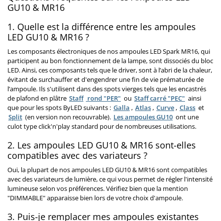
GU10 & MR16
1. Quelle est la différence entre les ampoules
LED GU10 & MR16 ?
Les composants électroniques de nos ampoules LED Spark MR16, qui
participent au bon fonctionnement de la lampe, sont dissociés du bloc
LED. Ainsi, ces composants tels que le driver, sont à l’abri de la chaleur,
évitant de surchauffer et d'engendrer une fin de vie prématurée de
l’ampoule. Ils s'utilisent dans des spots vierges tels que les
encastrés
de plafond en plâtre
Staff
rond "PER"
ou
Staff carré "PEC"
ainsi
que pour les spots ByLED suivants :
Galla
,
Atlas
,
Curve
,
Class
et
Split
(en version non recouvrable)
.
Les ampoules GU10
ont une
culot type click'n'play standard pour de nombreuses utilisations.
2. Les ampoules LED GU10 & MR16 sont-elles
compatibles avec des variateurs ?
Oui, la plupart de nos ampoules LED GU10 & MR16 sont compatibles
avec des variateurs de lumière, ce qui vous permet de régler l'intensité
lumineuse selon vos préférences. Vérifiez bien que la mention
"DIMMABLE" apparaisse bien lors de votre choix d'ampoule.
3. Puis-je remplacer mes ampoules existantes