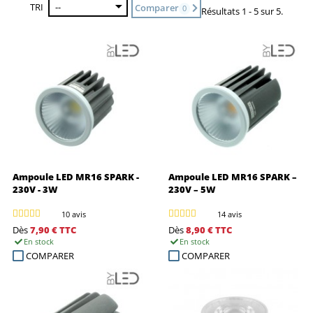
TRI
--
Comparer
0
Résultats 1 - 5 sur 5.
Ampoule LED MR16 SPARK -
Ampoule LED MR16 SPARK –
230V - 3W
230V – 5W
10 avis
14 avis
Dès
7,90 €
TTC
Dès
8,90 €
TTC
En stock
En stock
COMPARER
COMPARER