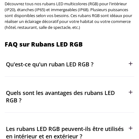
Découvrez tous nos rubans LED multicolores (RGB) pour l'intérieur
(IP20), étanches (IP65) et immergeables (IP68). Plusieurs puissances
sont disponibles selon vos besoins. Ces rubans RGB sont idéaux pour
réaliser un éclairage décoratif pour votre habitat ou votre commerce
(hôtel, restaurant, salle de spectacle, etc.)
FAQ sur Rubans LED RGB
Qu'est-ce qu'un ruban LED RGB ?
Un ruban LED RGB est un type de bande lumineuse qui peut
produire une large gamme de couleurs en combinant les
Quels sont les avantages des rubans LED
trois couleurs primaires : rouge, vert et bleu. Cela permet de
créer des ambiances lumineuses variées et
RGB ?
personnalisables. Ces rubans RGB sont idéaux pour réaliser
un éclairage décoratif pour votre habitat ou votre commerce
Les rubans LED RGB permettent de changer la couleur de
(hôtel, restaurant, salle de spectacle, etc.)
l'éclairage selon vos envies, offrent une faible
Les rubans LED RGB peuvent-ils être utilisés
consommation d'énergie, et sont faciles à installer. Ils sont
également flexibles, ce qui les rend parfaits pour des
en intérieur et en extérieur ?