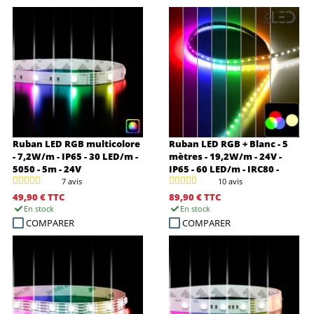
Ruban LED RGB multicolore
Ruban LED RGB + Blanc - 5
- 7,2W/m - IP65 - 30 LED/m -
mètres - 19,2W/m - 24V -
5050 - 5m - 24V
IP65 - 60 LED/m - IRC80 -
Coupe 10cm - 5050
7 avis
10 avis
49,90 €
TTC
89,90 €
TTC
En stock
En stock
COMPARER
COMPARER