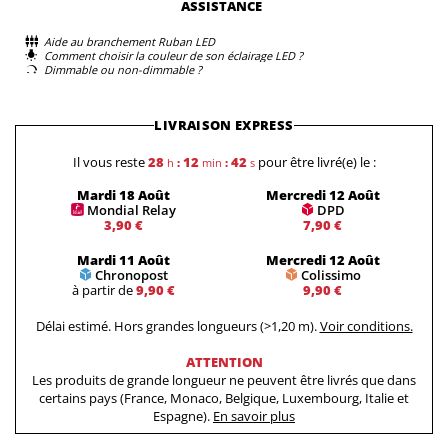
Chronopost, il est possible de recevoir votre commande en
ASSISTANCE
24h. Commandez avant 14h pour recevoir vos rubans le
Aide au branchement Ruban LED
lendemain. Ce service vous garantit une livraison rapide et
Comment choisir la couleur de son éclairage LED ?
fiable pour que vous puissiez profiter de vos rubans LED
Dimmable ou non-dimmable ?
sans attendre.
LIVRAISON EXPRESS
Il vous reste
28
12
41
pour être livré(e) le :
h
:
min
:
s
Mardi 18 Août
Mercredi 12 Août
Mondial Relay
DPD
3,90 €
7,90 €
Mardi 11 Août
Mercredi 12 Août
Chronopost
Colissimo
à partir de
9,90 €
9,90 €
Délai estimé. Hors grandes longueurs (>1,20 m).
Voir conditions.
ATTENTION
Les produits de grande longueur ne peuvent être livrés que dans
certains pays (France, Monaco, Belgique, Luxembourg, Italie et
Espagne).
En savoir plus