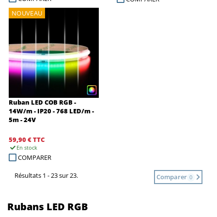
NOUVEAU
Ruban LED COB RGB -
14W/m - IP20 - 768 LED/m -
5m - 24V
59,90 €
TTC
En stock
COMPARER
Résultats 1 - 23 sur 23.
Comparer
0
Rubans LED RGB