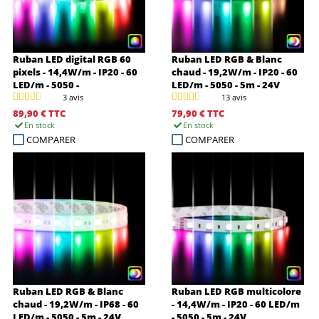
Ruban LED digital RGB 60
Ruban LED RGB & Blanc
pixels - 14,4W/m - IP20 - 60
chaud - 19,2W/m - IP20 - 60
LED/m - 5050 -
LED/m - 5050 - 5m - 24V
RGB+WS2815B - 5m - 12V
3 avis
13 avis
89,90 €
TTC
79,90 €
TTC
En stock
En stock
COMPARER
COMPARER
Ruban LED RGB & Blanc
Ruban LED RGB multicolore
chaud - 19,2W/m - IP68 - 60
- 14,4W/m - IP20 - 60 LED/m
LED/m - 5050 - 5m - 24V
- 5050 - 5m - 24V