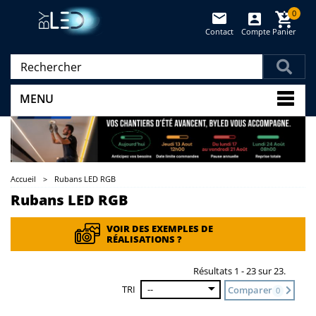
0
Contact
Compte
Panier
(vide)
MENU
Accueil
>
Rubans LED RGB
Rubans LED RGB
VOIR DES EXEMPLES DE
RÉALISATIONS ?
Résultats 1 - 23 sur 23.
TRI
--
Comparer
0