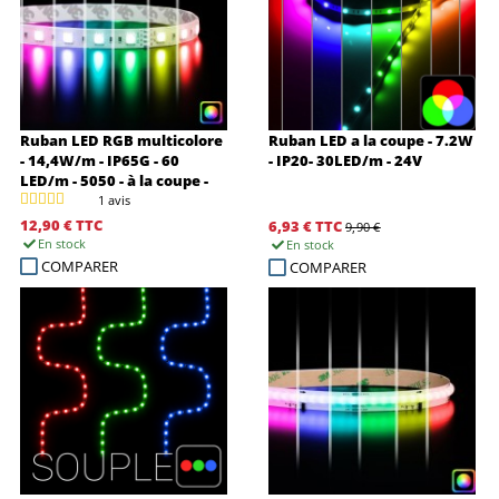
Ruban LED RGB multicolore
Ruban LED a la coupe - 7.2W
- 14,4W/m - IP65G - 60
- IP20- 30LED/m - 24V
LED/m - 5050 - à la coupe -
24V
1 avis
12,90 €
TTC
6,93 €
TTC
9,90 €
En stock
En stock
COMPARER
COMPARER