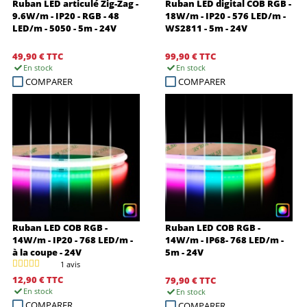
Ruban LED articulé Zig-Zag -
Ruban LED digital COB RGB -
9.6W/m - IP20 - RGB - 48
18W/m - IP20 - 576 LED/m -
LED/m - 5050 - 5m - 24V
WS2811 - 5m - 24V
49,90 €
TTC
99,90 €
TTC
En stock
En stock
COMPARER
COMPARER
Ruban LED COB RGB -
Ruban LED COB RGB -
14W/m - IP20 - 768 LED/m -
14W/m - IP68- 768 LED/m -
à la coupe - 24V
5m - 24V
1 avis
12,90 €
TTC
79,90 €
TTC
En stock
En stock
COMPARER
COMPARER