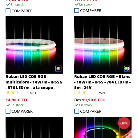
En stock
En stock
COMPARER
COMPARER
Ruban LED COB RGB
Ruban LED COB RGB + Blanc
multicolore - 14W/m - IP65G
- 18W/m - IP65 - 784 LED/m -
- 576 LED/m - à la coupe -
5m - 24V
24V
1 avis
1 avis
14,90 €
TTC
Dès
99,90 €
TTC
En stock
En stock
COMPARER
COMPARER
-30%