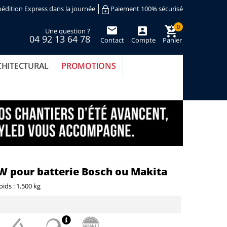
édition Express dans la journée
Paiement 100% sécurisé
0
Une question ?
04 92 13 64 78
Contact
Compte
Panier
(vide)
CHITECTURAL
PROMOTIONS
0W pour batterie Bosch ou Makita
oids :
1.500 kg