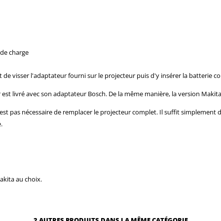
 de charge
it de visser l'adaptateur fourni sur le projecteur puis d'y insérer la batterie c
r est livré avec son adaptateur Bosch. De la même manière, la version Makita
n'est pas nécessaire de remplacer le projecteur complet. Il suffit simplement
.
akita au choix.
2 AUTRES PRODUITS DANS LA MÊME CATÉGORIE