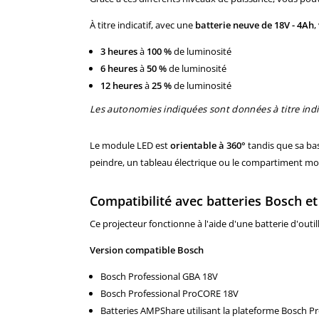
À titre indicatif, avec une
batterie neuve de 18V - 4Ah
,
3 heures
à
100 %
de luminosité
6 heures
à
50 %
de luminosité
12 heures
à
25 %
de luminosité
Les autonomies indiquées sont données à titre indicat
Le module LED est
orientable à 360°
tandis que sa bas
peindre, un tableau électrique ou le compartiment mo
Compatibilité avec batteries Bosch e
Ce projecteur fonctionne à l'aide d'une batterie d'outi
Version compatible Bosch
Bosch Professional GBA 18V
Bosch Professional ProCORE 18V
Batteries AMPShare utilisant la plateforme Bosch Pr