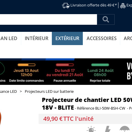
Livraison offerte dès 49 €
*
Exp
BAN LED
INTÉRIEUR
EXTÉRIEUR
ACCESSOIRES
AR
ssance LED
>
Projecteurs LED sur batterie
Projecteur de chantier LED 5
18V - BLITE
-
Référence
BLI-50W-BSH-CW
-
P
49,90 €
TTC l'unité