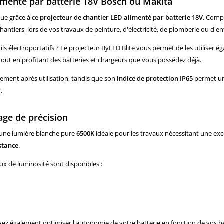
alimenté par batterie 18V Bosch ou Makita
que grâce à ce
projecteur de chantier LED alimenté par batterie 18V
. Comp
antiers, lors de vos travaux de peinture, d'électricité, de plomberie ou d'e
ls électroportatifs ? Le projecteur ByLED Blite vous permet de les utiliser 
 tout en profitant des batteries et chargeurs que vous possédez déjà.
gement après utilisation, tandis que son
indice de protection IP65
permet une
.
age de précision
e une lumière blanche pure
6500K
idéale pour les travaux nécessitant une excell
stance
.
aux de luminosité sont disponibles :
vez également optimiser l'autonomie de votre batterie en fonction de vos b