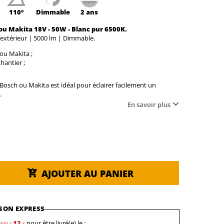
110°
Dimmable
2 ans
ou Makita 18V - 50W - Blanc pur 6500K.
 extérieur | 5000 lm | Dimmable.
 ou Makita ;
hantier ;
Bosch ou Makita est idéal pour éclairer facilement un
.
En savoir plus
AJOUTER AU PANIER
SON EXPRESS
11
pour être livré(e) le :
min
:
s