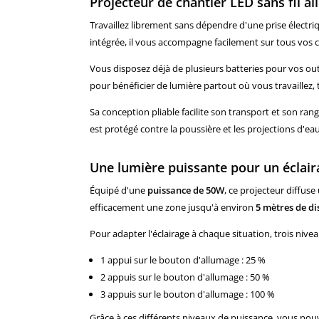
Projecteur de chantier LED sans fil 
Travaillez librement sans dépendre d'une prise électri
intégrée, il vous accompagne facilement sur tous vos ch
Vous disposez déjà de plusieurs batteries pour vos outi
pour bénéficier de lumière partout où vous travaillez,
Sa conception pliable facilite son transport et son ran
est protégé contre la poussière et les projections d'eau
Une lumière puissante pour un éclair
Équipé d'une
puissance de 50W
, ce projecteur diffus
efficacement une zone jusqu'à environ
5 mètres de di
Pour adapter l'éclairage à chaque situation, trois nive
1 appui sur le bouton d'allumage : 25 %
2 appuis sur le bouton d'allumage : 50 %
3 appuis sur le bouton d'allumage : 100 %
Grâce à ces différents niveaux de puissance, vous pou