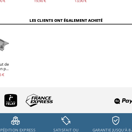
0 €
19,90 €
13,90 €
LES CLIENTS ONT ÉGALEMENT ACHETÉ
ut de
n p...
6 €
PÉDITION EXPRESS
SATISFAIT OU
GARANTIE JUSQU'À 8