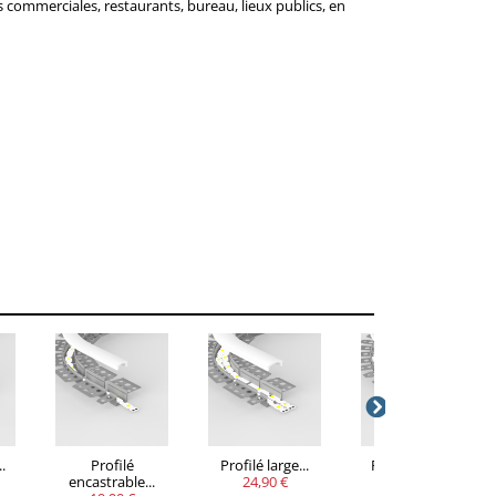
es commerciales, restaurants, bureau, lieux publics, en
..
Profilé
Profilé large...
Profilé étroit...
encastrable...
24,90 €
10,90 €