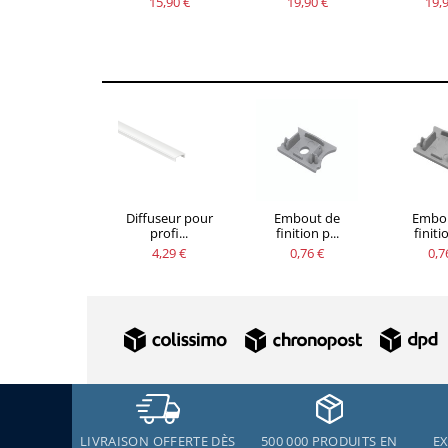
15,90 €
19,90 €
19,9
Diffuseur pour
Embout de
Embo
profi...
finition p...
finitio
4,29 €
0,76 €
0,7
LIVRAISON OFFERTE DÈS
500 000 PRODUITS EN
EX