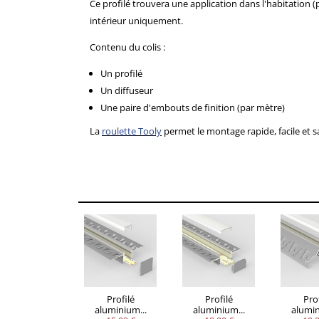
Ce profilé trouvera une application dans l'habitation (p
intérieur uniquement.
Contenu du colis :
Un profilé
Un diffuseur
Une paire d'embouts de finition (par mètre)
La
roulette Tooly
permet le montage rapide, facile et sa
VOUS
QUANTITÉ
REMISE
ÉCONOMISEZ
Jusqu'à 23,90
5
20%
€
Profilé
Profilé
Prof
aluminium...
aluminium...
alumin