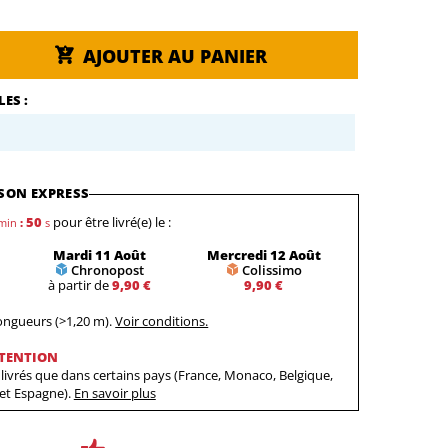
AJOUTER AU PANIER
ES :
SON EXPRESS
49
pour être livré(e) le :
min
:
s
Mardi 11 Août
Mercredi 12 Août
Chronopost
Colissimo
à partir de
9,90 €
9,90 €
longueurs (>1,20 m).
Voir conditions.
TENTION
livrés que dans certains pays (France, Monaco, Belgique,
 et Espagne).
En savoir plus