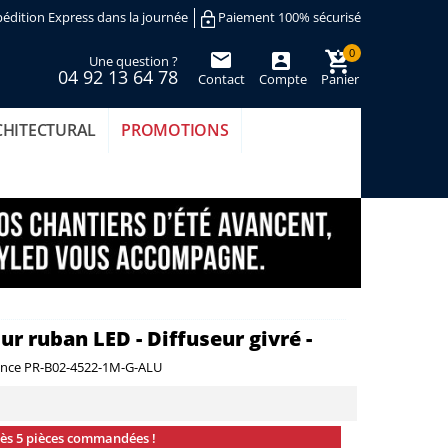
édition Express dans la journée
Paiement 100% sécurisé
0
Une question ?
04 92 13 64 78
Contact
Compte
Panier
(vide)
CHITECTURAL
PROMOTIONS
ur ruban LED - Diffuseur givré -
ence
PR-B02-4522-1M-G-ALU
dès 5 pièces commandées !