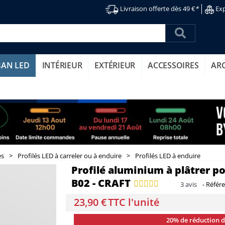
Livraison offerte dès 49 €
*
Exp
BAN LED
INTÉRIEUR
EXTÉRIEUR
ACCESSOIRES
AR
es
>
Profilés LED à carreler ou à enduire
>
Profilés LED à enduire
Profilé aluminium à plâtrer po
B02 - CRAFT
3
avis
-
Référ
23,90 €
TTC l'unité
20% de réduction 