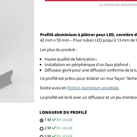
La remise est directeme
Profilé aluminium à plâtrer pour LED, cornière d
42 mm x 55 mm – Pour ruban LED jusqu'à 13 mm de l
Les plus du produit :
Haute qualité de fabrication ;
Installation en périphérique d'un faux plafond ;
Diffuseur givré pour une diffusion uniforme de la l
Ce profilé est prévu pour éclairer un mur façon "lèche-
Existe aussi en
finition aluminium anodisée
.
Le profilé est livré avec un diffuseur et un jeu d'embou
LONGUEUR DU PROFILÉ
1 M
En stock
2 M
En stock
3 M
En stock