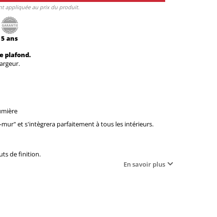
nt appliquée au prix du produit.
5 ans
e plafond.
argeur.
umière
mur" et s'intègrera parfaitement à tous les intérieurs.
ts de finition.
En savoir plus