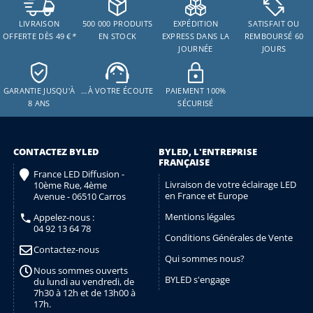
LIVRAISON
500 000 PRODUITS
EXPÉDITION
SATISFAIT OU
OFFERTE DÈS 49 €
*
EN STOCK
EXPRESS DANS LA
REMBOURSÉ 60
JOURNÉE
JOURS
GARANTIE JUSQU'À
…À VOTRE ÉCOUTE
PAIEMENT 100%
8 ANS
SÉCURISÉ
CONTACTEZ BYLED
BYLED, L'ENTREPRISE
FRANÇAISE
France LED Diffusion -
Livraison de votre éclairage LED
10ème Rue, 4ème
en France et Europe
Avenue - 06510 Carros
Mentions légales
Appelez-nous :
04 92 13 64 78
Conditions Générales de Vente
Contactez-nous
Qui sommes nous?
Nous sommes ouverts
BYLED s'engage
du lundi au vendredi, de
7h30 à 12h et de 13h00 à
17h.