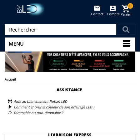
0
Contact
Compte
Panier
(vide)
MENU
Accueil
ASSISTANCE
Aide au branchement Ruban LED
Comment choisir la couleur de son éclairage LED ?
Dimmable ou non-dimmable ?
LIVRAISON EXPRESS