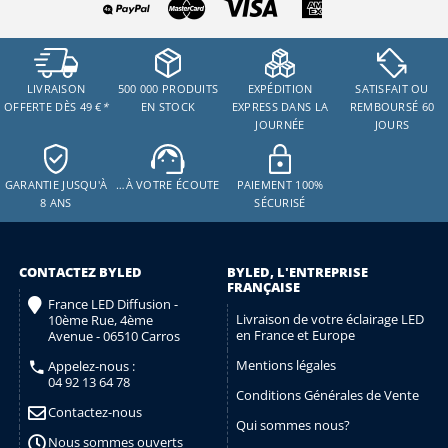
LIVRAISON
500 000 PRODUITS
EXPÉDITION
SATISFAIT OU
OFFERTE DÈS 49 €
*
EN STOCK
EXPRESS DANS LA
REMBOURSÉ 60
JOURNÉE
JOURS
GARANTIE JUSQU'À
…À VOTRE ÉCOUTE
PAIEMENT 100%
8 ANS
SÉCURISÉ
CONTACTEZ BYLED
BYLED, L'ENTREPRISE
FRANÇAISE
France LED Diffusion -
Livraison de votre éclairage LED
10ème Rue, 4ème
en France et Europe
Avenue - 06510 Carros
Mentions légales
Appelez-nous :
04 92 13 64 78
Conditions Générales de Vente
Contactez-nous
Qui sommes nous?
Nous sommes ouverts